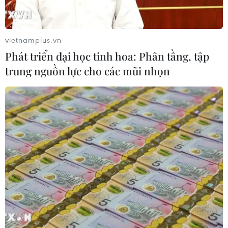
vietnamplus.vn
Phát triển đại học tinh hoa: Phân tầng, tập
trung nguồn lực cho các mũi nhọn
Bổ nhiệm Hiệu trưởng Trường Đại học Y
dược Hải Phòng từ thi tuyển
26/12/2018 11:11
Chiều 26/12, Bộ Y tế trao quyết định bổ nhiệm Hiệu