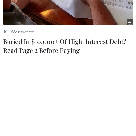
JG Wentworth
Buried In $10,000+ Of High-Interest Debt?
Read Page 2 Before Paying
Học sinh tham quan tranh về chủ đề nước sạch. (Ảnh:
TTXVN/Vietnam+)
Theo thống kê mới nhất của Quỹ Nhi đồng Liên
hiệp Quốc (UNICEF), 88% các trường hợp tử
vong do tiêu chảy ở trẻ em có liên quan đến