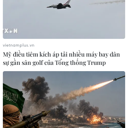
đồng
10/08/2026 03:47
Cứu sống trẻ sinh cực non 25 tuần
thai, nặng gần 700 gram
vietnamplus.vn
09/08/2026 04:44
Mỹ điều tiêm kích áp tải nhiều máy bay dân
sự gần sân golf của Tổng thống Trump
Đầu tư cho sức khỏe từ phòng bệnh
đến hạ tầng y tế
09/08/2026 03:29
Quy định chức năng, nhiệm vụ,
quyền hạn và cơ cấu tổ chức của Bộ Y