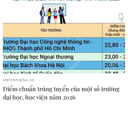
Bộ Y tế ban hành Kế hoạch dự phòng
thương tích giai đoạn 2026-2030
04/08/2026 07:41
Hệ thống y tế đa cực, đưa y tế đến
gần dân
04/08/2026 04:55
vietnamplus.vn
Điểm chuẩn trúng tuyển của một số trường
Bộ Y tế đề xuất 8 nhóm chính sách
đại học, học viện năm 2026
trong sửa đổi Luật hiến, ghép mô,
tạng
03/08/2026 14:44