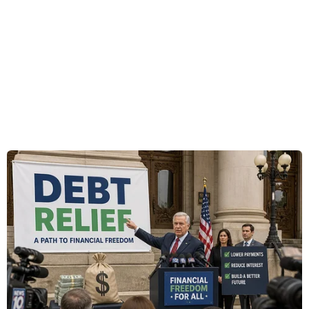
tình trạng vệ sinh cá nhân, vệ sinh môi trường
kém và do thiếu nguồn nước sạch.
Ước tính, mỗi năm trên thế giới có 1,1 triệu trẻ
em tử vong do tiêu chảy và 1,2 triệu trẻ em mất
đi sự sống do các bệnh liên quan đến đường hô
hấp.
[Sử dụng nước sạch để phòng tránh các bệnh
truyền nhiễm]
Nếu không được phòng bệnh kịp thời, mỗi ngày
có hàng nghìn trẻ em bị tử vong do tiêu chảy.
Việt Nam cũng là một trong nhiều nước đang
phát triển chịu tổn thất lớn do bệnh tiêu chảy
gây ra.
Theo Tổ chức Y tế thế giới (WHO), trong những