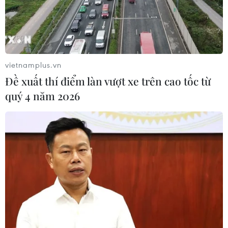
vietnamplus.vn
Đề xuất thí điểm làn vượt xe trên cao tốc từ
quý 4 năm 2026
Có gần 70 điểm hiến máu trong Chương
trình Chủ nhật Đỏ
26/12/2018 10:44
Chủ nhật Đỏ 2019 được tổ chức trong một tháng, sẽ có
gần 70 điểm hiến máu được tổ chức, dự kiến tiếp nhận
khoảng 45.000 - 50.000 đơn vị máu.