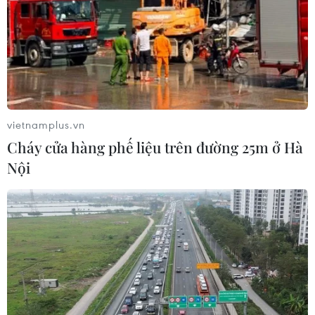
vietnamplus.vn
Công bố 9 sự kiện tiêu biểu của ngành y tế
Cháy cửa hàng phế liệu trên đường 25m ở Hà
trong năm 2018
Nội
26/12/2018 09:42
Việt Nam đạt nhiều thành tựu trong sản xuất vắcxin cúm
mùa “3 trong 1,” vắcxin sởi do Việt Nam sản xuất được
Chủ tịch JICA trao giải thưởng quốc tế.