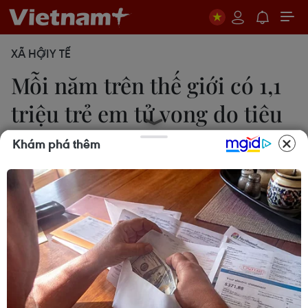
XÃ HỘI
Y TẾ
Mỗi năm trên thế giới có 1,1
triệu trẻ em tử vong do tiêu
chảy
Khám phá thêm
Thu Hương
27/12/2018 04:04
Việt Nam là một trong nhiều nước đang phát triển
chịu tổn thất lớn do bệnh tiêu chảy gây ra. Bệnh
tiêu chảy là một trong 10 nguyên nhân hàng đầu
gây bệnh tật và tử vong ở trẻ em Việt.