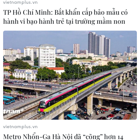
vietnamplus.vn
06/08/2026 09:40
TP Hồ Chí Minh: Bắt khẩn cấp bảo mẫu có
hành vi bạo hành trẻ tại trường mầm non
Meta tung công cụ AI lập trình tự
động cho nhà phát triển
06/08/2026 06:40
Doanh thu AI của Microsoft phụ
thuộc phần lớn vào đối tác OpenAI
06/08/2026 06:31
Tây Ninh: Tạo điều kiện hình thành
vietnamplus.vn
doanh nghiệp công nghệ chiến lược
Metro Nhổn-Ga Hà Nội đã “cõng” hơn 14
06/08/2026 04:45