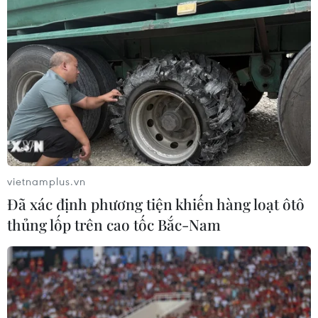
Phát triển mô hình AI giải mã “ngôn
ngữ của não bộ”
05/08/2026 23:26
Xem thêm
vietnamplus.vn
Đã xác định phương tiện khiến hàng loạt ôtô
thủng lốp trên cao tốc Bắc-Nam
CƠ QUAN CHỦ QUẢN: THÔNG TẤN XÃ VIỆT NAM
Tổng Biên tập: TRẦN TIẾN DUẨN
Phó Tổng Biên tập: NGUYỄN THỊ TÁM, KHÚC THANH