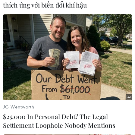
thích ứng với biến đổi khí hậu
#Smartphone
Theo dõi VietnamPlus
TIN CÙNG CHUYÊN MỤC
Trung Quốc: E-Town Bắc Kinh
JG Wentworth
hướng tới trở thành trung tâm AI
$25,000 In Personal Debt? The Legal
toàn cầu năm 2030
Settlement Loophole Nobody Mentions
08/08/2026 02:11