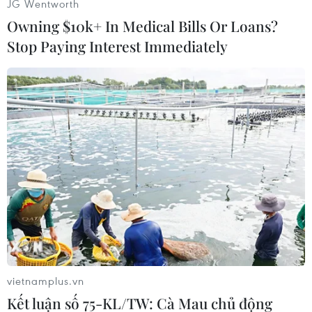
JG Wentworth
đámiPhone./.
Owning $10k+ In Medical Bills Or Loans?
Stop Paying Interest Immediately
Văn Hưng (Vietnam+)
vietnamplus.vn
Kết luận số 75-KL/TW: Cà Mau chủ động
#Motorola
#Bionic
#Verizon Wireless
#Apple