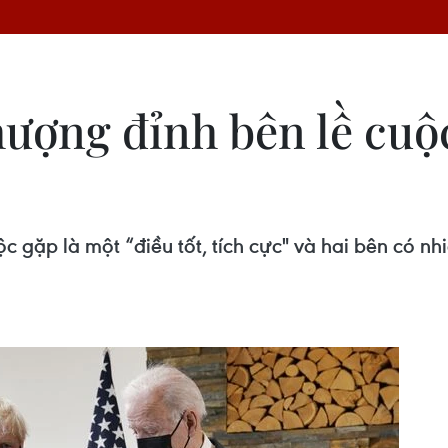
hượng đỉnh bên lề cuộ
 gặp là một “điều tốt, tích cực" và hai bên có nhi