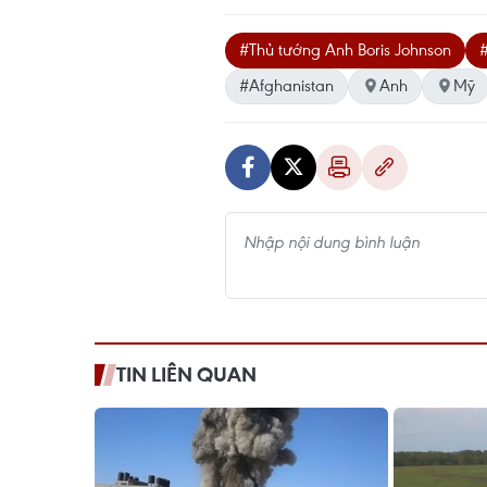
#Thủ tướng Anh Boris Johnson
#Afghanistan
Anh
Mỹ
TIN LIÊN QUAN