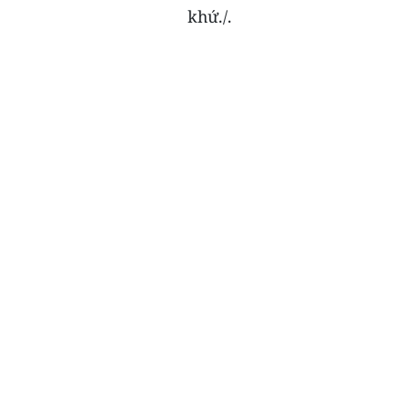
khứ./.