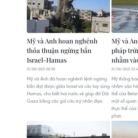
Mỹ và Anh hoan nghênh
Mỹ và An
thỏa thuận ngừng bắn
pháp trừ
Israel-Hamas
nhằm vào
21/05/2021 00:55
21/06/2021 23:4
Mỹ và Anh đã hoan nghênh lệnh ngừng
Mỹ thông báo
bắn đạt được giữa Israel và các tay súng
nhằm vào hà
Hamas, cho biết hai nước sẽ giúp đỡ Dải
thể của Bela
Gaza bằng các gói cứu trợ nhân đạo.
một số quan 
thực thể của
phạt.