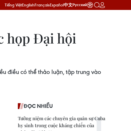
Tiếng Việt
English
Français
Español
中文
Русский
c họp Đại hội
ều điều có thể thảo luận, tập trung vào
ĐỌC NHIỀU
Tưởng niệm các chuyên gia quân sự Cuba
hy sinh trong cuộc kháng chiến của