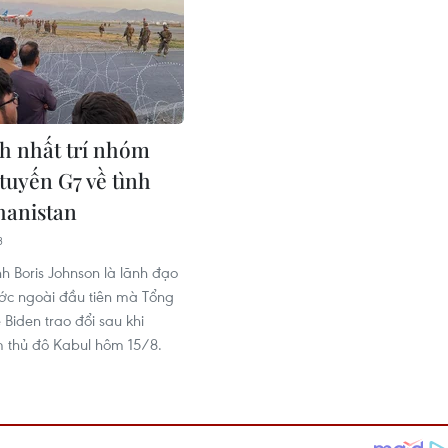
h nhất trí nhóm
tuyến G7 về tình
hanistan
3
h Boris Johnson là lãnh đạo
ớc ngoài đầu tiên mà Tổng
Biden trao đổi sau khi
m thủ đô Kabul hôm 15/8.