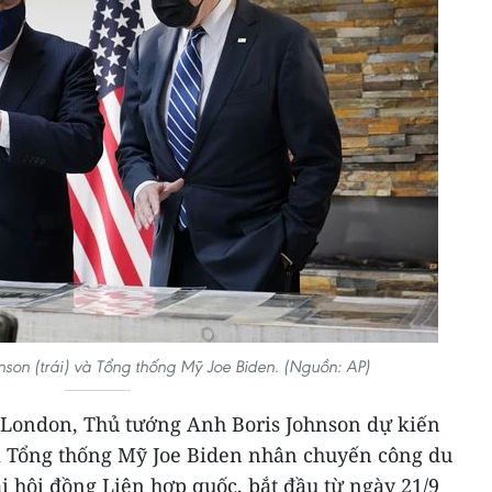
nson (trái) và Tổng thống Mỹ Joe Biden. (Nguồn: AP)
 London, Thủ tướng Anh Boris Johnson dự kiến
i Tổng thống Mỹ Joe Biden nhân chuyến công du
 hội đồng Liên hợp quốc, bắt đầu từ ngày 21/9