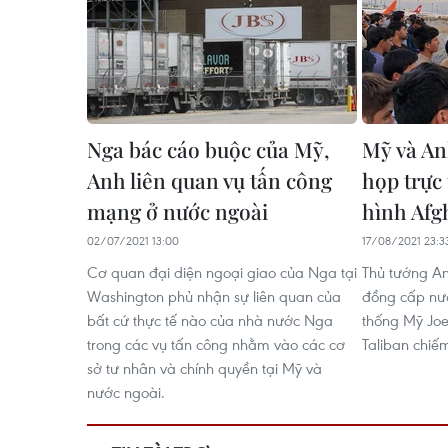
Nga bác cáo buộc của Mỹ,
Mỹ và An
Anh liên quan vụ tấn công
họp trực 
mạng ở nước ngoài
hình Afg
02/07/2021 13:00
17/08/2021 23:3
Cơ quan đại diện ngoại giao của Nga tại
Thủ tướng An
Washington phủ nhận sự liên quan của
đồng cấp nư
bất cứ thực tế nào của nhà nước Nga
thống Mỹ Joe 
trong các vụ tấn công nhằm vào các cơ
Taliban chiế
sở tư nhân và chính quyền tại Mỹ và
nước ngoài.