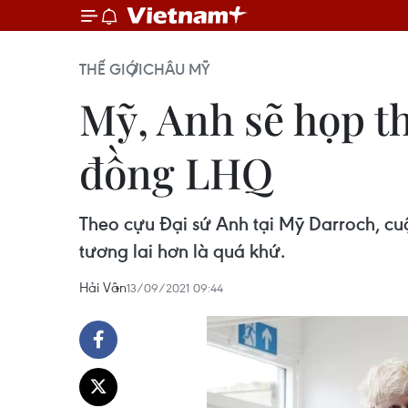
THẾ GIỚI
CHÂU MỸ
Mỹ, Anh sẽ họp t
đồng LHQ
Theo cựu Đại sứ Anh tại Mỹ Darroch, cuộc
tương lai hơn là quá khứ.
Hải Vân
13/09/2021 09:44