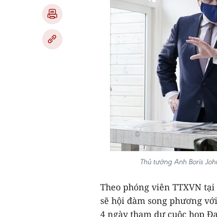
Thủ tướng Anh Boris Joh
Theo phóng viên TTXVN tại
sẽ hội đàm song phương vớ
4 ngày tham dự cuộc họp Đại