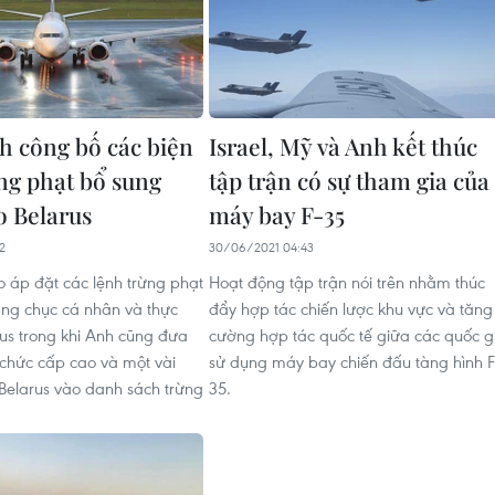
h công bố các biện
Israel, Mỹ và Anh kết thúc
ng phạt bổ sung
tập trận có sự tham gia của
 Belarus
máy bay F-35
2
30/06/2021 04:43
 áp đặt các lệnh trừng phạt
Hoạt động tập trận nói trên nhằm thúc
ng chục cá nhân và thực
đẩy hợp tác chiến lược khu vực và tăng
rus trong khi Anh cũng đưa
cường hợp tác quốc tế giữa các quốc g
chức cấp cao và một vài
sử dụng máy bay chiến đấu tàng hình F
 Belarus vào danh sách trừng
35.