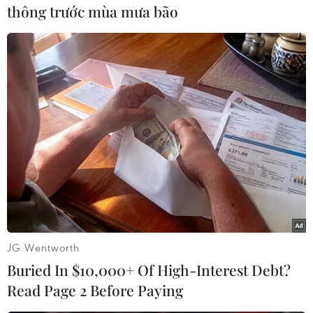
thông trước mùa mưa bão
#Nam Phi
#World Cup 2010
#Al-Qaeda
JG Wentworth
#Khủng bố
Áo
Nam Phi
Buried In $10,000+ Of High-Interest Debt?
Read Page 2 Before Paying