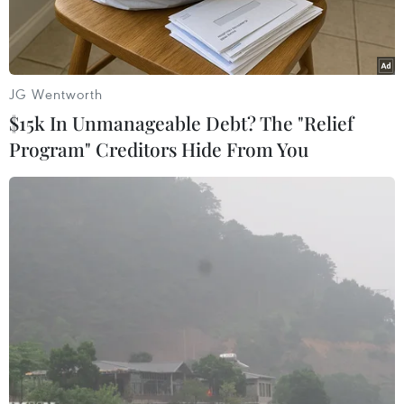
Trước đó, nhật báo "Sunday Times" của Nam Phi
dẫn nguồn tin của Cơ quanchống khủng bố
thuộc Quốc hội Mỹ (NEFA) cho rằng nguy cơ xảy
JG Wentworth
ra tấn công khủngbố tại Nam Phi trong thời
$15k In Unmanageable Debt? The "Relief
gian diễn ra Vòng chung kết World Cup 2010
Program" Creditors Hide From You
vẫn rấtcao.
Theo NEFA, một số tổ chức khủng bố quốc tế và
khu vực đang lên kế hoạchtiến hành tấn công
trong dịp World Cup 2010. Đặc biệt, một số trại
huấn luyệnkhủng bố đã được thành lập tại
Mozambique, nước láng giềng của Nam Phi, và
mộtsố phần tử khủng bố, trong đó có những
thành viên
al-Qaeda
, đã xuất hiện tại cáctrại
huấn luyện này.