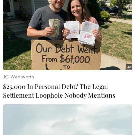
FIFA công bố đội hình tiêu biểu
World Cup 2010
16/07/2010 02:03
Cơn sốt bạch tuộc tại Trung Quốc
sau World Cup
JG Wentworth
14/07/2010 10:02
$25,000 In Personal Debt? The Legal
Settlement Loophole Nobody Mentions
Interpol đánh giá cao bảo vệ an ninh
World Cup
14/07/2010 09:21