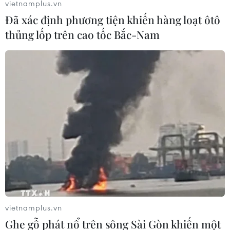
vietnamplus.vn
Đã xác định phương tiện khiến hàng loạt ôtô
thủng lốp trên cao tốc Bắc-Nam
Forlan giành danh hiệu Quả bóng
vàng World Cup
12/07/2010 00:31
Iniesta đưa Tây Ban Nha lần đầu lên
đỉnh thế giới
11/07/2010 21:18
Cơ hội "đổi đời" cho quốc gia vô địch
World Cup
vietnamplus.vn
11/07/2010 14:33
Ghe gỗ phát nổ trên sông Sài Gòn khiến một