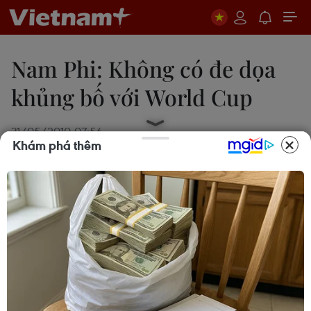
Nam Phi: Không có đe dọa
khủng bố với World Cup
31/05/2010 07:56
Khám phá thêm
Cơ quan tình báo quốc gia Nam Phi ngày 30/5 đã
bác bỏ thông tin về nguy cơ xảy ra tấn công khủng
bố nhằm vào World Cup 2010.
Cơ quan tình báo quốc gia Nam Phi
(Natjoints)ngày 30/5 đã bác bỏ thông tin về nguy
cơ xảy ra tấn công khủng bố nhằm vào Giảivô
địch bóng đá thế giới 2010 (World Cup 2010).