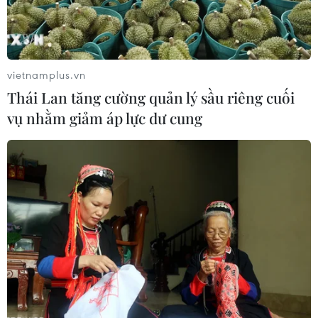
Thường trực Ban Bí thư Trần
Cẩm Tú tiếp Tổng Thư ký Đảng
CNDD-FDD Burundi
vietnamplus.vn
29/07/2026 08:24
Thái Lan tăng cường quản lý sầu riêng cuối
vụ nhằm giảm áp lực dư cung
Tăng cường quan hệ đoàn kết, hợp
tác song phương Việt Nam-Burundi
28/07/2026 14:17
Thảm sát tại Tây Bắc Nigeria khiến ít
nhất 30 người thiệt mạng
27/07/2026 22:54