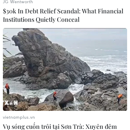
JG Wentworth
$30k In Debt Relief Scandal: What Financial
Institutions Quietly Conceal
#Libya
#Không kích
#NATO
#Tham nhũng
#Bằng chứng
Libya
Theo dõi VietnamPlus
vietnamplus.vn
Vụ sóng cuốn trôi tại Sơn Trà: Xuyên đêm