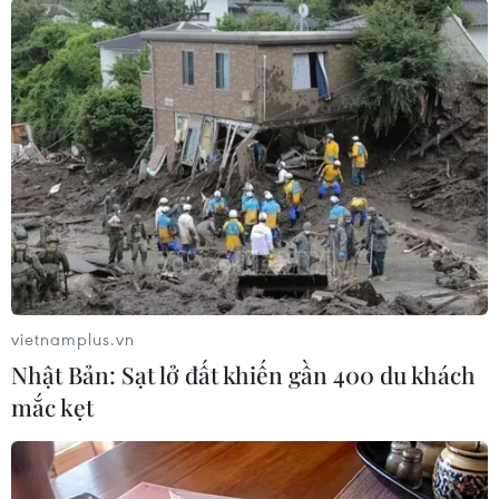
người thiệt mạng
04/08/2026 10:53
Kế hoạch đồng tiền chung Tây Phi
đối mặt thách thức
03/08/2026 23:10
Nigeria: Hơn 100 người bị bắt cóc ở
bang Zamfara
vietnamplus.vn
03/08/2026 11:32
Nhật Bản: Sạt lở đất khiến gần 400 du khách
mắc kẹt
Châu Phi tận dụng lợi thế quang điện
cho ngành xe điện