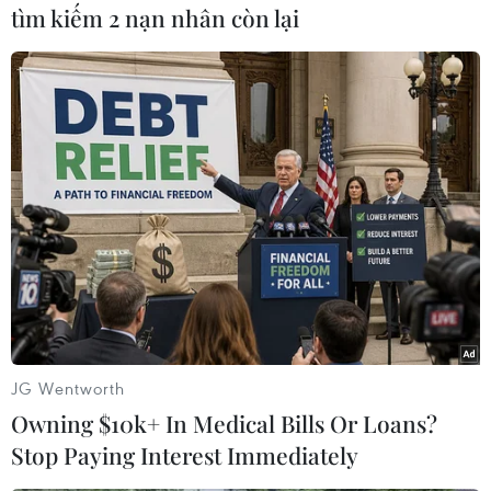
tìm kiếm 2 nạn nhân còn lại
TIN CÙNG CHUYÊN MỤC
Cộng hòa Dân chủ Congo ghi nhận
hơn 300 trẻ em tử vong do Ebola
08/08/2026 15:21
Giao tranh dữ dội ở miền Tây Libya,
nhiều tù nhân vượt ngục
05/08/2026 05:58
JG Wentworth
Owning $10k+ In Medical Bills Or Loans?
Stop Paying Interest Immediately
Lở đất tại Ethiopia khiến ít nhất 14