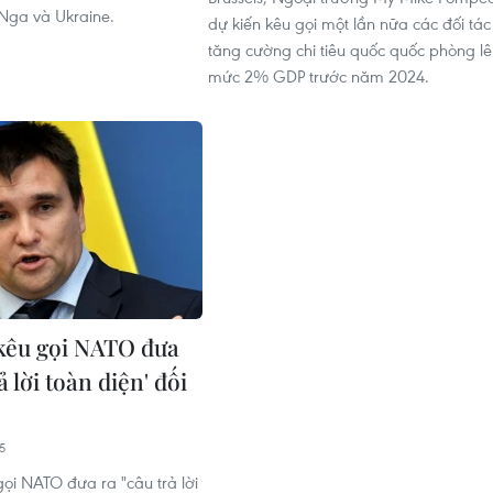
 Nga và Ukraine.
dự kiến kêu gọi một lần nữa các đối tác
tăng cường chi tiêu quốc quốc phòng l
mức 2% GDP trước năm 2024.
kêu gọi NATO đưa
ả lời toàn diện' đối
5
gọi NATO đưa ra "câu trả lời