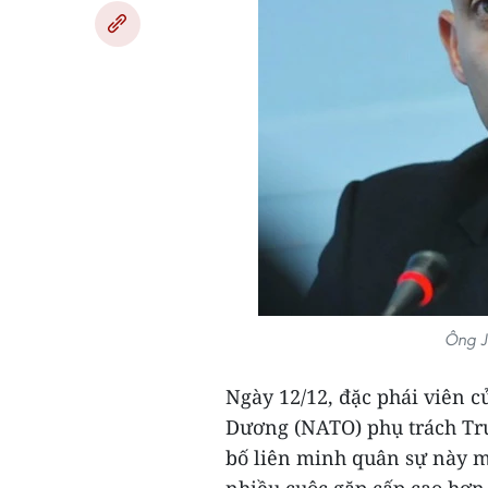
Ông J
Ngày 12/12, đặc phái viên 
Dương (NATO) phụ trách Tr
bố liên minh quân sự này mu