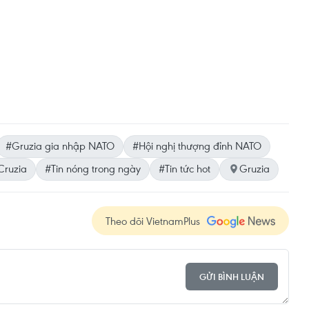
#Gruzia gia nhập NATO
#Hội nghị thượng đỉnh NATO
Cruzia
#Tin nóng trong ngày
#Tin tức hot
Gruzia
Theo dõi VietnamPlus
GỬI BÌNH LUẬN