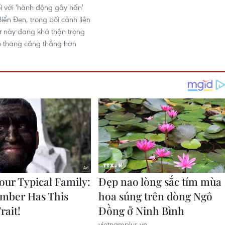
ối với 'hành động gây hấn'
iển Đen, trong bối cảnh liên
 này đang khá thận trọng
eo thang căng thẳng hơn