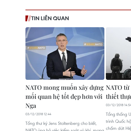
TIN LIÊN QUAN
NATO mong muốn xây dựng
NATO từ 
mối quan hệ tốt đẹp hơn với
thiết th
Nga
03/12/2018 14:5
Tổng thống U
03/12/2018 12:44
trình Quốc hộ
Tổng thư ký Jens Stoltenberg cho biết,
chấm dứt Hiệ
NATO ủng hộ việc kiểm soát vũ khí, mong