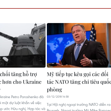
chối tăng hỗ trợ
Mỹ tiếp tục kêu gọi các đối
ực hơn cho Ukraine
tác NATO tăng chi tiêu quố
phòng
4
kraine Petro Poroshenko đã
03/12/2018 14:58
i một dự luật khẩn về việc
Tại Hội nghị ngoại trưởng NATO diễn ra
p ước Hữu nghị, Hợp tác và
Brussels, Ngoại trưởng Mỹ Mike Pompe