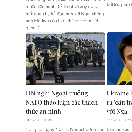
Đối tác giữa
muốn tiến hành đối thoại và xây dựng
mối quan hệ tốt đẹp hơn với Nga, chừng
nào Moskva còn tuân thủ các cam kết
quốc tế.
Hội nghị Ngoại trưởng
Ukraine 
NATO thảo luận các thách
ra 'câu tr
thức an ninh
với Nga
04/12/2018 10:35
05/12/2018 02:5
Trong hai ngày 4-5/12, Ngoại trưởng các
Ukraine kêu 