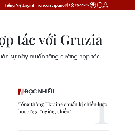
Tiếng Việt
English
Français
Español
中文
Русский
p tác với Gruzia
quân sự này muốn tăng cường hợp tác
ĐỌC NHIỀU
Tổng thống Ukraine chuẩn bị chiến lược
buộc Nga “ngừng chiến”