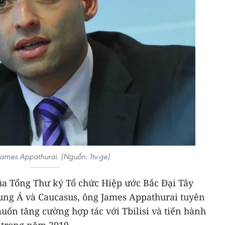
ames Appathurai. (Nguồn: 1tv.ge)
của Tổng Thư ký Tổ chức Hiệp ước Bắc Đại Tây
ung Á và Caucasus, ông James Appathurai tuyên
ốn tăng cường hợp tác với Tbilisi và tiến hành