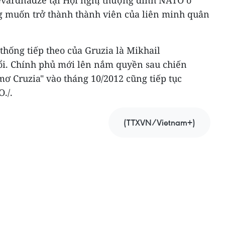
evardnadze tại Hội nghị thượng đỉnh NATO ở
 muốn trở thành thành viên của liên minh quân
ống tiếp theo của Gruzia là Mikhail
uổi. Chính phủ mới lên nắm quyền sau chiến
ơ Cruzia" vào tháng 10/2012 cũng tiếp tục
./.
(TTXVN/Vietnam+)