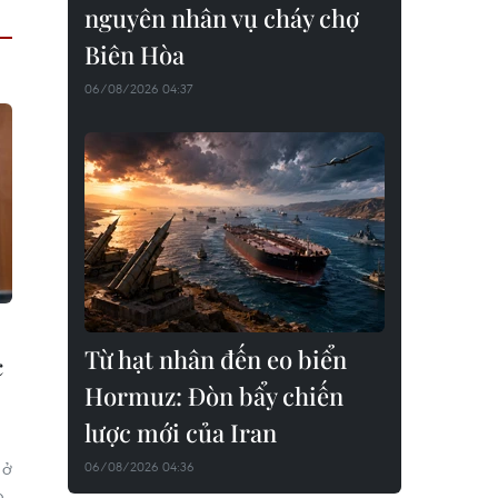
nguyên nhân vụ cháy chợ
Biên Hòa
06/08/2026 04:37
Từ hạt nhân đến eo biển
c
Hormuz: Đòn bẩy chiến
lược mới của Iran
 ở
06/08/2026 04:36
o