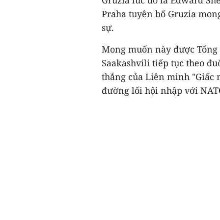
Gruzia lúc đó là Edward Sh
Praha tuyên bố Gruzia mong
sự.
Mong muốn này được Tổng th
Saakashvili tiếp tục theo đ
thắng của Liên minh "Giấc m
đường lối hội nhập với NATO