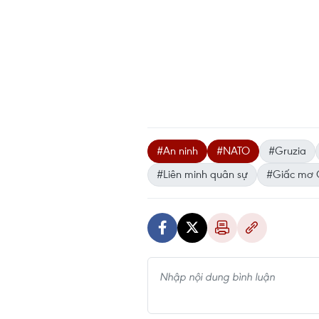
#An ninh
#NATO
#Gruzia
#Liên minh quân sự
#Giấc mơ 