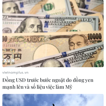
Lần đầu Nga nhập khẩu xăng từ châu
Phi do thiếu hụt nguồn cung trong
nước
02/08/2026 23:17
Ukraine tung đòn tập kích
hàng trăm UAV đánh thẳng vào loạt
tỉnh thành Nga
02/08/2026 15:54
vietnamplus.vn
Đồng USD trước bước ngoặt do đồng yen
Xem thêm
mạnh lên và số liệu việc làm Mỹ