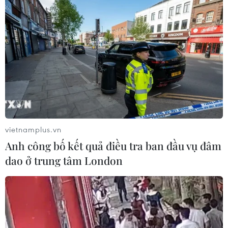
Tổng thống Nga thay đổi vị
trí các chỉ huy tại mặt trận Ukraine
05/08/2026 15:26
Đâm dao ở trung tâm London, một
nữ nghi phạm bị bắt giữ
05/08/2026 15:07
vietnamplus.vn
Anh công bố kết quả điều tra ban đầu vụ đâm
Nhiều chuyến bay tại Đức chuyển
dao ở trung tâm London
hướng do vật thể bay gần đường
băng
05/08/2026 10:54