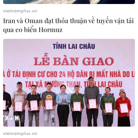
vietnamplus.vn
Iran và Oman đạt thỏa thuận về tuyến vận tải
qua eo biển Hormuz
#EU
#Liên bang Nga
#Ngoại trưởng
#Miễn thị thực
Nga
Theo dõi VietnamPlus
vietnamplus.vn