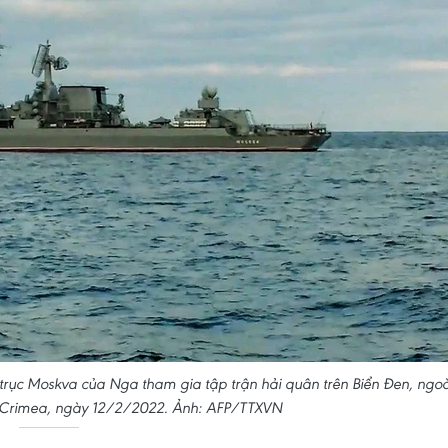
rục Moskva của Nga tham gia tập trận hải quân trên Biển Đen, ngoà
c Crimea, ngày 12/2/2022. Ảnh: AFP/TTXVN