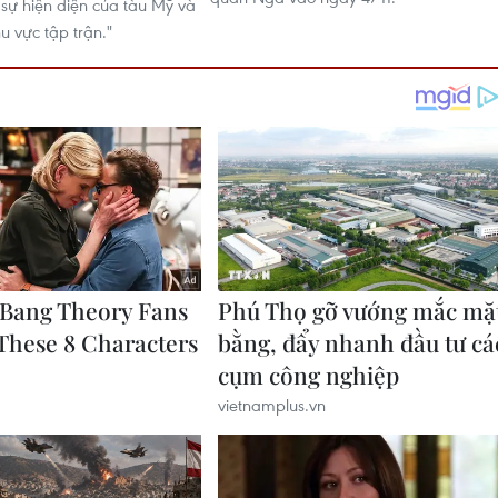
 sự hiện diện của tàu Mỹ và
 vực tập trận."