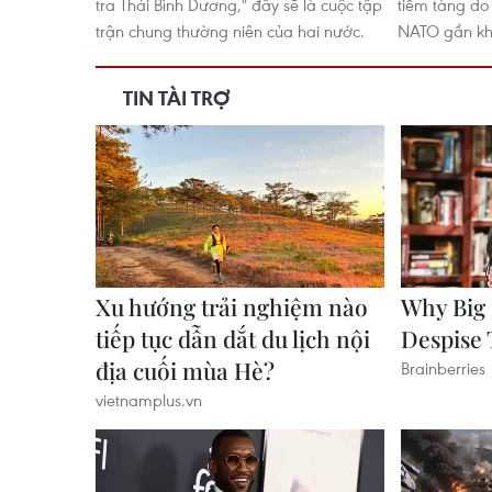
tra Thái Bình Dương," đây sẽ là cuộc tập
tiềm tàng do
trận chung thường niên của hai nước.
NATO gần khu