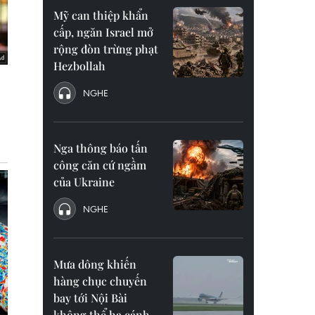
Mỹ can thiệp khẩn
cấp, ngăn Israel mở
rộng đòn trừng phạt
Hezbollah
NGHE
Nga thông báo tấn
công căn cứ ngầm
của Ukraine
NGHE
Mưa dông khiến
hàng chục chuyến
bay tới Nội Bài
không thể hạ cánh