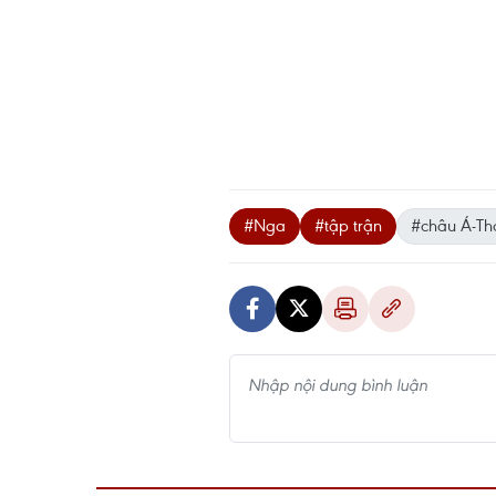
#Nga
#tập trận
#châu Á-Th