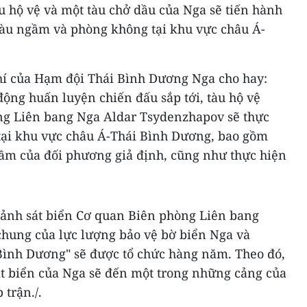
àu hộ vệ và một tàu chở dầu của Nga sẽ tiến hành
 tàu ngầm và phòng không tại khu vực châu Á-
hí của Hạm đội Thái Bình Dương Nga cho hay:
ộng huấn luyện chiến đấu sắp tới, tàu hộ vệ
ng Liên bang Nga Aldar Tsydenzhapov sẽ thực
 tại khu vực châu Á-Thái Bình Dương, bao gồm
gầm của đối phương giả định, cũng như thực hiện
cảnh sát biển Cơ quan Biên phòng Liên bang
 chung của lực lượng bảo vệ bờ biển Nga và
Bình Dương" sẽ được tổ chức hàng năm. Theo đó,
t biển của Nga sẽ đến một trong những cảng của
p trận
./.