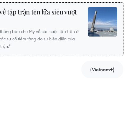
ề tập trận tên lửa siêu vượt
hông báo cho Mỹ về các cuộc tập trận ở
c sự cố tiềm tàng do sự hiện diện của
trận."
(Vietnam+)