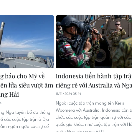
g báo cho Mỹ về
Indonesia tiến hành tập tr
tên lửa siêu vượt âm
riêng rẽ với Australia và Ng
ung Hải
11/11/2024 05:44
Ngoài cuộc tập trận mang tên Keris
4
Woomera với Australia, Indonesia còn t
ng Nga tuyên bố đã thông
chức các cuộc tập trận quân sự với các
ề các cuộc tập trận ở Địa
quốc gia khác, như cuộc tập trận với Hả
nhằm ngăn ngừa các sự cố
quân Nga vào ngày 4/11.