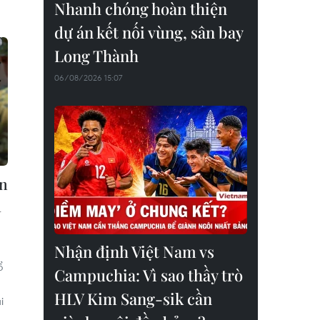
Nhanh chóng hoàn thiện
dự án kết nối vùng, sân bay
Long Thành
06/08/2026 15:07
ận
a
Nhận định Việt Nam vs
ổ
Campuchia: Vì sao thầy trò
HLV Kim Sang-sik cần
i