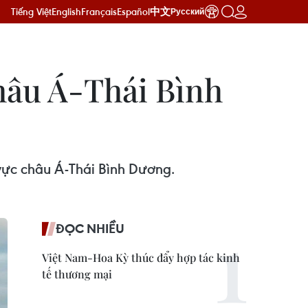
Tiếng Việt
English
Français
Español
中文
Русский
châu Á-Thái Bình
 vực châu Á-Thái Bình Dương.
ĐỌC NHIỀU
Việt Nam-Hoa Kỳ thúc đẩy hợp tác kinh
tế thương mại