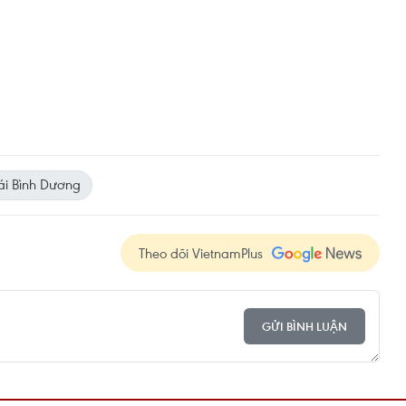
ái Bình Dương
Theo dõi VietnamPlus
GỬI BÌNH LUẬN