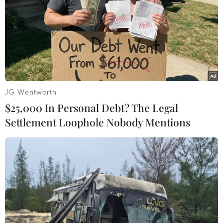
JG Wentworth
$25,000 In Personal Debt? The Legal
Settlement Loophole Nobody Mentions
Làm rõ vụ bé sơ sinh 2 ngày tuổi "bị bắt
cóc" ở Bệnh viện E
16/07/2016 04:36
Liên quan đến thông tin bé sơ sinh "bị bắt cóc" ở Bệnh