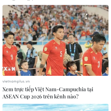
chống tội phạm và vi phạm pháp luật
06/08/2026 04:13
Cảnh báo thủ đoạn lừa đảo đưa lao
động thời vụ sang Hàn Quốc
06/08/2026 04:11
24 năm tù cho 2 vợ chồng tổ
chức “bay lắc” tại Hà Nội
06/08/2026 03:46
vietnamplus.vn
Xem trực tiếp Việt Nam-Campuchia tại
ASEAN Cup 2026 trên kênh nào?
Khởi tố thêm 6 đối tượng vụ lập
khống hồ sơ bảo hiểm y tế ở Đắk Lắk