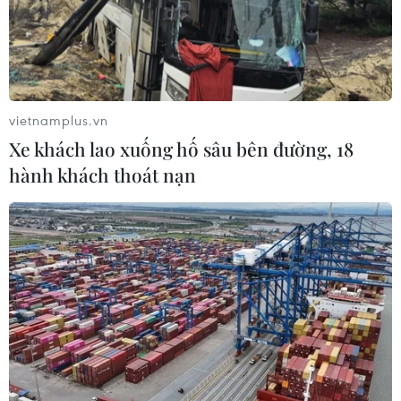
viện E, sáng 16/7, Công an quận Cầu Giấy (Hà Nội)
phối hợp với PC45 Hà Nội xác minh, làm rõ không có vụ
bắt cóc trên.
vietnamplus.vn
Xe khách lao xuống hố sâu bên đường, 18
hành khách thoát nạn
Hà Nội: Bé trai hơn 1 tháng tuổi nghi bị