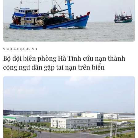
TIN CÙNG CHUYÊN MỤC
Khởi tố, truy nã 3 đối tượng hoạt
động nhằm lật đổ chính quyền nhân
dân
07/08/2026 13:51
vietnamplus.vn
Bộ đội biên phòng Hà Tĩnh cứu nạn thành
Bảo mẫu tại cơ sở mầm non thừa
công ngư dân gặp tai nạn trên biển
nhận hành vi bạo hành hai trẻ
07/08/2026 12:27
Phát hiện đối tượng tàng trữ trái
phép vũ khí quân dụng
07/08/2026 12:25