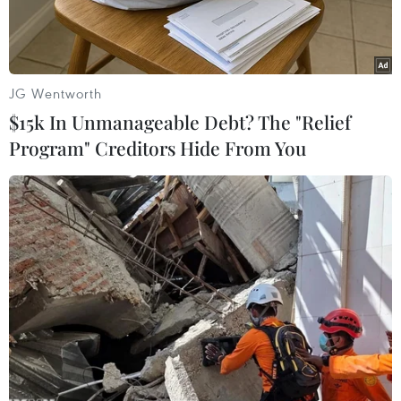
JG Wentworth
$15k In Unmanageable Debt? The "Relief
Program" Creditors Hide From You
Ảnh chỉ mang tính minh họa
Tiếp diễn biến vụ việc bé Vũ Việt A (35 ngày
tuổi)
tử vong bất thường
trong chậu nước ngày
12/6 vừa qua, theo nguồn tin của phóng viên,
sau 2 ngày tích cực điều tra, thời điểm hiện tại,