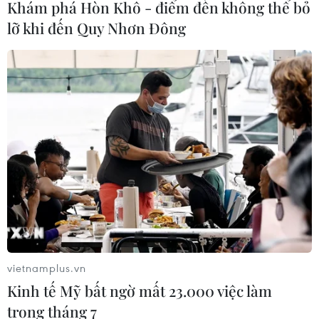
Khám phá Hòn Khô - điểm đến không thể bỏ
Giám đốc Công ty cổ phần Mekolor
lỡ khi đến Quy Nhơn Đông
06/08/2026 09:06
Thêm một nhóm dàn cảnh cướp giật
tại khu Tân Huê Viên sa lưới
06/08/2026 05:57
Khẩn trường khám nghiệm
hiện trường, điều tra nguyên nhân
vụ cháy chợ Biên Hòa
06/08/2026 04:37
vietnamplus.vn
Kinh tế Mỹ bất ngờ mất 23.000 việc làm
Nâng cao hiệu quả đấu tranh phòng,
trong tháng 7