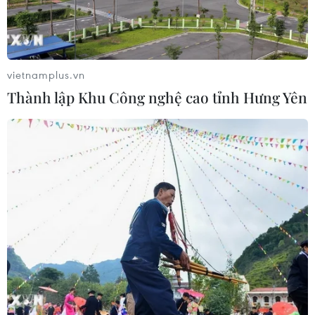
Tây Ninh cảnh báo giả mạo cơ quan
đăng ký kinh doanh để lừa đảo
doanh nghiệp
vietnamplus.vn
07/08/2026 08:38
Thành lập Khu Công nghệ cao tỉnh Hưng Yên
Tiến "Bịp" hầu tòa trong vụ
án tổ chức sử dụng trái phép chất ma
túy
07/08/2026 04:40
Khởi tố đối tượng giả danh Công an,
lừa đảo "chạy án" tại Đắk Lắk
06/08/2026 15:07