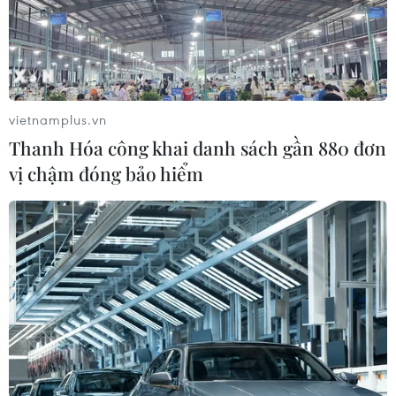
vietnamplus.vn
Thanh Hóa công khai danh sách gần 880 đơn
vị chậm đóng bảo hiểm