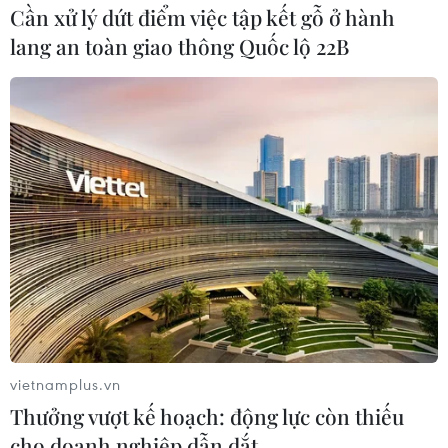
Cần xử lý dứt điểm việc tập kết gỗ ở hành
lang an toàn giao thông Quốc lộ 22B
Vấn đề Brexit: Các nhà đầu tư Anh lạc
quan triển vọng kinh doanh
11/09/2017 21:45
Theo công bố khảo sát của hãng Legg Mason (Mỹ), các
nhà đầu tư Anh lạc quan về triển vọng kinh doanh bất
chấp những bế tắc trong đàm phán Brexit giữa Anh và
EU.
vietnamplus.vn
Thưởng vượt kế hoạch: động lực còn thiếu
cho doanh nghiệp dẫn dắt