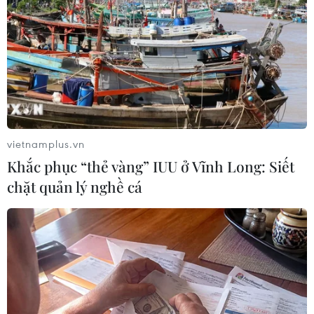
#Tội phạm hình sự
#Hình sự
#Công an
#Vụ án
#Phạm pháp
#Pháp luật
#Pháp đình
#Xã hội
#An ninh xã hội
#Chính trị
#VietnamPlus
Anh
Theo dõi VietnamPlus
vietnamplus.vn
Khắc phục “thẻ vàng” IUU ở Vĩnh Long: Siết
chặt quản lý nghề cá
TIN LIÊN QUAN