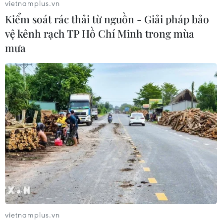
vietnamplus.vn
11/09/2017 03:42
Kiểm soát rác thải từ nguồn - Giải pháp bảo
Các doanh nghiệp có thể sẽ mất thêm hơn 4 tỷ bảng
vệ kênh rạch TP Hồ Chí Minh trong mùa
(5,28 tỷ USD) mỗi năm cho chi phí kê khai thuế hải quan
mưa
sau khi Anh rời khỏi Liên minh châu Âu (EU), hay còn
gọi là Brexit.
vietnamplus.vn