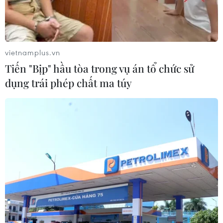
vietnamplus.vn
Tiến "Bịp" hầu tòa trong vụ án tổ chức sử
dụng trái phép chất ma túy
Tuần hành lớn phản đối Brexit tại thủ đô
London của Anh
09/09/2017 15:30
Ngày 9/9, hàng nghìn người dân đã xuống đường