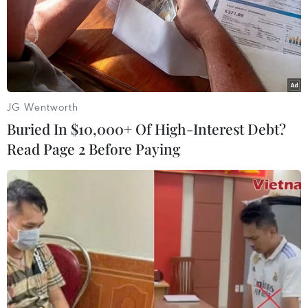
JG Wentworth
Buried In $10,000+ Of High-Interest Debt?
Read Page 2 Before Paying
EU tuyên bố sẵn sàng đẩy nhanh tiến
trình đàm phán Brexit
08/09/2017 07:02
EU sẵn sàng đẩy nhanh tiến trình đàm phán về việc Anh
rời khỏi EU, song vẫn bày tỏ quan ngại về những đề
xuất của London, đặc biệt liên quan đến vấn đề biên
giới với Ireland.