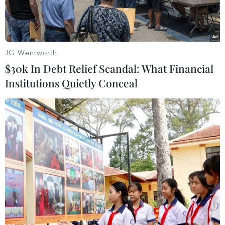
JG Wentworth
$30k In Debt Relief Scandal: What Financial
Institutions Quietly Conceal
Thủ tướng Anh Theresa May. (Ảnh: AFP/TTXVN)
Theo phóng viên TTXVN tại Anh, 12 hạ nghị sỹ
thuộc đảng Bảo thủ trong liên minh cầm quyền
đã cảnh báo Thủ tướng Anh Theresa May rằng
họ sẵn sàng bày tỏ phản đối Dự luật Anh rút
khỏi Liên minh châu Âu (EU), còn gọi là Brexit,