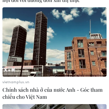
Xem thêm
CƠ QUAN CHỦ QUẢN: THÔNG TẤN XÃ VIỆT NAM
Tổng Biên tập: TRẦN TIẾN DUẨN
Phó Tổng Biên tập: NGUYỄN THỊ TÁM, KHÚC THANH
THỦY
vietnamplus.vn
Sở hữu trí tuệ
Quy định sử dụng
Chính sách nhà ở của nước Anh - Góc tham
RSS
Hỗ trợ
chiếu cho Việt Nam
Ngôn ngữ
TTXVN