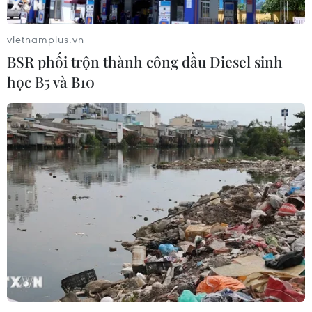
tuần hành khắp khu vực trung tâm thủ đô London nhằm
kêu gọi Chính phủ Anh "xem xét lại và từ bỏ Brexit."
vietnamplus.vn
BSR phối trộn thành công dầu Diesel sinh
học B5 và B10
Chi phí hải quan sẽ "ngốn" của doanh
nghiệp Anh hàng tỷ bảng mỗi năm