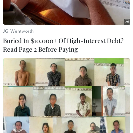
JG Wentworth
Buried In $10,000+ Of High-Interest Debt?
Read Page 2 Before Paying
(Nguồn: AP)
Hàng trăm người dân Paris cùng các bộ trưởng,
các nghị sỹ và đại diện nhiều đảng phái chính
trị đã tham gia vào một cuộc míttinh tối 19/2 tại
Quảng trường Cộng hòa, để phản đối chủ nghĩa
bài Do Thái đang có xu hướng gia tăng thời gian