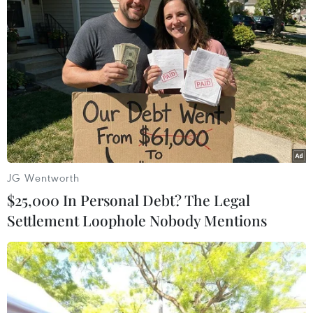
#An ninh
#Mítting
#Chủ nghĩa bài Do Thái
#Tổng thống Emmanuel Macron
#Đài tưởng niệm Shoah
JG Wentworth
#Người Do Thái
Pháp
$25,000 In Personal Debt? The Legal
Settlement Loophole Nobody Mentions
Theo dõi VietnamPlus