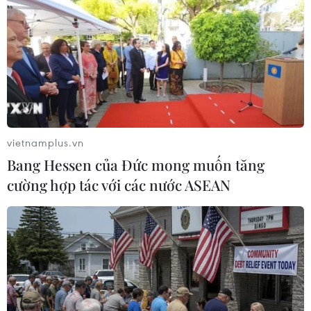
TIN LIÊN QUAN
vietnamplus.vn
Bang Hessen của Đức mong muốn tăng
cường hợp tác với các nước ASEAN
Đức cảnh báo chủ nghĩa bài Do Thái sau