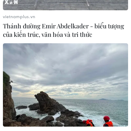
vietnamplus.vn
Thánh đường Emir Abdelkader - biểu tượng
của kiến trúc, văn hóa và tri thức
Quốc tế lên án vụ xả súng đẫm máu nhằm
vào cộng đồng người Do Thái Mỹ
27/10/2018 23:31
Lãnh đạo các nước và các tổ chức quốc tế đồng loạt lên
án vụ tấn công đẫm máu nhất trong lịch sử nước Mỹ
nhằm vào cộng đồng người Do Thái, khiến ít nhất 11
người thiệt mạng.