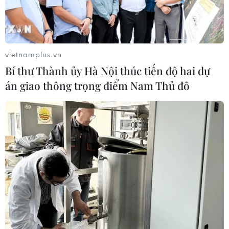
vietnamplus.vn
Bí thư Thành ủy Hà Nội thúc tiến độ hai dự
án giao thông trọng điểm Nam Thủ đô
TIN CÙNG CHUYÊN MỤC
Cộng hòa Dân chủ Congo ghi nhận
hơn 300 trẻ em tử vong do Ebola
08/08/2026 15:21