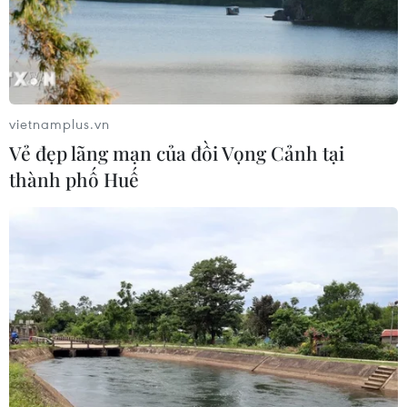
Chưa có bằng chứng truyền máu trẻ
giúp chống lão hóa
06/08/2026 23:16
vietnamplus.vn
Vẻ đẹp lãng mạn của đồi Vọng Cảnh tại
Xung đột Israel-Hamas: Ít nhất 300
thành phố Huế
trẻ em thiệt mạng trong 300 ngày
qua
06/08/2026 22:56
Nước thải từ máy bay có thể giúp
phát hiện sớm nguy cơ đại dịch
06/08/2026 22:30