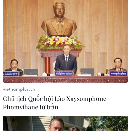
Trong cuộc họp ngày 19/2 với Bộ trưởng Nội vụ
Christophe Castaner, đại diện các tôn giáo như
Do Thái, Công giáo, Tin lành, Chính thống giáo,
Hồi giáo và Phật giáo cùng lãnh đạo của các tổ
chức thế tục đã kêu gọi "sự trỗi dậy của lương
tâm" chống chủ nghĩa bài Do Thái, trong khi
nhấn mạnh rằng các hành vi thù địch đã "làm
tổn thương toàn bộ nước Pháp"./.
(TTXVN/Vietnam+)
vietnamplus.vn
Chủ tịch Quốc hội Lào Xaysomphone
Phomvihane từ trần