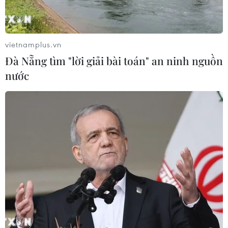
Tây Ban Nha: 100 người thiệt mạng
trong vụ vượt biển ồ ạt vào Ceuta
06/08/2026 16:03
vietnamplus.vn
Đà Nẵng tìm "lời giải bài toán" an ninh nguồn
nước
Đức tuyên án chung thân đối tượng
gây vụ lao xe vào đám đông ở
Munich
06/08/2026 15:57
Italy và Hy Lạp trở thành điểm nóng
của virus Tây sông Nile
06/08/2026 13:24