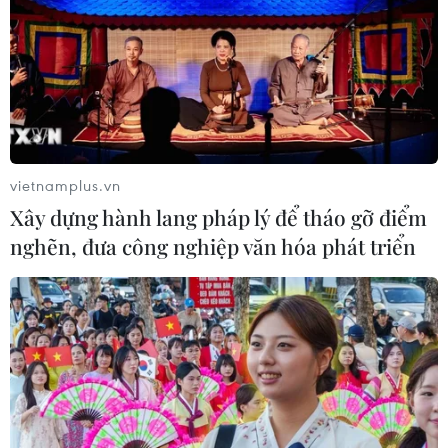
vietnamplus.vn
Xây dựng hành lang pháp lý để tháo gỡ điểm
nghẽn, đưa công nghiệp văn hóa phát triển
TIN CÙNG CHUYÊN MỤC
Australia điều tra vụ hai máy bay suýt
va chạm tại sân bay Sydney
09/08/2026 07:04