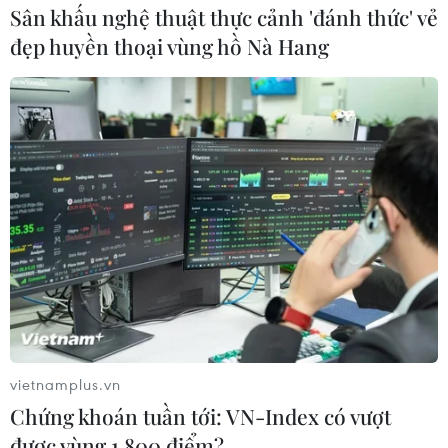
Sân khấu nghệ thuật thực cảnh 'đánh thức' vẻ
đẹp huyền thoại vùng hồ Nà Hang
vietnamplus.vn
Chứng khoán tuần tới: VN-Index có vượt
được vùng 1.800 điểm?