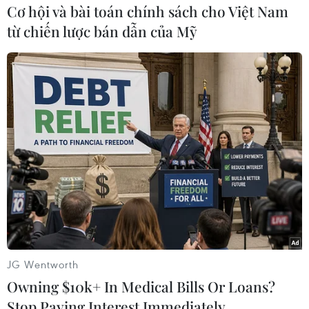
Cơ hội và bài toán chính sách cho Việt Nam
từ chiến lược bán dẫn của Mỹ
#Hạn hán
#Thiếu lương thực
#Nạn đói
#Bệnh truyền nhiễm
#Xung đột
Somalia
JG Wentworth
Theo dõi VietnamPlus
Owning $10k+ In Medical Bills Or Loans?
Stop Paying Interest Immediately