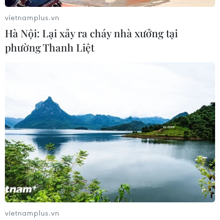
05/06/2019 14:39
vietnamplus.vn
Liên hợp quốc cho biết tính đến tháng 3/2019, khu vực
Hà Nội: Lại xảy ra cháy nhà xưởng tại
miền Nam châu Phi có khoảng 13 triệu người không đủ
phường Thanh Liệt
lương thực và cần được hỗ trợ.
vietnamplus.vn