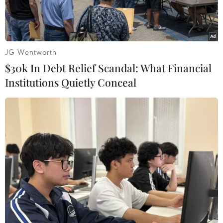
JG Wentworth
$30k In Debt Relief Scandal: What Financial
Institutions Quietly Conceal
Trẻ em xếp hàng nhận thức ăn ở Mogadishu, Somalia. (Nguồn:
AFP/TTXVN)
Phó Tổng thư ký Liên hợp quốc phụ trách về vấn
đề nhân đạo và điều phối cứu trợ khẩn cấp
Mark Lowcock ngày 5/6 đã cảnh báo Somalia