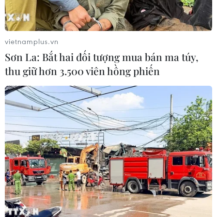
1982 .
vietnamplus.vn
Sơn La: Bắt hai đối tượng mua bán ma túy,
thu giữ hơn 3.500 viên hồng phiến
Cách để châu Phi giải quyết vấn đề an
ninh lương thực