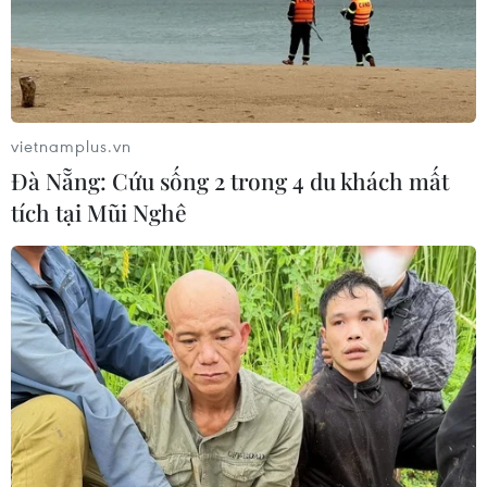
vietnamplus.vn
Đà Nẵng: Cứu sống 2 trong 4 du khách mất
tích tại Mũi Nghê
Hạn hán ở miền Nam châu Phi nghiêm
trọng nhất trong gần 40 năm qua
04/06/2019 00:20
Tổng lượng mưa tại các quốc gia thuộc Cộng đồng
phát triển miền Nam châu Phi (SADC) trong mùa vụ
2018-2019 đã giảm xuống mức thấp nhất kể từ năm