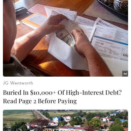
thực phẩm toàn cầu
27/04/2019 15:40
Hoạt động sản xuất thực phẩm toàn cầu hiện đang phải
đối mặt với những thách thức để theo kịp nhu cầu gia
tăng do sự khan hiếm các nguồn tài nguyên như đất,
nước và năng lượng.
JG Wentworth
Buried In $10,000+ Of High-Interest Debt?
Read Page 2 Before Paying