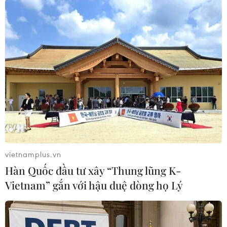
#TEPCO
#rò rỉ phóng xạ
#Fukushima số 1
#sóng thần
Nhật Bản
Theo dõi VietnamPlus
vietnamplus.vn
Hàn Quốc đầu tư xây “Thung lũng K-
TIN LIÊN QUAN
Vietnam” gắn với hậu duệ dòng họ Lý