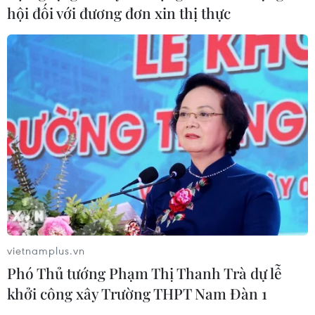
hội đối với đương đơn xin thị thực
Ấn Độ thử thành công tên lửa đạn
đạo Agni-4, tầm bắn 4.000 km
06/08/2026 23:17
Hàn Quốc tái khẳng định mục tiêu
chung sống hòa bình với Triều Tiên
06/08/2026 15:33
Lở đất tại Philippines khiến ít nhất 4
vietnamplus.vn
người thiệt mạng
Phó Thủ tướng Phạm Thị Thanh Trà dự lễ
06/08/2026 15:06
khởi công xây Trường THPT Nam Đàn 1