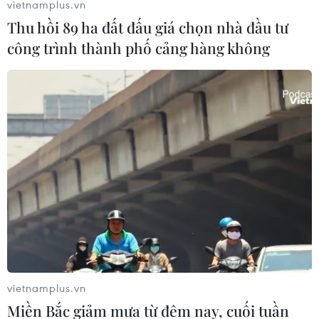
vietnamplus.vn
Thu hồi 89 ha đất đấu giá chọn nhà đầu tư
công trình thành phố cảng hàng không
Cựu lãnh đạo TEPCO kháng cáo phán
quyết bồi thường 98 tỷ USD
28/07/2022 10:58
Các cựu lãnh đạo của Công ty Điện lực Tokyo (TEPCO)
đã kháng cáo phán quyết yêu cầu bồi thường 98 tỷ USD
nhằm bù đắp thiệt hại sau sự cố rò rỉ phóng xạ năm
2011 tại Fukushima số 1.
vietnamplus.vn
Miền Bắc giảm mưa từ đêm nay, cuối tuần