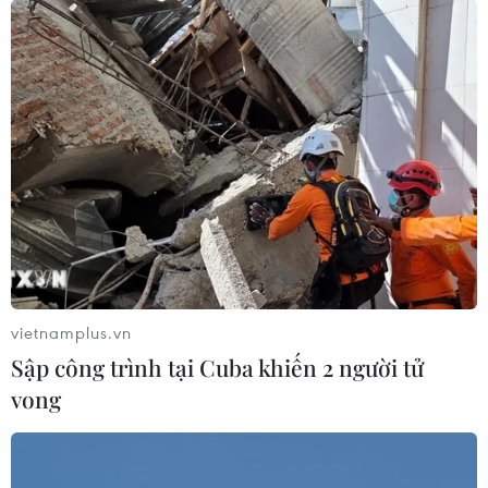
thải nhiễm xạ ra biển, dài khoảng 1km, cách mặt biển
12m và hướng về phía Đông Thái Bình Dương.
vietnamplus.vn
Sập công trình tại Cuba khiến 2 người tử
vong