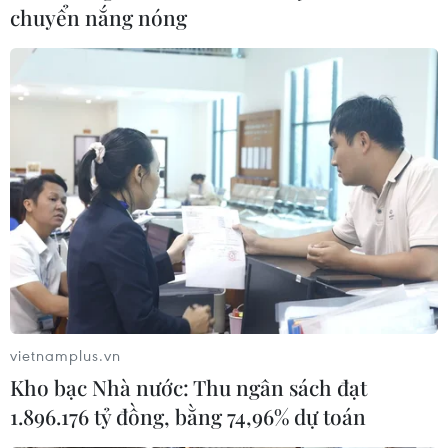
chuyển nắng nóng
TEPCO bắt đầu xây dựng hạ tầng xả nước
thải nhiễm xạ ra biển
vietnamplus.vn
03/08/2022 10:00
Kho bạc Nhà nước: Thu ngân sách đạt
Hạ tầng xả thải của TEPCO bao gồm các điểm giám
1.896.176 tỷ đồng, bằng 74,96% dự toán
sát, bảo vệ môi trường và đường dẫn từ khu chứa nước