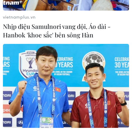
vietnamplus.vn
Nhịp điệu Samulnori vang dội, Áo dài -
Hanbok 'khoe sắc' bên sông Hàn
TIN CÙNG CHUYÊN MỤC
Australia đề cao hợp tác với Việt Nam
vì hòa bình, ổn định và thịnh vượng
07/08/2026 07:09