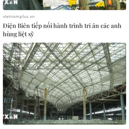
vietnamplus.vn
Điện Biên tiếp nối hành trình tri ân các anh
Cựu lãnh đạo TEPCO bồi thường 95 tỷ USD
hùng liệt sỹ
liên quan thảm họa Fukushima
13/07/2022 12:19
Trong vụ kiện, 48 cổ đông yêu cầu các lãnh đạo của
TEPCO bồi thường tổng cộng khoảng 22.000 tỷ yen (160
tỷ USD) và đây là khoản tiền yêu cầu bồi thường lớn
nhất trong một vụ kiện dân sự ở Nhật Bản.