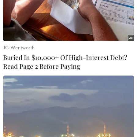
- đơn vị vận hành nhà máy điện hạt nhân Fukushima số
1, khẳng định công ty này đã lơ là trong việc thực hiện
các biện pháp phòng ngừa sóng thần.
JG Wentworth
Buried In $10,000+ Of High-Interest Debt?
Read Page 2 Before Paying