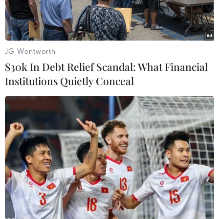
Fukushima số 1.
JG Wentworth
$30k In Debt Relief Scandal: What Financial
Institutions Quietly Conceal
Nhà máy điện hạt nhân Fukushima của công ty điện lực TEPCO
bị phá hủy sau thảm họa động đất và sóng thần ngày
11/3/2011. (Ảnh: AFP/TTXVN)