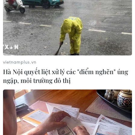
vietnamplus.vn
Hà Nội quyết liệt xử lý các "điểm nghẽn" úng
ngập, môi trường đô thị
Nhật Bản buộc TEPCO bồi thường về sự
cố rò rỉ hạt nhân Fukushima
04/03/2022 09:55
Tòa án Tối cao Nhật Bản đã bác kháng cáo của TEPCO