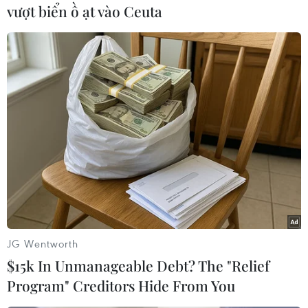
vượt biển ồ ạt vào Ceuta
#Kinh tế Nhật Bản
#Thuế tiêu thụ
#Shinzo Abe
#Giá tiêu dùng
#Tokyo
#Nội các
#Sản lượng công nghiệp
#Nhà làm luật
Nhật Bản
JG Wentworth
$15k In Unmanageable Debt? The "Relief
Program" Creditors Hide From You
Theo dõi VietnamPlus