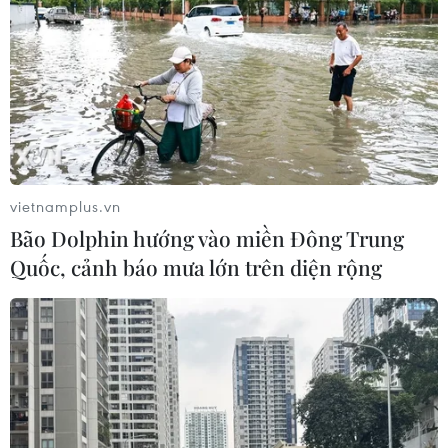
vietnamplus.vn
Bão Dolphin hướng vào miền Đông Trung
Quốc, cảnh báo mưa lớn trên diện rộng
TIN CÙNG CHUYÊN MỤC
Ngoại giao kinh tế: Kiến tạo hệ sinh
thái đồng hành và thúc đẩy tự chủ