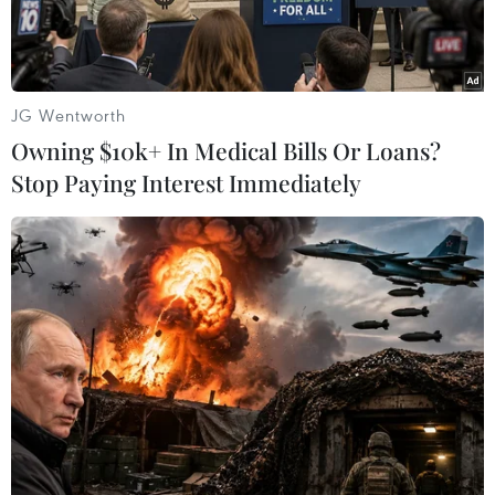
JG Wentworth
Owning $10k+ In Medical Bills Or Loans?
Stop Paying Interest Immediately
Người dân Nhật đang xếp hàng mua thực phẩm. (Nguồn:
AFP/TTXVN)
Ngày 21/10, Chính phủ Nhật Bản đã hạ mức
đánh giá kinh tế của nước này trong tháng thứ
hai liên tiếp, một động thái làm tăng lo ngại về
khả năng Tokyo sẽ tiến hành tăng thuế tiêu thụ