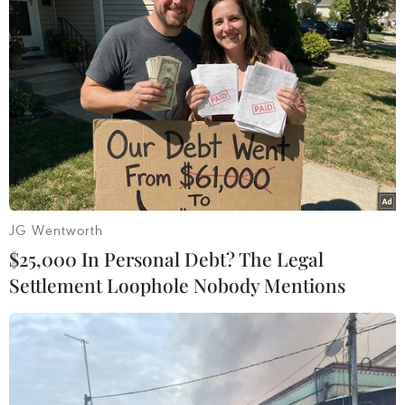
Kinh tế Nhật Bản trên đà phục hồi nhẹ
nhờ chính sách kinh tế hiệu quả
21/10/2014 03:54
Thống đốc Ngân hàng trung ương Nhật Bản (BOJ),
Haruhiko Kuroda, cho biết kinh tế Nhật Bản tiếp tục hồi
phục nhẹ nhờ chính sách tiền tệ lỏng của BOJ đang
phát huy hiệu quả.
JG Wentworth
$25,000 In Personal Debt? The Legal
Settlement Loophole Nobody Mentions