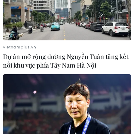
công nghệ
06/08/2026 15:33
Tiêu chí mới phân loại doanh nghiệp
để thực hiện cơ cấu lại vốn nhà nước
vietnamplus.vn
06/08/2026 15:08
Dự án mở rộng đường Nguyễn Tuân tăng kết
nối khu vực phía Tây Nam Hà Nội
Việt Nam tiếp tục là thị trường trọng
điểm của doanh nghiệp thực phẩm
Ba Lan
06/08/2026 14:03
NAPAS và KiotViet hợp tác mở rộng
hệ sinh thái thanh toán VietQR