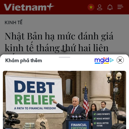
KINH TẾ
Nhật Bản hạ mức đánh giá
kinh tế tháng thứ hai liên
tiếp
Khám phá thêm
22/10/2014 01:41
Trong báo cáo kinh tế tháng 10, Văn phòng Nội
các Nhật Bản cho biết nền kinh tế đang phục hồi
vừa phải với phần nào yếu kém thể hiện thời gian
gần đây, và giá tiêu dùng đang tăng với tốc độ
chậm hơn.