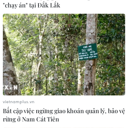
"chạy án" tại Đắk Lắk
vietnamplus.vn
Bất cập việc ngừng giao khoán quản lý, bảo vệ
rừng ở Nam Cát Tiên