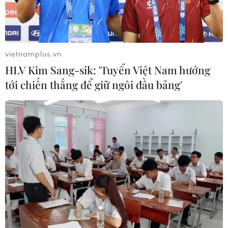
vietnamplus.vn
HLV Kim Sang-sik: 'Tuyển Việt Nam hướng
tới chiến thắng để giữ ngôi đầu bảng'
Thủ tướng Nhật cân nhắc kế hoạch tăng
thuế tiêu dùng lần thứ 2
01/10/2014 08:08
Thủ tướng Nhật Bản Shinzo Abe sẽ thận trọng theo dõi
tác động của việc tăng thuế tiêu dùng hồi đầu tháng Tư
và sự gia tăng của giá nhiên liệu trong thời gian qua