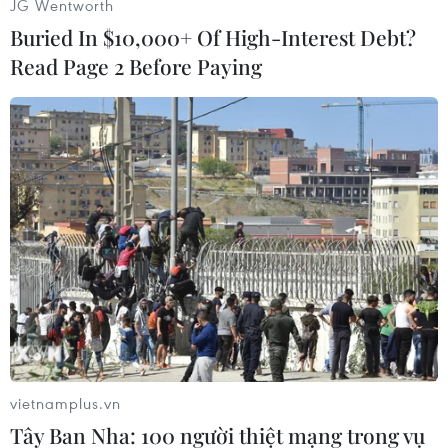
JG Wentworth
giảm gần đây" vì nhu cầu đình trệ sau khi nước
Buried In $10,000+ Of High-Interest Debt?
này tăng thuế tiêu thụ từ 5% lên 8% hồi tháng
Read Page 2 Before Paying
Tư.
Chính phủ Nhật Bản dự định tiếp tục tăng thuế
tiêu thụ lên 10%, bắt đầu từ tháng 10/2015.
Thủ tướng Shinzo Abe cho biết sẽ ra quyết định
về vấn đề này vào cuối năm nay. Tuy nhiên, một
số nhà làm luật và tư vấn đề nghị hoãn tăng
thuế trong trường hợp kinh tế Nhật Bản có thể
giảm mạnh./.
(TTXVN/Vietnam+)
vietnamplus.vn
Tây Ban Nha: 100 người thiệt mạng trong vụ