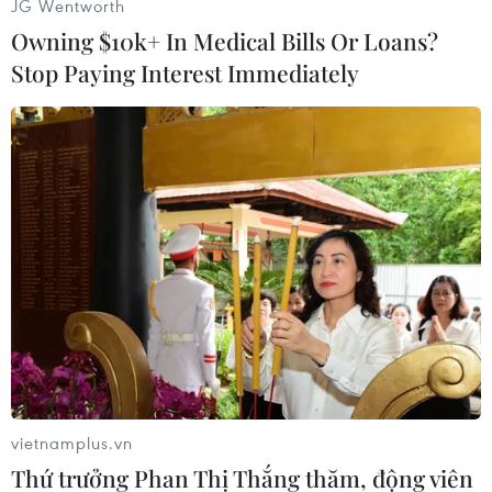
JG Wentworth
Owning $10k+ In Medical Bills Or Loans?
Stop Paying Interest Immediately
#Nhật Bản
#Chính sách năng lượng
#Động đất
#Sóng thần
vietnamplus.vn
Thứ trưởng Phan Thị Thắng thăm, động viên
Theo dõi VietnamPlus