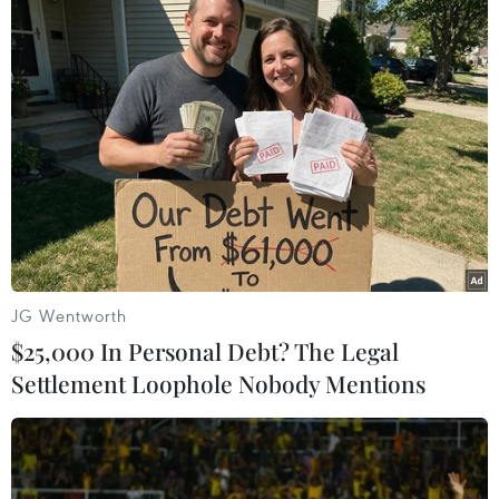
59 năm ASEAN: Lá cờ ASEAN lần đầu
tỏa sáng trên biểu tượng lịch sử của
Ấn Độ
08/08/2026 04:29
Thương mại Việt Nam-Australia
hướng tới những động lực tăng
trưởng mới
08/08/2026 03:29
JG Wentworth
$25,000 In Personal Debt? The Legal
Trung Quốc: E-Town Bắc Kinh
Settlement Loophole Nobody Mentions
hướng tới trở thành trung tâm AI
toàn cầu năm 2030
08/08/2026 02:11