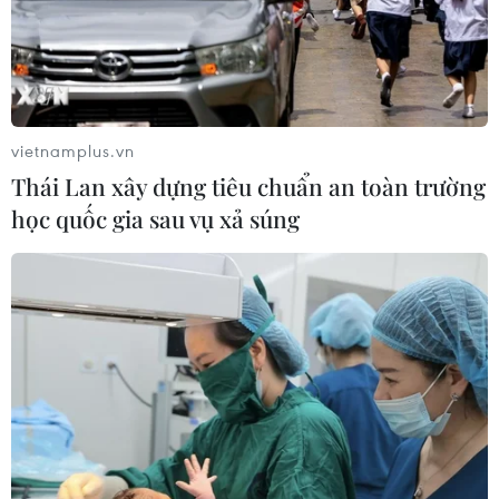
Campuchia hoàn tất tiêm ngừa COVID-19
ở thủ đô vào ngày 8/7
vietnamplus.vn
10/06/2021 02:00
Thái Lan xây dựng tiêu chuẩn an toàn trường
Theo chỉ đạo của Thủ tướng Hun Sen, sau khi hoàn tất
học quốc gia sau vụ xả súng
tiêm tại Phnom Penh cần đưa vaccine về các tỉnh khác
để giúp tất cả các công dân của Campuchia thoát khỏi
nguy cơ mắc COVID-19.