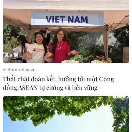
Castex đã được tiêm mũi vaccine ngừa COVID-19
AstraZeneca đầu tiên hôm 19/3 và có kết quả xét
nghiệm âm tính với virus SARS-CoV-2 tối 9/6.
vietnamplus.vn
Thắt chặt đoàn kết, hướng tới một Cộng
đồng ASEAN tự cường và bền vững
Mỹ có kế hoạch tặng 500 triệu liều vaccine