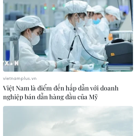
Panama cảnh báo ổ dịch hô hấp lạ
sau 6 ca tử vong liên tiếp
28/07/2026 01:50
Nắng nóng khốc liệt tại Mỹ và Hàn
Quốc đe dọa sức khỏe cộng đồng
27/07/2026 23:07
vietnamplus.vn
Việt Nam là điểm đến hấp dẫn với doanh
nghiệp bán dẫn hàng đầu của Mỹ
Số ca nhiễm virus Tây sông Nile gia
tăng khắp châu Âu
26/07/2026 09:18