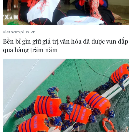
vietnamplus.vn
Bền bỉ gìn giữ giá trị văn hóa đã được vun đắp
qua hàng trăm năm
TIN CÙNG CHUYÊN MỤC
Cộng hòa Dân chủ Congo ghi nhận
hơn 300 trẻ em tử vong do Ebola
08/08/2026 15:21
Ớt nhập khẩu từ Mexico khiến hàng