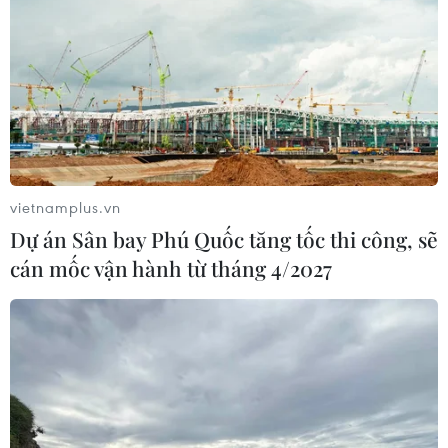
Số ca mắc sởi tại Mỹ lập đỉnh 30 năm
do tỷ lệ tiêm chủng giảm
24/07/2026 23:59
Mỹ điều tra một đợt bùng phát bệnh
tả do ký sinh trùng cyclospora
vietnamplus.vn
24/07/2026 05:44
Dự án Sân bay Phú Quốc tăng tốc thi công, sẽ
cán mốc vận hành từ tháng 4/2027
Mỹ thu hồi gần 1,6 triệu quả trứng do
nguy cơ nhiễm khuẩn Salmonella
24/07/2026 05:34
Venezuela ghi nhận 3 ca tử vong do