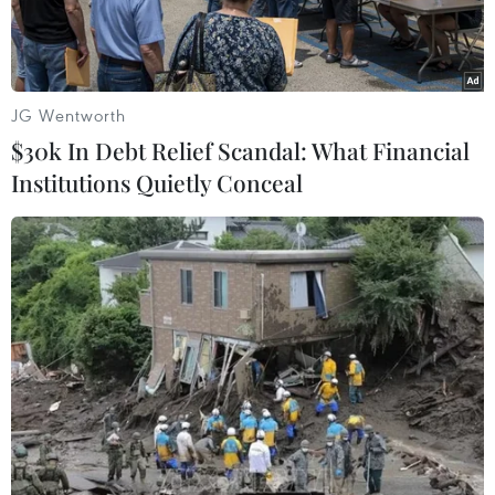
JG Wentworth
$30k In Debt Relief Scandal: What Financial
Institutions Quietly Conceal
Một điểm tiêm chủng vaccine ngừa COVID-19 tại Kobe, Nhật
Bản, ngày 25/5/2021. (Ảnh: Kyodo/TTXVN)
Các thành viên của Tổ chức Thương mại Thế
giới (WTO) ngày 9/6 đã nhất trí khởi động các
cuộc đàm phán chính thức về một kế hoạch
nhằm tăng cường cung ứng vaccine ngừa