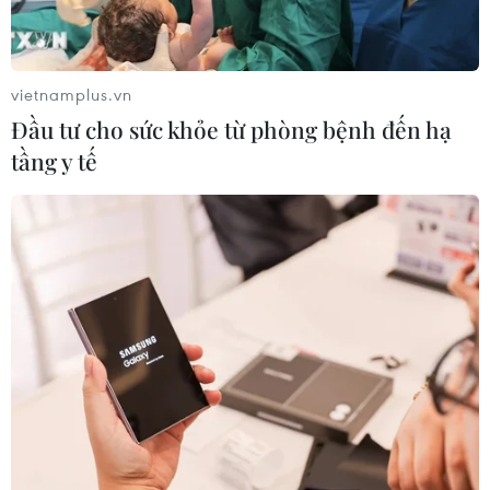
vietnamplus.vn
Đầu tư cho sức khỏe từ phòng bệnh đến hạ
tầng y tế
Dịch COVID-19 sáng 10/6: Thế giới ghi
nhận trên 175,1 triệu ca mắc
10/06/2021 02:17
Mỹ vẫn là quốc gia chịu ảnh hưởng nghiêm trọng nhất
với tổng số ca mắc là 34.264.001 ca, trong đó có
613.498 ca tử vong, tiếp đến là Ấn Độ và Brazil.