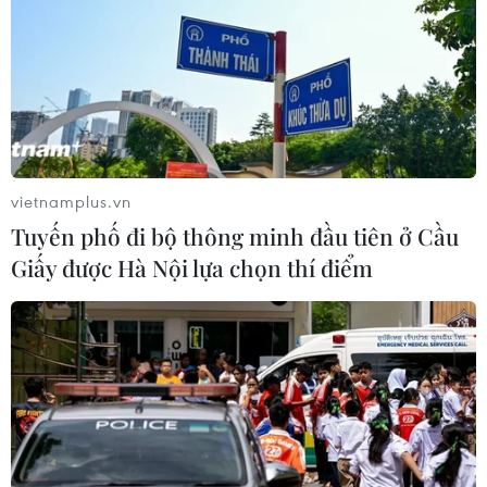
ngừa COVID-19 cho các nước
10/06/2021 00:39
Theo tờ Washington Post và New York Times, Tổng thống
Biden sẽ đưa ra thông báo chính thức về kế hoạch mua
500 triệu liều vaccine ngừa COVID-19 để phân phối cho
các nước trong hội nghị của Nhóm G7.
vietnamplus.vn
Tuyến phố đi bộ thông minh đầu tiên ở Cầu
Giấy được Hà Nội lựa chọn thí điểm