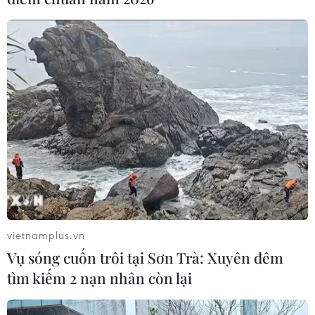
#AstraZeneca
#vaccine Pfizer
#Moderna
#sở hữu trí tuệ
#Johnson & Johnson
Ấn Độ
Brazil
Na Uy
Nam Phi
Nhật Bản
Séc
Theo dõi VietnamPlus
vietnamplus.vn
Vụ sóng cuốn trôi tại Sơn Trà: Xuyên đêm
tìm kiếm 2 nạn nhân còn lại