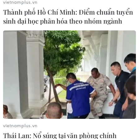
vietnamplus.vn
Thành phố Hồ Chí Minh: Điểm chuẩn tuyển
sinh đại học phân hóa theo nhóm ngành
#Top sự kiện Bộ Tài chính
#Gây sốt ngành tài chính
#Khoán kinh phí xe công
#Đòi cổ tức BIDV
#VietinBank
vietnamplus.vn
#Dừng thông quan BMW
#Vietlott
#Giải Jackpot
Thái Lan: Nổ súng tại văn phòng chính