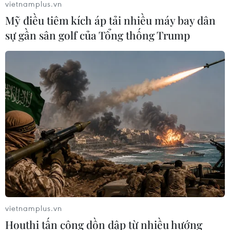
vietnamplus.vn
Mỹ điều tiêm kích áp tải nhiều máy bay dân
sự gần sân golf của Tổng thống Trump
Lãnh đạo SCIC nói gì về đợt chào bán cổ
phần Vinamilk tháng 12
30/11/2016 12:38
Với mức giá khởi điểm 144.000 đồng/cổ phiếu, ông Chi
cho rằng việc này đã được báo cáo nhiều cấp thẩm
quyền dựa trên căn cứ các phương pháp định giá khác
nhau đối với cổ phiếu VNM.
vietnamplus.vn
Houthi tấn công dồn dập từ nhiều hướng