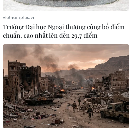
vietnamplus.vn
Trường Đại học Ngoại thương công bố điểm
chuẩn, cao nhất lên đến 29,7 điểm
TIN CÙNG CHUYÊN MỤC
Khơi thông dòng vốn, đổi mới
phương thức cho vay, nâng cao năng
lực hấp thụ vốn
10/08/2026 09:26
Ngân hàng Nhà nước chỉ đạo giảm
lãi, tiếp vốn cho doanh nghiệp nhỏ
và vừa