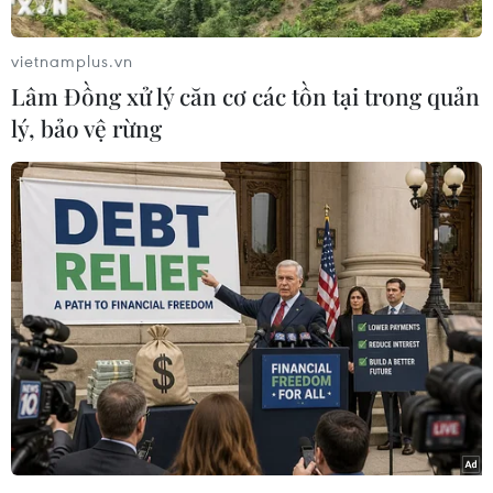
vietnamplus.vn
Lâm Đồng xử lý căn cơ các tồn tại trong quản
lý, bảo vệ rừng
Ảnh minh họa. (Nguồn: TTXVN)
Bộ Tài chính “đòi” cổ tức BIDV, Vietinbank
Một câu chuyện thú vị trong năm qua là hồi
tháng Năm, Bộ Tài chính đề nghị Ngân hàng
Nhà nước chỉ đạo người đại diện phần vốn Nhà
nước tại BIDV và Vietinbank biểu quyết chia cổ
tức năm tài chính 2015 bằng tiền mặt và nộp về