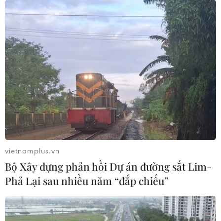
Bộ Tài chính đang rà soát trách nhiệm vụ
vênh thuế xăng, dầu
31/03/2016 09:43
Lãnh đạo ngành tài chính cho biết đang kiểm tra rà soát
trách nhiệm trong việc sơ hở chính sách thuế xăng, dầu
mà dư luận nêu lên thời gian gần đây.
vietnamplus.vn
Bộ Xây dựng phản hồi Dự án đường sắt Lim-
Phả Lại sau nhiều năm “đắp chiếu”