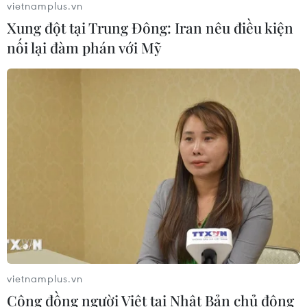
vietnamplus.vn
10/08/2026 09:26
Xung đột tại Trung Đông: Iran nêu điều kiện
nối lại đàm phán với Mỹ
Khơi thông dòng vốn, đổi mới
phương thức cho vay, nâng cao năng
lực hấp thụ vốn
10/08/2026 09:25
AUD có thể tiến gần mức cao nhất
trong 3 thập kỷ so với đồng yen
10/08/2026 07:00
Đồng USD dao động quanh mức đáy
2 tháng
vietnamplus.vn
10/08/2026 06:03
Cộng đồng người Việt tại Nhật Bản chủ động