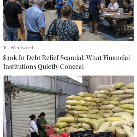
Đại diện Vietlott cho biết, công ty đã chính thức
cán mốc doanh thu 1.000 tỷ đồng vào ngày 4/12.
Tính tới nay, đã có 6 khách hàng trúng giải
Jackpot.
JG Wentworth
$30k In Debt Relief Scandal: What Financial
Institutions Quietly Conceal