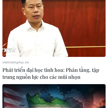
Masterise Homes đồng hành cùng
khách hàng trên toàn quốc với giải
pháp tài chính ưu việt
07/08/2026 08:39
Kho bạc Nhà nước: Thu ngân sách
đạt 1.896.176 tỷ đồng, bằng 74,96% dự
toán
vietnamplus.vn
07/08/2026 06:21
Phát triển đại học tinh hoa: Phân tầng, tập
trung nguồn lực cho các mũi nhọn
Thanh Hóa công khai danh sách gần
880 đơn vị chậm đóng bảo hiểm
07/08/2026 01:49