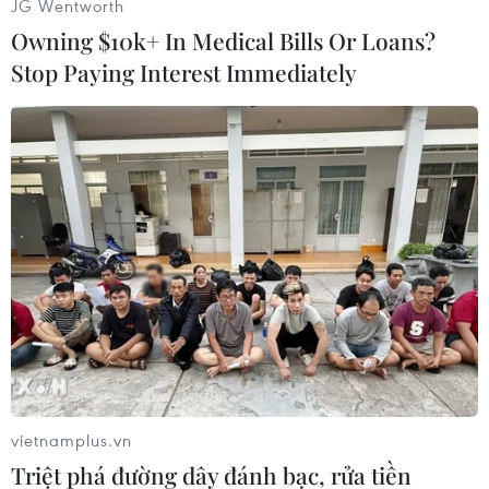
ngân sách.
JG Wentworth
Owning $10k+ In Medical Bills Or Loans?
Nhiều ý kiến thắc mắc, phải chăng vì năm 2016
Stop Paying Interest Immediately
thu ngân sách gặp khó nên cơ quan chức năng
phải “đòi” từ những ngân hàng trên nhưng đại
diện Bộ Tài chính sau đó đã phủ nhận ý kiến
này.
vietnamplus.vn
Triệt phá đường dây đánh bạc, rửa tiền