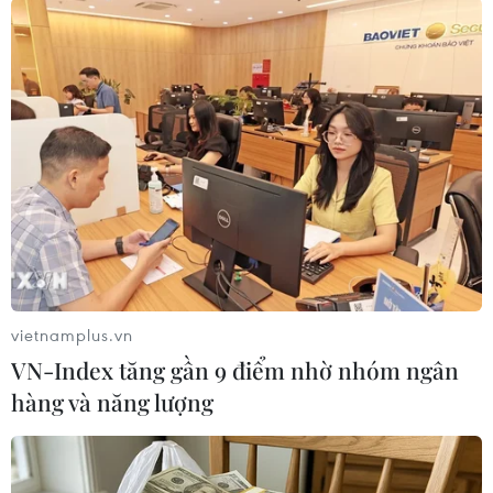
quân gia quyền của các biểu thuế (MFN và FTA).
vietnamplus.vn
VN-Index tăng gần 9 điểm nhờ nhóm ngân
hàng và năng lượng
Ảnh minh họa. (Nguồn: TTXVN)