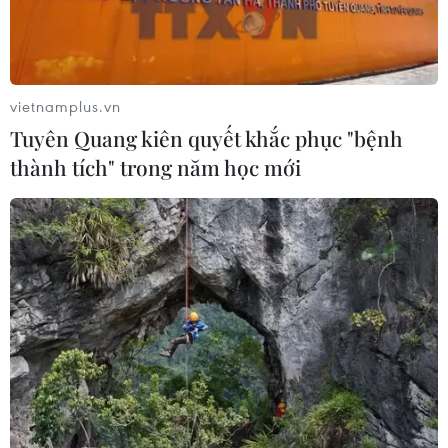
Đại diện Vietlott vừa cho biết đã xác định được người
chơi sở hữu chiếc vé trúng thưởng giải Jackpot trị giá
hơn 92 tỷ đồng đến từ Trà Vinh.
vietnamplus.vn
Tuyên Quang kiên quyết khắc phục "bệnh
thành tích" trong năm học mới
Công ty chuyên nhập xe BMW vào Việt