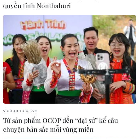
quyền tỉnh Nonthaburi
Theo dõi VietnamPlus
TIN LIÊN QUAN
vietnamplus.vn
Từ sản phẩm OCOP đến “đại sứ” kể câu
chuyện bản sắc mỗi vùng miền