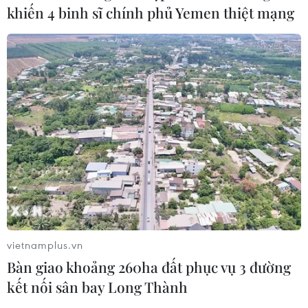
khiến 4 binh sĩ chính phủ Yemen thiệt mạng
Từ 5/12, người Hà Nội có thể mua vé giải
Jackpot tại 150 điểm bán
05/12/2016 03:37
Công ty Xổ số điện toán Việt Nam vừa chính thức vận
hành hệ thống kinh doanh xổ số tự chọn tại Hà Nội
sáng 5/12 nhân kỷ niệm 5 năm thành lập.
vietnamplus.vn
Bàn giao khoảng 260ha đất phục vụ 3 đường
kết nối sân bay Long Thành