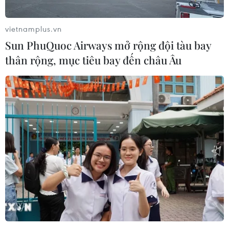
các hồ sơ, chứng từ, tài liệu của ôtô BMW.
vietnamplus.vn
Sun PhuQuoc Airways mở rộng đội tàu bay
thân rộng, mục tiêu bay đến châu Âu
Ảnh minh họa. (Nguồn: Việt Hùng/Vietnam+)
(Vietnam+)