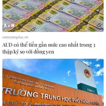
vietnamplus.vn
AUD có thể tiến gần mức cao nhất trong 3
thập kỷ so với đồng yen
Giải Jackpot Việt Nam 92 tỷ đồng sẽ được
trao cho khách ở Trà Vinh
17/10/2016 04:55