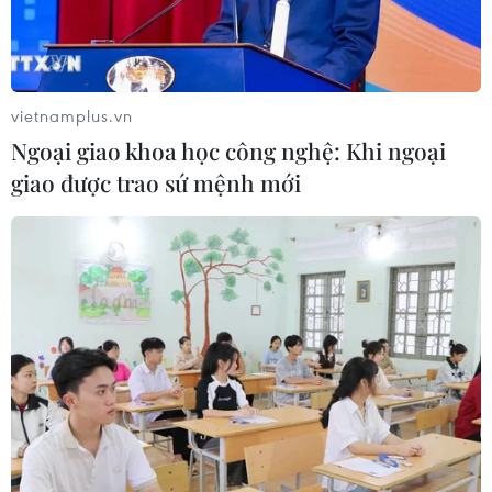
các nền kinh tế mới nổi và phát triển hàng đầu thế giới
sắp sửa nhóm họp thảo luận vấn đề việc làm và tăng
trưởng.
vietnamplus.vn
Ngoại giao khoa học công nghệ: Khi ngoại
giao được trao sứ mệnh mới
Cam kết về thúc đẩy tăng trưởng của G20