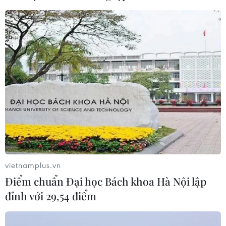
09/08/2026 13:13
Chứng khoán tuần tới: VN-Index có
vượt được vùng 1.800 điểm?
09/08/2026 10:42
Tổ chức tín dụng nước ngoài được
thanh toán quốc tế qua tài khoản ở
Việt Nam
vietnamplus.vn
09/08/2026 09:50
Điểm chuẩn Đại học Bách khoa Hà Nội lập
đỉnh với 29,54 điểm
Công suất lọc dầu thu hẹp, giá xăng
Mỹ đối mặt áp lực tăng