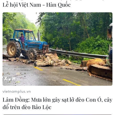
Lễ hội Việt Nam - Hàn Quốc
G20 khó với tới các mục tiêu tăng trưởng
đầy tham vọng
24/06/2014 11:15
Bộ trưởng Tài chính Australia nhận định các cuộc cải
cách đến giờ vẫn chưa "đủ đô" để giúp kinh tế toàn cầu
đạt được mục tiêu tăng trưởng.
vietnamplus.vn
Lâm Đồng: Mưa lớn gây sạt lở đèo Con Ó, cây
đổ trên đèo Bảo Lộc