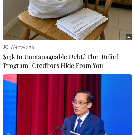
TIN LIÊN QUAN
JG Wentworth
$15k In Unmanageable Debt? The "Relief
Program" Creditors Hide From You
Nhóm G-20 thảo luận mục tiêu tăng
trưởng và tạo việc làm
20/09/2014 11:13
các bộ trưởng tài chính và ngân hàng trung ương Nhóm