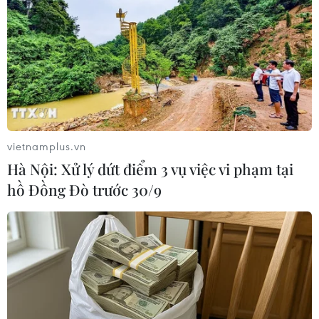
#G-20
#Tăng trưởng kinh tế toàn cầu
#OECD
#IMF
#Australia
#Hội nghị tài chính G-20
#Christine Lagarde
#Quỹ Tiền tệ Quốc tế
#Hạ tầng toàn cầu
Australia
vietnamplus.vn
Hà Nội: Xử lý dứt điểm 3 vụ việc vi phạm tại
hồ Đồng Đò trước 30/9
Theo dõi VietnamPlus