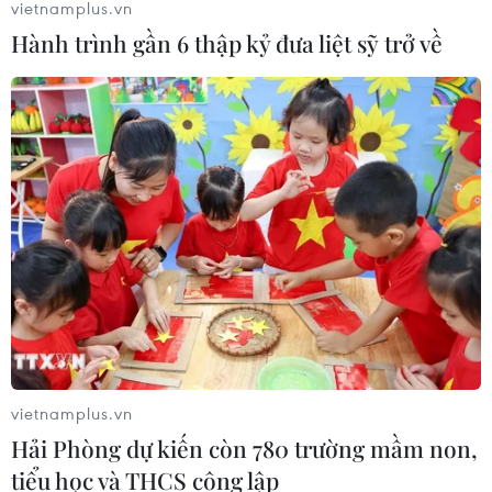
vietnamplus.vn
Hành trình gần 6 thập kỷ đưa liệt sỹ trở về
TIN CÙNG CHUYÊN MỤC
Tập trung nguồn lực đưa Dự án
Nhiệt điện Long Phú 1 về đích
09/08/2026 13:46
vietnamplus.vn
Hải Phòng dự kiến còn 780 trường mầm non,
Ấn Độ dự kiến chi 8,8 tỷ USD cho
tiểu học và THCS công lập
hoạt động thăm dò dầu khí biển sâu