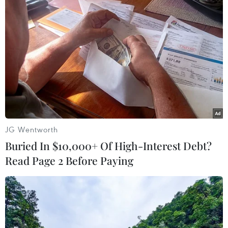
tài chính G-20 đã thành công với sự nhất trí của
tất cả các nước thành viên trong các mục tiêu
cải thiện tăng trưởng, đề xuất sáng kiến hạ tầng
toàn cầu, cải cách khu vực tài chính và hội nhập
thuế./.
(TTXVN/Vietnam+)
JG Wentworth
Buried In $10,000+ Of High-Interest Debt?
Read Page 2 Before Paying