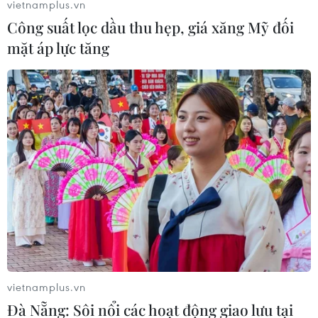
vietnamplus.vn
Công suất lọc dầu thu hẹp, giá xăng Mỹ đối
mặt áp lực tăng
Hội nghị B20 - Sự kiện chuẩn bị cho Hội
nghị thượng đỉnh G20
18/07/2014 07:40
Hội nghị các nhà lãnh đạo doanh nghiệp toàn cầu khai
mạc ngày 17/7 tại Sydney và là sự chuẩn bị cho Hội
nghị thượng đỉnh Nhóm các nền kinh tế phát triển và
mới nổi hàng đầu thế giới sắp tới.
vietnamplus.vn
Đà Nẵng: Sôi nổi các hoạt động giao lưu tại