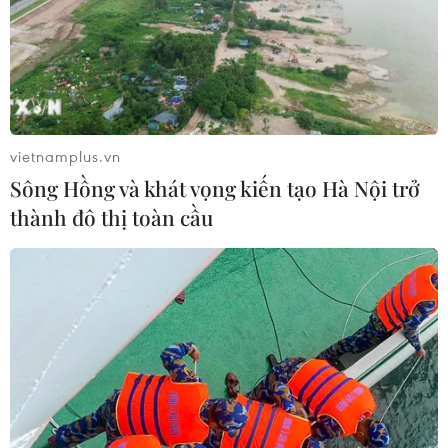
vietnamplus.vn
Sông Hồng và khát vọng kiến tạo Hà Nội trở
thành đô thị toàn cầu
TIN CÙNG CHUYÊN MỤC
Sáp nhập Trường Đại học Văn hóa,
Thể thao và Du lịch Thanh Hóa vào
Trường Đại học Hồng Đức
08/08/2026 06:36
Hà Nội sắp xếp trường học - cuộc
chuyển đổi về tư duy quản trị giáo