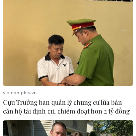
phí sách giáo khoa cho
học sinh trong năm học
2026-2027
Việc miễn phí sách giáo khoa là bước đi đột phá
của tỉnh Quảng Ninh nhằm giảm bớt gánh nặng
tài chính cho người dân, đảm bảo an sinh xã hội,
hướng tới mục tiêu mọi học sinh đều được tiếp
cận giáo dục.
(Vietnam+)
vietnamplus.vn
Cựu Trưởng ban quản lý chung cư lừa bán
căn hộ tái định cư, chiếm đoạt hơn 2 tỷ đồng