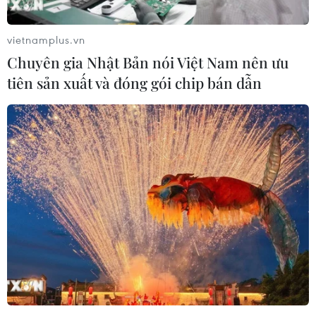
vietnamplus.vn
Chuyên gia Nhật Bản nói Việt Nam nên ưu
tiên sản xuất và đóng gói chip bán dẫn
NXB Giáo dục Việt Nam đảm bảo cung
ứng sách giáo khoa cho năm học mới
25/06/2026 06:54
Không chỉ nỗ lực đảm bảo cung ứng sách giáo khoa
cho năm học mới, NXB Giáo dục Việt Nam còn thực
hiện cam kết nâng cao chất lượng sách, tiết giảm chi
phí sản xuất, lưu thông để tiếp tục giảm giá sách.