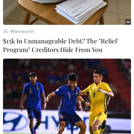
JG Wentworth
$15k In Unmanageable Debt? The "Relief
Program" Creditors Hide From You
Từ năm học 2026, cả nước thống nhất dùng chung một bộ sách
giáo khoa, đó là bộ Kết nối tri thức với cuộc sống của Nhà xuất
bản Giáo dục Việt Nam. (Ảnh: PV/Vietnam+)
Theo thông tin từ Bộ Giáo dục và Đào tạo, năm