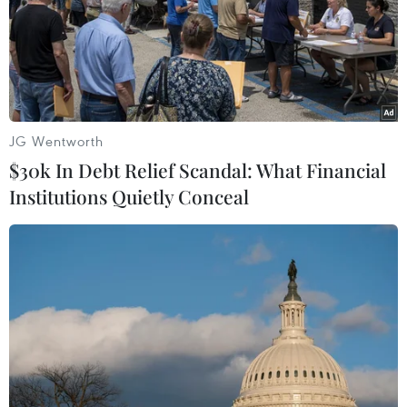
giáo khoa từ năm học 2029-2030
04/07/2026 12:39
Học sinh toàn quốc được miễn phí sách giáo khoa từ
năm học 2029-2030 theo hình thức mượn-trả để tái sử
dụng nhiều lần, theo Nghị định số 271/2026/NĐ-CP.
JG Wentworth
$30k In Debt Relief Scandal: What Financial
Institutions Quietly Conceal