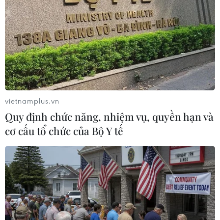
TIN LIÊN QUAN
vietnamplus.vn
Quy định chức năng, nhiệm vụ, quyền hạn và
cơ cấu tổ chức của Bộ Y tế
Học sinh toàn quốc được miễn phí sách