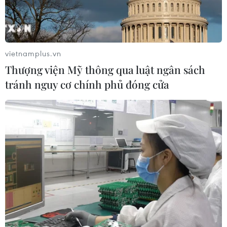
Giáo viên cả nước gấp rút tập
huấn, sẵn sàng triển khai bộ sách giáo
vietnamplus.vn
khoa thống nhất
Thượng viện Mỹ thông qua luật ngân sách
30/06/2026 03:00
tránh nguy cơ chính phủ đóng cửa
Từ năm học 2026-2027, cả nước dùng thống nhất một
bộ SGK. Hàng nghìn giáo viên đang được tập huấn trên
toàn quốc để cập nhật nội dung, phương pháp giảng
dạy, sẵn sàng cho năm học mới.