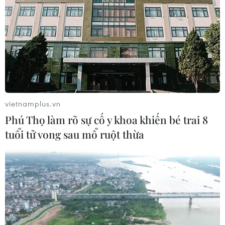
vietnamplus.vn
Phú Thọ làm rõ sự cố y khoa khiến bé trai 8
tuổi tử vong sau mổ ruột thừa