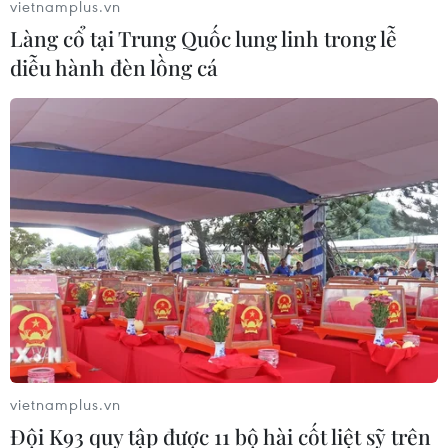
vietnamplus.vn
Làng cổ tại Trung Quốc lung linh trong lễ
diễu hành đèn lồng cá
vietnamplus.vn
Đội K93 quy tập được 11 bộ hài cốt liệt sỹ trên