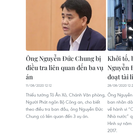
Ông Nguyễn Đức Chung bị
Khởi tố,
điều tra liên quan đến ba vụ
Nguyễn 
án
đoạt tài 
11/08/2020 12:12
28/08/2020 12:
Thiếu tướng Tô Ân Xô, Chánh Văn phòng,
Ông Nguyễn 
Người Phát ngôn Bộ Công an, cho biết
ban nhân dân
theo điều tra ban đầu, ông Nguyễn Đức
về hành vi “C
Chung có liên quan đến 3 vụ án.
Nhà nước” qu
Hình sự năm 
2017.