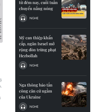
từ đêm nay, cuối tuần
chuyển nắng nóng
NGHE
Mỹ can thiệp khẩn
cấp, ngăn Israel mở
rộng đòn trừng phạt
Hezbollah
NGHE
ộ
Nga thông báo tấn
n,
công căn cứ ngầm
của Ukraine
i
NGHE