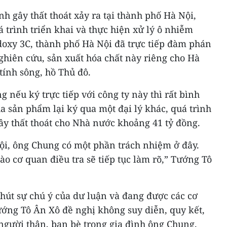
h gây thất thoát xảy ra tại thành phố Hà Nội,
 trình triển khai và thực hiện xử lý ô nhiễm
xy 3C, thành phố Hà Nội đã trực tiếp đàm phán
nghiên cứu, sản xuất hóa chất này riêng cho Hà
tính sông, hồ Thủ đô.
 nếu ký trực tiếp với công ty này thì rất bình
 sản phẩm lại ký qua một đại lý khác, quá trình
gây thất thoát cho Nhà nước khoảng 41 tỷ đồng.
 Nội, ông Chung có một phần trách nhiệm ở đây.
 cơ quan điều tra sẽ tiếp tục làm rõ,” Tướng Tô
hút sự chú ý của dư luận và đang được các cơ
ướng Tô Ân Xô đề nghị không suy diễn, quy kết,
ười thân, bạn bè trong gia đình ông Chung.