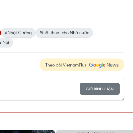
#Nhật Cường
#thất thoát cho Nhà nước
à Nội
Theo dõi VietnamPlus
GỬI BÌNH LUẬN