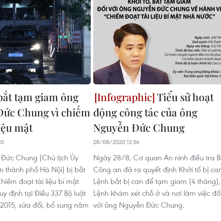
 bắt tạm giam ông
Tiểu sử hoạt
Đức Chung vì chiếm
động công tác của ông
liệu mật
Nguyễn Đức Chung
20
28/08/2020 13:56
Đức Chung (Chủ tịch Ủy
Ngày 28/8, Cơ quan An ninh điều tra B
 thành phố Hà Nội) bị bắt
Công an đã ra quyết định Khởi tố bị ca
hiếm đoạt tài liệu bí mật
Lệnh bắt bị can để tạm giam (4 tháng),
y định tại Điều 337 Bộ luật
Lệnh khám xét chỗ ở và nơi làm việc đố
2015, sửa đổi, bổ sung năm
với ông Nguyễn Đức Chung.