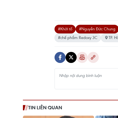
#Khởi tố
#Nguyễn Đức Chung
#chế phẩm Redoxy 3C
TP. H
TIN LIÊN QUAN