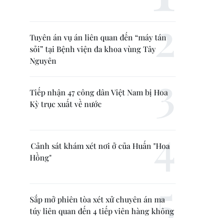
Tuyên án vụ án liên quan đến “máy tán
sỏi” tại Bệnh viện đa khoa vùng Tây
Nguyên
Tiếp nhận 47 công dân Việt Nam bị Hoa
Kỳ trục xuất về nước
Cảnh sát khám xét nơi ở của Huấn "Hoa
Hồng"
Sắp mở phiên tòa xét xử chuyên án ma
túy liên quan đến 4 tiếp viên hàng không