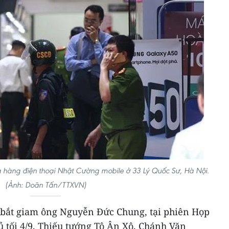
ửa hàng điện thoại Nhật Cường mobile ở 33 Lý Quốc Sư, Hà Nội.
(Ảnh: Doãn Tấn/TTXVN)
, bắt giam ông Nguyễn Đức Chung, tại phiên Họp
 tối 4/9, Thiếu tướng Tô Ân Xô, Chánh Văn