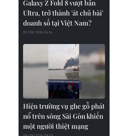
Galaxy Z Fold 8 vượt bản
Ultra, trở thành 'át chủ bài'
doanh số tại Việt Nam?
09/08/2026 04:14
Hiện trường vụ ghe gỗ phát
nổ trên sông Sài Gòn khiến
một người thiệt mạng
08/08/2026 09:03