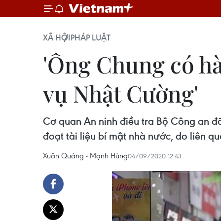
XÃ HỘI
PHÁP LUẬT
'Ông Chung có hàn
vụ Nhật Cường'
Cơ quan An ninh điều tra Bộ Công an đã
đoạt tài liệu bí mật nhà nước, do liên q
Xuân Quảng - Mạnh Hùng
04/09/2020 12:43