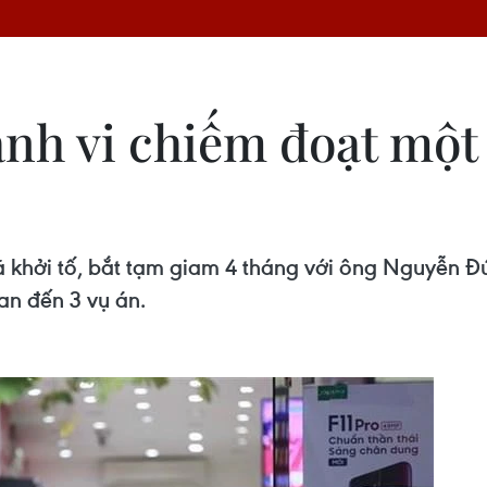
h vi chiếm đoạt một s
 khởi tố, bắt tạm giam 4 tháng với ông Nguyễn Đ
uan đến 3 vụ án.