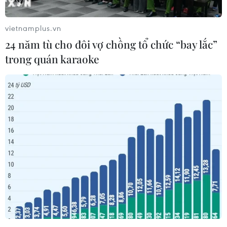
và làm giả con dấu để làm giả văn bằng, chứng
chỉ trên quy mô toàn quốc.
vietnamplus.vn
Theo tài liệu của cơ quan điều tra, thời gian
24 năm tù cho đôi vợ chồng tổ chức “bay lắc”
qua, xuất phát từ yêu cầu thực tế về các loại văn
trong quán karaoke
bằng, chứng chỉ như ngoại ngữ, tin học, giấy
phép lái xe, các loại bằng đại học, thạc sỹ, bác
sỹ, dược sỹ... một số đối tượng đã thực hiện hành
vi làm giả các loại văn bằng, chứng chỉ để bán
kiếm lời.
Trước tình hình trên, Giám đốc Công an tỉnh đã
chỉ đạo các lực lượng nghiệp vụ đi sâu nắm tình
hình để chủ động phát hiện, lập án đấu tranh
với loại tội phạm này.
Quá trình điều tra, lực lượng chức năng phát
hiện Lê Thị Liên, Đỗ Thị Giang và Hoàng Thị