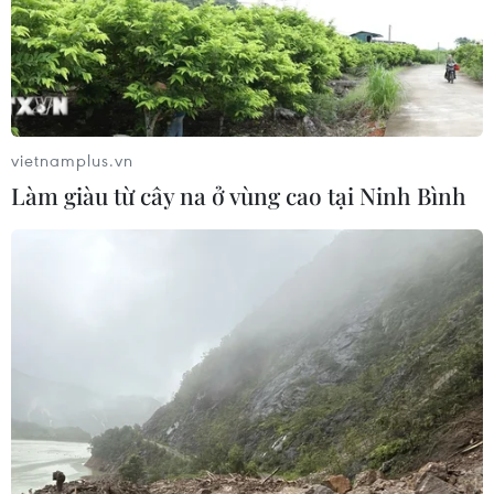
05/08/2026 04:57
Đình chỉ chức vụ một hiệu trưởng do
liên quan đường dây cá độ bóng đá
05/08/2026 03:25
vietnamplus.vn
Làm giàu từ cây na ở vùng cao tại Ninh Bình
Cảnh báo lừa đảo mùa tựu trường:
Cẩn trọng với thủ đoạn giả danh, đặt
cọc
04/08/2026 14:55
Khởi tố vụ buôn bán hàng giả mạo
nhãn hiệu nổi tiếng tại Đắk Lắk
04/08/2026 14:34