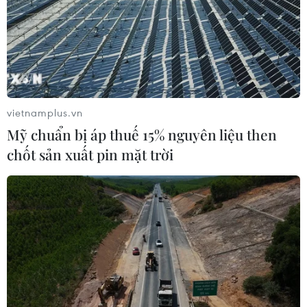
vietnamplus.vn
Mỹ chuẩn bị áp thuế 15% nguyên liệu then
chốt sản xuất pin mặt trời