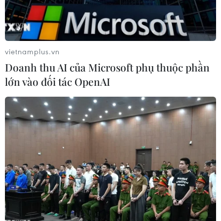
vietnamplus.vn
Doanh thu AI của Microsoft phụ thuộc phần
lớn vào đối tác OpenAI
Các đối tượng Đặng Duy Minh, Nguyễn Ngọc Huyên và Đặng
Văn Sáng (từ trai sang phải) cùng các tang vật vụ án. (Ảnh:
TTXVN phát)
Thông tin từ Công an tỉnh Thanh Hóa cho biết
đã phá thành công chuyên án G820, bắt giữ 15
đối tượng có hành vi lừa đảo chiếm đoạt tài sản