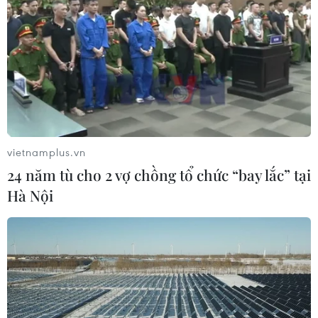
vietnamplus.vn
24 năm tù cho 2 vợ chồng tổ chức “bay lắc” tại
Hà Nội