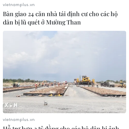
vietnamplus.vn
Bàn giao 24 căn nhà tái định cư cho các hộ
dân bị lũ quét ở Mường Than
vietnamplus.vn
TIN CÙNG CHUYÊN MỤC
Hỗ trợ hơn 2 tỷ đồng cho các hộ dân bị ảnh