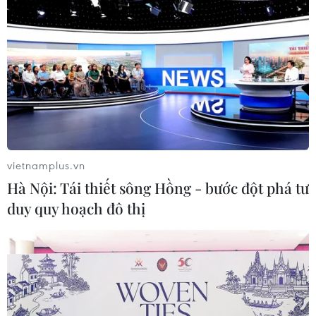
vietnamplus.vn
#làm giả văn bằng
#chứng chỉ giả
#con dấu giả
Hà Nội: Tái thiết sông Hồng - bước đột phá tư
#lừa đảo chiếm đoạt tài sản
Thanh Hóa
duy quy hoạch đô thị
Theo dõi VietnamPlus