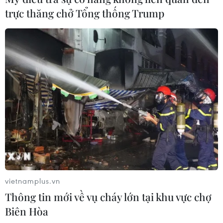
đoạn làm giả con dấu, tài liệu hết sức tinh vi.
trực thăng chở Tổng thống Trump
vietnamplus.vn
Bộ Công an triệt phá một đường dây sản
Thông tin mới về vụ cháy lớn tại khu vực chợ
xuất giấy tờ giả quy mô lớn
Biên Hòa
26/08/2020 05:04