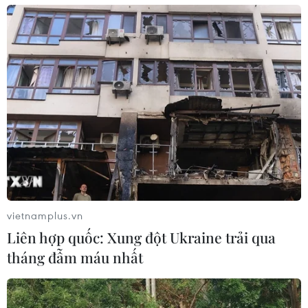
Lực lượng chức năng khám xét 7 địa điểm tại TP.HCM,
Đồng Nai, bắt quả tang các đối tượng chuyên làm giả
hồ sơ, giấy tờ, tài liệu, biển số xe các loại.
vietnamplus.vn
Liên hợp quốc: Xung đột Ukraine trải qua
tháng đẫm máu nhất