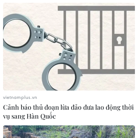
Làm rõ toàn bộ chuỗi hành vi
gây rối trật tự công cộng của Khánh
Sky
04/08/2026 04:15
Tuyên Quang: Xử phạt đối tượng
phát ngôn xúc phạm, kỳ thị dân tộc
trên Facebook
03/08/2026 13:45
vietnamplus.vn
Xem thêm
Cảnh báo thủ đoạn lừa đảo đưa lao động thời
vụ sang Hàn Quốc