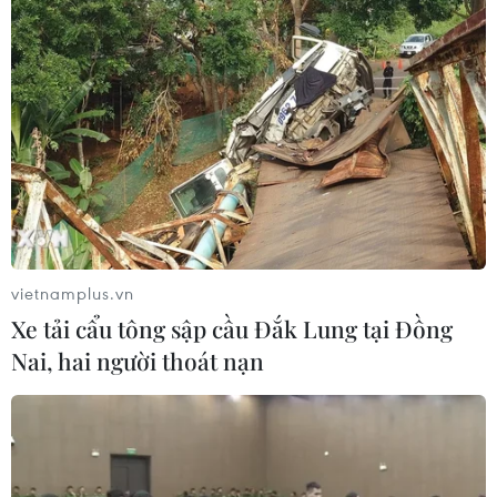
Đồng Nai: Phát hiện và bắt giữ một số đối
tượng làm giấy tờ giả
26/08/2020 08:57
Làm việc với cơ quan công an, bước đầu, 2 đối tượng
khai nhận thực hiện hành vi này từ đầu năm 2020 đến
nay, các đối tượng đã bán nhiều bằng cấp, biển số xe
giả đến nhiều tỉnh thành trên cả nước.
vietnamplus.vn
Xe tải cẩu tông sập cầu Đắk Lung tại Đồng
Nai, hai người thoát nạn