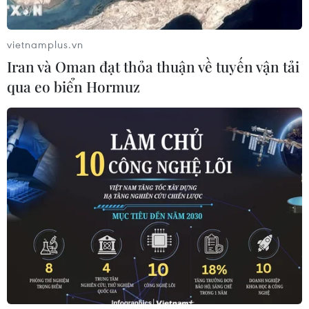
vietnamplus.vn
Iran và Oman đạt thỏa thuận về tuyến vận tải
qua eo biển Hormuz
Đồng Nai: Phát hiện một bác sỹ sử dụng
bằng giả để hành nghề
19/06/2020 12:05
Tuy nhiên, qua xác minh nhiều lần tại Trường Đại học Y
dược Thành phố Hồ Chí Minh, bằng tốt nghiệp trước đó
của bà Trần Xuân Ngọc không có trong hồ sơ của nhà
trường.