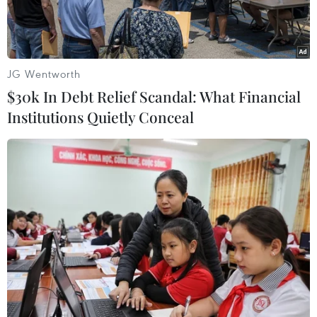
JG Wentworth
$30k In Debt Relief Scandal: What Financial
Institutions Quietly Conceal
Ảnh minh họa. (Nguồn: 123rf.com)
Ngày 9/12, Phòng An ninh tài chính, tiền tệ, đầu
tư (PA84, Công an thành phố Hà Nội) thông tin
chính thức vụ triệt phá đường dây mua bán trái
phép hóa đơn giá trị gia tăng hơn 1.000 tỷ đồng,