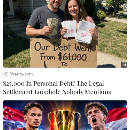
Theo dõi VietnamPlus
JG Wentworth
TIN LIÊN QUAN
$25,000 In Personal Debt? The Legal
Settlement Loophole Nobody Mentions