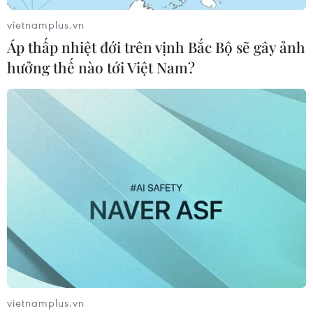
15/09/2016 04:11
vietnamplus.vn
Công an thành phố Hà Nội đã ra quyết định khởi tố
Áp thấp nhiệt đới trên vịnh Bắc Bộ sẽ gây ảnh
thêm 5 bị can trong đường dây phạm tội “in, phát hành,
mua bán trái phép hóa đơn, chứng từ thu nộp ngân
hưởng thế nào tới Việt Nam?
sách Nhà nước."
vietnamplus.vn