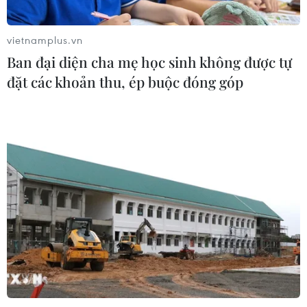
nhãn hiệu nổi tiếng tại Đắk Lắk
04/08/2026 14:34
vietnamplus.vn
Ban đại diện cha mẹ học sinh không được tự
đặt các khoản thu, ép buộc đóng góp
Ba tỉnh biên giới đề xuất giải pháp
tăng hiệu quả chống buôn lậu thuốc
lá
04/08/2026 14:20
Xem thêm
CƠ QUAN CHỦ QUẢN: THÔNG TẤN XÃ VIỆT NAM