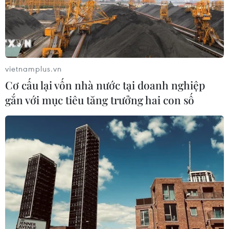
vietnamplus.vn
Cơ cấu lại vốn nhà nước tại doanh nghiệp
gắn với mục tiêu tăng trưởng hai con số
Triệt phá đường dây mua bán hóa đơn
GTGT thu lời hơn 5 tỷ đồng
09/09/2016 11:09
Nhận thấy nhiều khách hàng có nhu cầu mua hóa đơn
GTGT, Nhàn và Hương đã bỏ kinh doanh nhà hàng,
chuyển sang mua bán hóa đơn GTGT khống và thu