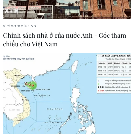
được số tiền lên đến trên 5 tỷ đồng.
vietnamplus.vn
Chính sách nhà ở của nước Anh - Góc tham
chiếu cho Việt Nam
Khởi tố thêm 5 đối tượng trong đường dây
mua bán hóa đơn GTGT