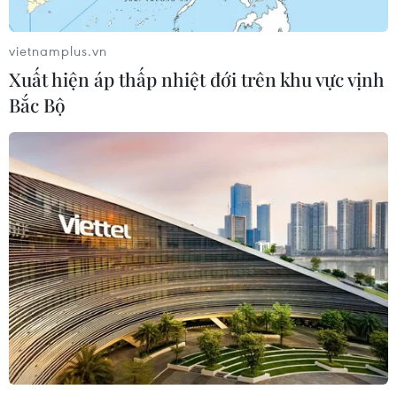
vietnamplus.vn
Xuất hiện áp thấp nhiệt đới trên khu vực vịnh
Bắc Bộ
TIN CÙNG CHUYÊN MỤC
Liên hợp quốc kêu gọi chấm dứt tấn
công dân thường trong xung đột
Nga-Ukraine
07/08/2026 04:29
Chính sách nhà ở của nước Anh -
Góc tham chiếu cho Việt Nam
07/08/2026 04:08