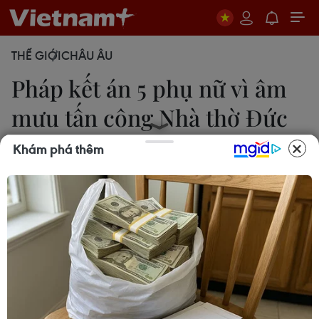
THẾ GIỚI
CHÂU ÂU
Pháp kết án 5 phụ nữ vì âm
mưu tấn công Nhà thờ Đức
Bà
Khám phá thêm
15/10/2019 03:22
Ngày 14/10, một tòa án Pháp đã kết án 5 thành
viên một nhóm cực đoan gồm toàn nữ giới với các
mức án từ 5 đến 30 năm tù giam vì âm mưu đánh
bom bên ngoài Nhà thờ Đức Bà ở thủ đô Paris.