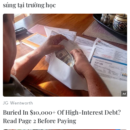
súng tại trường học
#Nhóm cực đoan
#Âm mưu đánh bom
#Nhà thờ Đức Bà
#Thủ đô Paris
#Thuốc lá
Pháp
JG Wentworth
Buried In $10,000+ Of High-Interest Debt?
Read Page 2 Before Paying
Theo dõi VietnamPlus