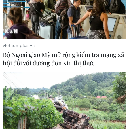
Nhiều chuyến bay tại Đức chuyển
hướng do vật thể bay gần đường
băng
05/08/2026 10:54
vietnamplus.vn
Bộ Ngoại giao Mỹ mở rộng kiểm tra mạng xã
Dự luật trừng phạt Nga của
hội đối với đương đơn xin thị thực
Mỹ có thể khiến châu Âu chịu tác
động ngược
05/08/2026 04:58
EU tuyên bố vượt qua “phép thử” an
ninh biên giới sau khủng hoảng
Ceuta
05/08/2026 00:37