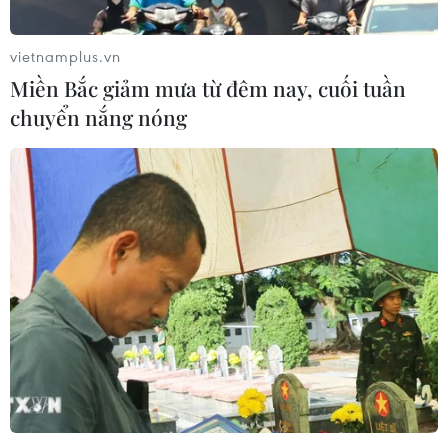
một vụ phạm tội có chủ ý, đồng thời cho biết vụ hỏa
hoạn tại Nhà thờ Đức Bà Paris có thể do tóp thuốc lá
vietnamplus.vn
còn cháy hoặc chập điện.
Miền Bắc giảm mưa từ đêm nay, cuối tuần
chuyển nắng nóng
Pháp: Giới chức cảnh báo nguy cơ Nhà thờ