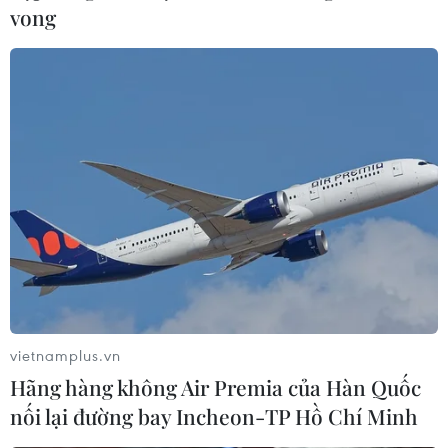
vong
Nối lại công tác đảm bảo an toàn cho cấu
trúc nhà thờ Đức Bà Paris
19/08/2019 23:04
Người đứng đầu chính quyền khu vực Paris Michel
Cadot đã cho phép nối lại công tác đảm bảo an toàn
cho Nhà thờ Đức Bà Paris, cho rằng việc khử chì sẽ giúp
người lao động được an toàn.
vietnamplus.vn
Hãng hàng không Air Premia của Hàn Quốc
nối lại đường bay Incheon-TP Hồ Chí Minh