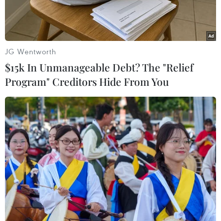
JG Wentworth
$15k In Unmanageable Debt? The "Relief
Program" Creditors Hide From You
Ảnh chỉ có tính minh họa. (Nguồn: France 24)
Ngày 14/10, một tòa án Pháp đã kết án 5 thành
viên một nhóm cực đoan gồm toàn nữ giới với
các mức án từ 5 đến 30 năm tù giam vì âm mưu
đánh bom bên ngoài Nhà thờ Đức Bà ở thủ đô
Paris.
Đây là vụ xét xử đầu tiên với một nhóm cực