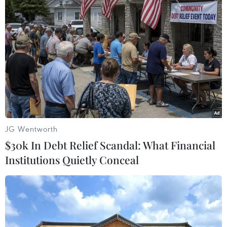
Vụ cháy Nhà thờ Đức Bà Paris: Lấp lánh
tình đoàn kết từ những tro tàn
17/04/2019 12:23
Từ các nơi, mọi tầng lớp người dân đều ủng hộ tiền, vật
liệu với tâm huyết phục dựng lại biểu tượng lịch sử của
nước Pháp, từ các nhà tỷ phú ủng hộ hàng trăm triệu
euro cho đến những người bình dân.
JG Wentworth
$30k In Debt Relief Scandal: What Financial
Institutions Quietly Conceal