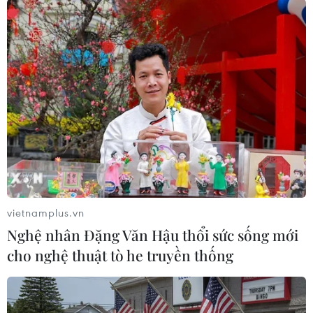
TIN LIÊN QUAN
vietnamplus.vn
Nghệ nhân Đặng Văn Hậu thổi sức sống mới
cho nghệ thuật tò he truyền thống