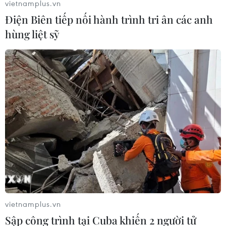
vietnamplus.vn
Đức Bà Paris bị sập
Điện Biên tiếp nối hành trình tri ân các anh
14/08/2019 13:29
hùng liệt sỹ
Bộ Văn hóa Pháp khẳng định cần phải có biện pháp
cấp bách nhằm đảm bảo an toàn cho phần cấu trúc
còn lại của Nhà Thờ Đức Bà Paris, vốn đang trong quá
trình xử lý ô nhiễm chì.
vietnamplus.vn
Sập công trình tại Cuba khiến 2 người tử