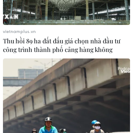
vietnamplus.vn
Thu hồi 89 ha đất đấu giá chọn nhà đầu tư
công trình thành phố cảng hàng không
Cơ quan công tố Paris đưa ra nguyên
nhân gây cháy Nhà thờ Đức Bà
26/06/2019 23:34
Cơ quan công tố Paris ngày 26/6 đã loại bỏ khả năng