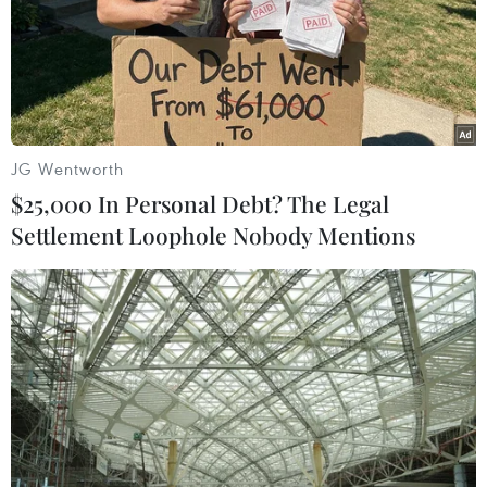
JG Wentworth
$25,000 In Personal Debt? The Legal
Settlement Loophole Nobody Mentions
Hé lộ nguyên nhân gây ra vụ hỏa hoạn Nhà
thờ Đức Bà Paris
25/04/2019 00:50
Hệ thống chuông điện được lắp đặt theo yêu cầu của
giới tu sỹ và không tuân theo tiêu chuẩn an toàn đã đổ
chuông vào lúc 1 giờ 4 phút ngày 15/4, 16 phút trước khi
xảy ra vụ cháy thảm khốc.