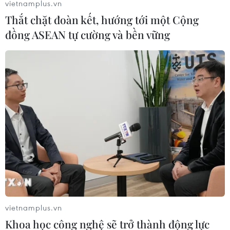
vietnamplus.vn
trong các trại giam và 51 đối tượng sẽ bị bắt giữ trong
Thắt chặt đoàn kết, hướng tới một Cộng
những giờ tới.
đồng ASEAN tự cường và bền vững
vietnamplus.vn
Vụ tấn công bằng dao tại Pháp: Nga, Italy
Khoa học công nghệ sẽ trở thành động lực