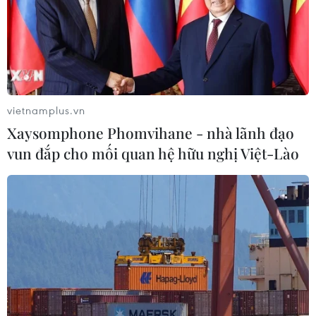
vietnamplus.vn
Xaysomphone Phomvihane - nhà lãnh đạo
vun đắp cho mối quan hệ hữu nghị Việt-Lào