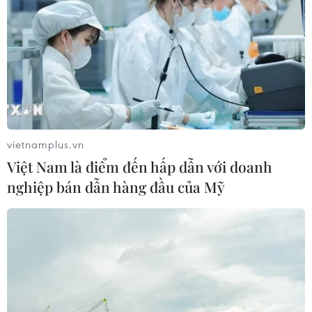
Sri Lanka tăng cường ngăn chặn
trang web cá cược trực tuyến
07/08/2026 11:39
Indonesia nỗ lực khống chế cháy
rừng tại Vườn Quốc gia Núi Bromo
vietnamplus.vn
07/08/2026 10:56
Việt Nam là điểm đến hấp dẫn với doanh
nghiệp bán dẫn hàng đầu của Mỹ
Sri Lanka triển khai quân đội sau làn
sóng vượt ngục bất thành
07/08/2026 10:35
Thụy Sĩ khó đạt mục tiêu giảm phát