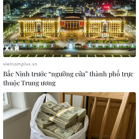
Pháp: Tấn công bằng dao gần tòa soạn báo
Charlie Hebdo
25/09/2020 11:14
Hãng tin AFP dẫn một nguồn tin cơ quan điều tra Pháp
cho biết đã có ít nhất 4 người bị thương trong một vụ
tấn công bằng dao xảy ra gần văn phòng cũ của báo
Charlie Hebdo ở thủ đô Paris ngày 25/9.
vietnamplus.vn
Bắc Ninh trước “ngưỡng cửa” thành phố trực
thuộc Trung ương