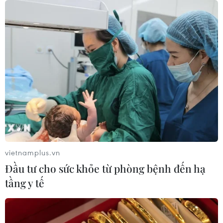
Đà Nẵng: Sóng cuốn 4 người tại Mũi
Nghê, 3 người mất tích
08/08/2026 06:02
Vượt lên di chứng chất độc da cam,
chàng trai Đồng Tháp tự tin làm chủ
cuộc đời
08/08/2026 06:00
vietnamplus.vn
Đầu tư cho sức khỏe từ phòng bệnh đến hạ
Dắt chó đi dạo không đúng quy
tầng y tế
định, bị phạt đến 2 triệu đồng?
08/08/2026 04:16