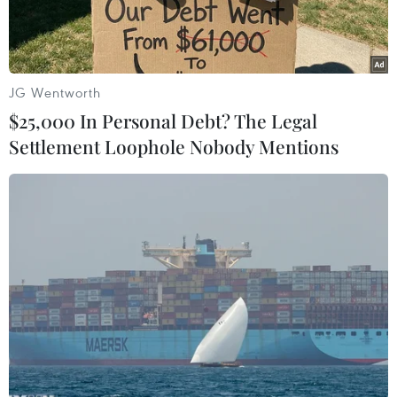
JG Wentworth
$25,000 In Personal Debt? The Legal
Settlement Loophole Nobody Mentions
Lực lượng đặc nhiệm Pháp điều tra tại hiện trường vụ tấn công
bằng dao ở nhà thờ thành phố Nice, miền Nam Pháp. (Ảnh:
AFP/TTXVN)
Ngày 29/10, Thủ tướng Pháp Jean Castex cho
biết nước này đã nâng cấp cảnh báo về an ninh
lên mức cao nhất trên toàn quốc sau khi xảy ra