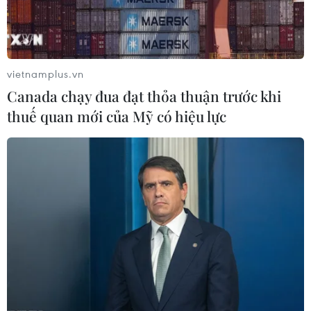
vietnamplus.vn
Canada chạy đua đạt thỏa thuận trước khi
thuế quan mới của Mỹ có hiệu lực
TIN CÙNG CHUYÊN MỤC
Nhật Bản: Sạt lở đất khiến gần 400