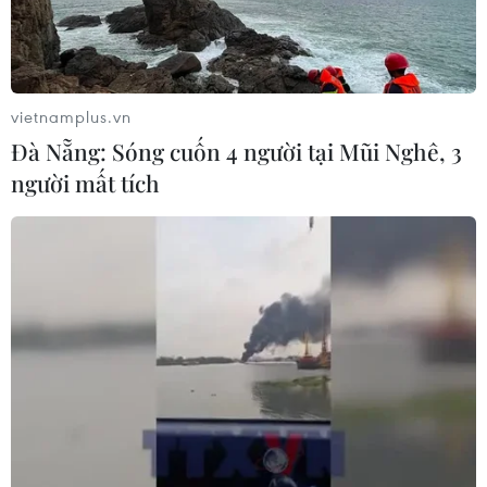
vụ xả súng tại trường học
07/08/2026 06:37
vietnamplus.vn
Thái Lan: Xả súng gây thương vong
Đà Nẵng: Sóng cuốn 4 người tại Mũi Nghê, 3
tại trường học ở Nonthaburi
người mất tích
07/08/2026 05:12
Nghệ nhân Đặng Văn Hậu
thổi sức sống mới cho nghệ thuật tò
he truyền thống
07/08/2026 03:19
Sập công trình tại Cuba khiến 2
người tử vong