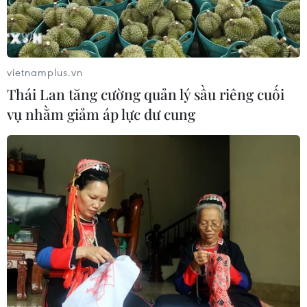
vietnamplus.vn
Thái Lan tăng cường quản lý sầu riêng cuối
vụ nhằm giảm áp lực dư cung
Pháp: Nguy cơ cực đoan hóa trong giới
thanh thiếu niên nhập cư
15/10/2020 05:32
Khi nhìn thấy giấc mơ hội nhập vụt tắt và không còn
được hưởng sự chăm sóc của Quỹ hỗ trợ xã hội cho trẻ
em, một số thanh niên nước ngoài nhập cư có thể trở
nên cực đoan hóa.