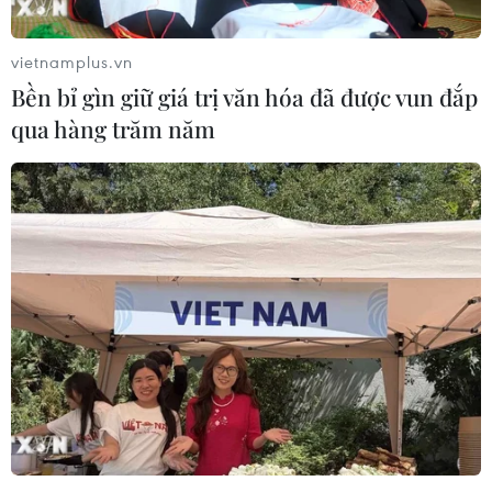
vietnamplus.vn
Bền bỉ gìn giữ giá trị văn hóa đã được vun đắp
qua hàng trăm năm
Pháp trục xuất 231 đối tượng nghi là phần
tử cực đoan
19/10/2020 06:26
Nguồn tin của Hiệp hội Cảnh sát Pháp cho biết trong số
những người bị tình nghi có 180 đối tượng hiện đang ở