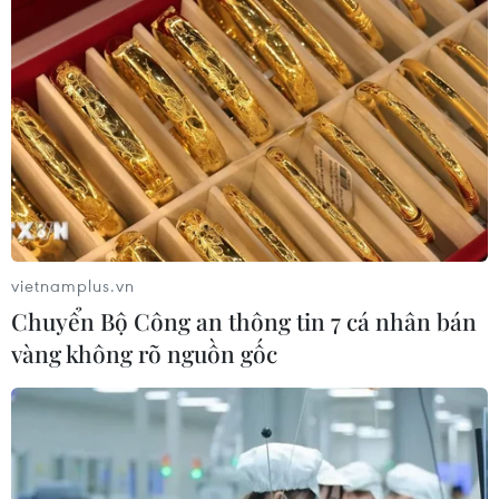
Thổ Nhĩ Kỳ tăng cường truy quét IS,
bắt giữ hơn 100 nghi phạm
07/08/2026 14:55
Tây Ban Nha triệt phá đường dây
buôn người xuyên Địa Trung Hải
07/08/2026 12:13
vietnamplus.vn
Chuyển Bộ Công an thông tin 7 cá nhân bán
vàng không rõ nguồn gốc
Hy Lạp tạm giam một thị trưởng tình
nghi gây thảm họa cháy rừng
07/08/2026 12:02