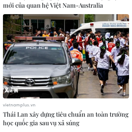
và Đức mạnh mẽ lên án
mới của quan hệ Việt Nam-Australia
29/10/2020 12:53
Sau khi được thông tin về vụ tấn công bằng dao ở
thành phố Nice (Pháp), Nga, Italy và Đức đã lên án vụ
việc nghiêm trọng này.
vietnamplus.vn
Thái Lan xây dựng tiêu chuẩn an toàn trường
học quốc gia sau vụ xả súng