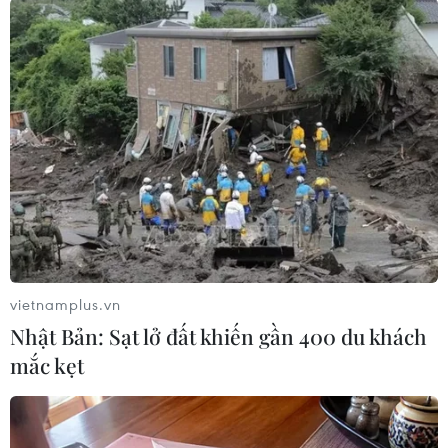
#tấn công bằng dao
#thành phố Nice
#hệ thống cảnh báo an ninh
#nhà thờ Notre Dame
vietnamplus.vn
Pháp
Nhật Bản: Sạt lở đất khiến gần 400 du khách
mắc kẹt
Theo dõi VietnamPlus