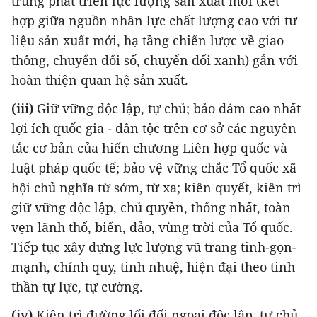
trung phát triển lực lượng sản xuất mới (kết
hợp giữa nguồn nhân lực chất lượng cao với tư
liệu sản xuất mới, hạ tầng chiến lược về giao
thông, chuyển đổi số, chuyển đổi xanh) gắn với
hoàn thiện quan hệ sản xuất.
(iii)
Giữ vững độc lập, tự chủ; bảo đảm cao nhất
lợi ích quốc gia - dân tộc trên cơ sở các nguyên
tắc cơ bản của hiến chương Liên hợp quốc và
luật pháp quốc tế; bảo vệ vững chắc Tổ quốc xã
hội chủ nghĩa từ sớm, từ xa; kiên quyết, kiên trì
giữ vững độc lập, chủ quyền, thống nhất, toàn
vẹn lãnh thổ, biển, đảo, vùng trời của Tổ quốc.
Tiếp tục xây dựng lực lượng vũ trang tinh-gọn-
mạnh, chính quy, tinh nhuệ, hiện đại theo tinh
thần tự lực, tự cường.
(iv)
Kiên trì đường lối đối ngoại độc lập, tự chủ,