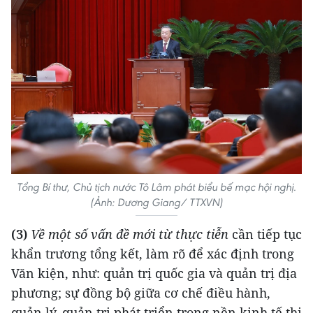
Tổng Bí thư, Chủ tịch nước Tô Lâm phát biểu bế mạc hội nghị.
(Ảnh: Dương Giang/ TTXVN)
(3)
Về một số vấn đề mới từ thực tiễn
cần tiếp tục
khẩn trương tổng kết, làm rõ để xác định trong
Văn kiện, như: quản trị quốc gia và quản trị địa
phương; sự đồng bộ giữa cơ chế điều hành,
quản lý, quản trị phát triển trong nền kinh tế thị