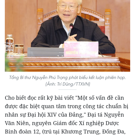
Tổng Bí thư Nguyễn Phú Trọng phát biểu kết luận phiên họp.
(Ảnh: Trí Dũng/TTXVN)
Cho biết đọc rất kỹ bài viết "Một số vấn đề cần
được đặc biệt quan tâm trong công tác chuẩn bị
nhân sự Đại hội XIV của Đảng," Đại tá Nguyễn
Văn Niên, nguyên Giám đốc Xí nghiệp Dược
Binh đoàn 12, (trú tại Khương Trung, Đống Đa,