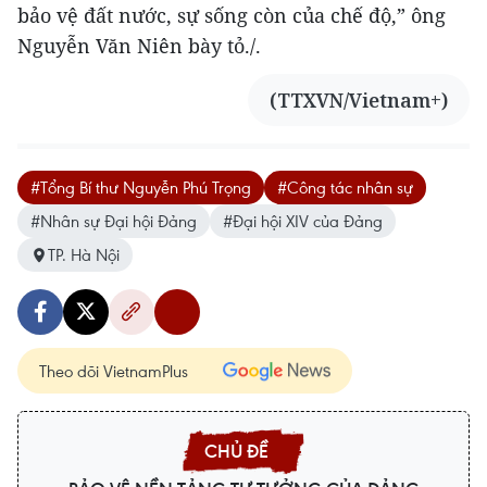
bảo vệ đất nước, sự sống còn của chế độ,” ông
Nguyễn Văn Niên bày tỏ./.
(TTXVN/Vietnam+)
#Tổng Bí thư Nguyễn Phú Trọng
#Công tác nhân sự
#Nhân sự Đại hội Đảng
#Đại hội XIV của Đảng
TP. Hà Nội
Theo dõi VietnamPlus