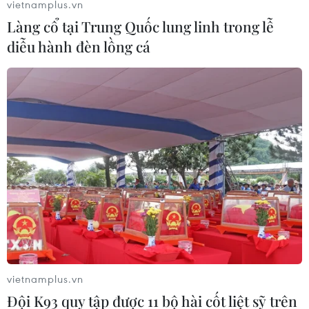
vietnamplus.vn
Làng cổ tại Trung Quốc lung linh trong lễ
diễu hành đèn lồng cá
Nghệ An hỗ trợ đưa người dân từ vùng
dịch COVID-19 trở về
03/08/2021 15:13
Theo kế hoạch, tỉnh Nghệ An sẽ tổ chức 6 chuyến bay
để đưa người dân từ vùng có dịch về quê, tất cả kinh
phí của chuyến bay được tỉnh Nghệ An hỗ trợ.
vietnamplus.vn
Đội K93 quy tập được 11 bộ hài cốt liệt sỹ trên