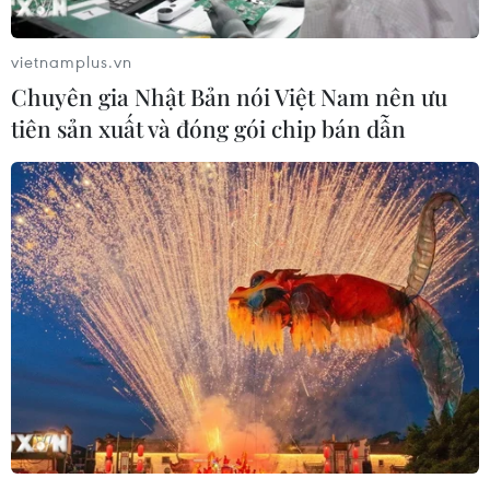
Theo dõi VietnamPlus
vietnamplus.vn
Chuyên gia Nhật Bản nói Việt Nam nên ưu
tiên sản xuất và đóng gói chip bán dẫn
TIN LIÊN QUAN