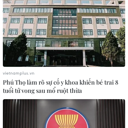
về quê.
vietnamplus.vn
Phú Thọ làm rõ sự cố y khoa khiến bé trai 8
tuổi tử vong sau mổ ruột thừa
Quảng Trị đón người dân từ các tỉnh,
thành phía Nam về địa phương
15/08/2021 14:44