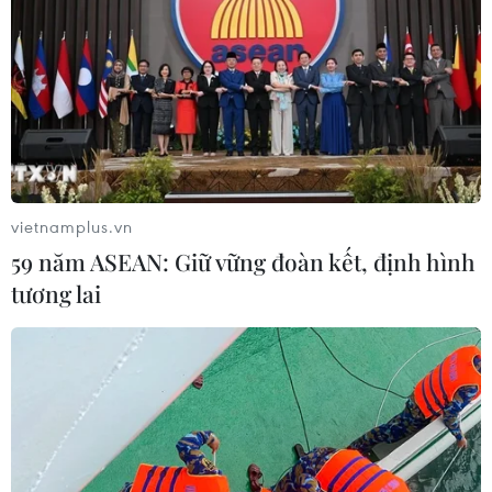
Quảng Trị tổ chức đợt 2 đưa 516 người dân lưu trú tại TP
Hồ Chí Minh và một số tỉnh phía Nam về quê hương
bằng tàu hỏa, ngay sau khi xuống tàu, những người
này được đưa đi cách ly tập trung 14 ngày.
vietnamplus.vn
59 năm ASEAN: Giữ vững đoàn kết, định hình
tương lai