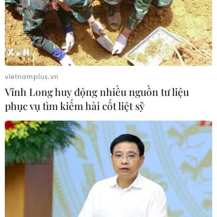
Đà Nẵng: Hỗ trợ 700 triệu đồng cho
đồng bào nghèo xã Hùng Sơn
08/08/2026 09:58
vietnamplus.vn
Vĩnh Long huy động nhiều nguồn tư liệu
Hiện trường vụ ghe gỗ phát
phục vụ tìm kiếm hài cốt liệt sỹ
nổ trên sông Sài Gòn khiến một
người thiệt mạng
08/08/2026 09:03
Khởi tố 19 đối tượng cướp
giật tài sản tại Công ty Tân Huê Viên
08/08/2026 08:52