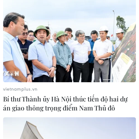
08/08/2026 05:05
Ghe gỗ phát nổ trên sông Sài Gòn
khiến một người thiệt mạng
08/08/2026 04:44
Xem thêm
vietnamplus.vn
Bí thư Thành ủy Hà Nội thúc tiến độ hai dự
án giao thông trọng điểm Nam Thủ đô
CƠ QUAN CHỦ QUẢN: THÔNG TẤN XÃ VIỆT NAM
Tổng Biên tập: TRẦN TIẾN DUẨN