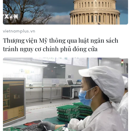
(TTXVN/Vietnam+)
vietnamplus.vn
Thượng viện Mỹ thông qua luật ngân sách
tránh nguy cơ chính phủ đóng cửa
#ra khỏi thành phố
#trái phép
#xe khách
#chống dịch bệnh truyền nhiễm
Tp. Hồ Chí Minh