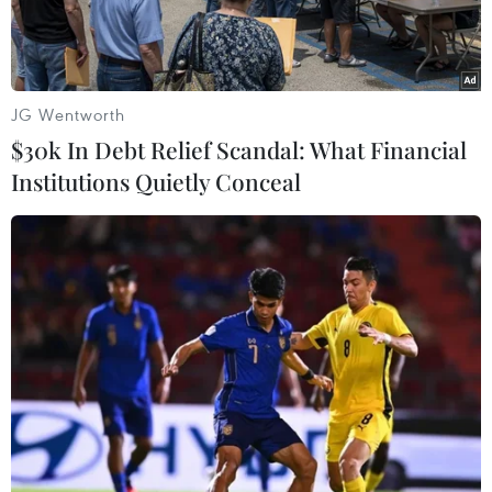
JG Wentworth
$30k In Debt Relief Scandal: What Financial
Institutions Quietly Conceal
Phun khử khuẩn ở khu vực có người dân Quảng Trị lưu trú ở
TP.Hồ Chí Minh trở về và xuống tàu tại ga Đông Hà (Quảng Trị).
(Ảnh: Hồ Cầu/TTXVN)
Ngày 20/8, Phòng Cảnh sát giao thông đường bộ-
đường sắt (PC08), Công an Thành phố Hồ Chí
Minh cho biết, đơn vị đã liên tiếp phát hiện, xử