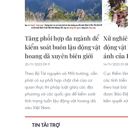
Tăng phối hợp đa ngành để
Xử nghi
kiểm soát buôn lậu động vật
động vật
hoang dã xuyên biên giới
ánh của 
20/11/2023 09:11
14/11/2023 01:38
Theo Bộ Tài nguyên và Môi trường, cần
Cục Kiểm lâm
phải có sự phối hợp chặt chẽ của cơ
các tỉnh triển
quan thực thi pháp luật giữa các địa
theo loạt bài
phương và các quốc gia để kiểm soát
được Báo Điệ
tình trạng tuồn lậu động vật hoang dã
kiên quyết x
vào Việt Nam.