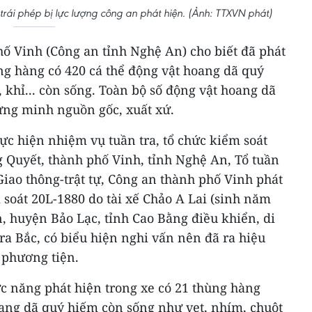
rái phép bị lực lượng công an phát hiện. (Ảnh: TTXVN phát)
ố Vinh (Công an tỉnh Nghệ An) cho biết đã phát
ng hàng có 420 cá thể động vật hoang dã quý
, khỉ... còn sống. Toàn bộ số động vật hoang dã
hứng minh nguồn gốc, xuất xứ.
hực hiện nhiệm vụ tuần tra, tổ chức kiểm soát
 Quyết, thành phố Vinh, tỉnh Nghệ An, Tổ tuần
 Giao thông-trật tự, Công an thành phố Vinh phát
soát 20L-1880 do tài xế Chảo A Lai (sinh năm
n, huyện Bảo Lạc, tỉnh Cao Bằng điều khiển, di
a Bắc, có biểu hiện nghi vấn nên đã ra hiệu
 phương tiện.
c năng phát hiện trong xe có 21 thùng hàng
oang dã quý hiếm còn sống như vẹt, nhím, chuột