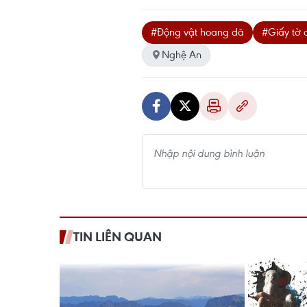
#Động vật hoang dã
#Giấy tờ 
Nghệ An
TIN LIÊN QUAN