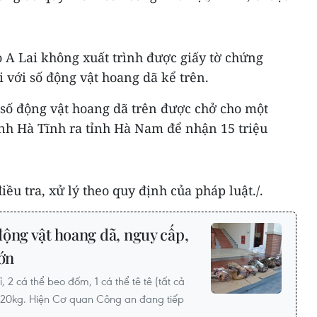
o A Lai không xuất trình được giấy tờ chứng
 với số động vật hoang dã kể trên.
 số động vật hoang dã trên được chở cho một
ỉnh Hà Tĩnh ra tỉnh Hà Nam để nhận 15 triệu
iều tra, xử lý theo quy định của pháp luật./.
ộng vật hoang dã, nguy cấp,
lớn
, 2 cá thể beo đốm, 1 cá thể tê tê (tất cả
 120kg. Hiện Cơ quan Công an đang tiếp