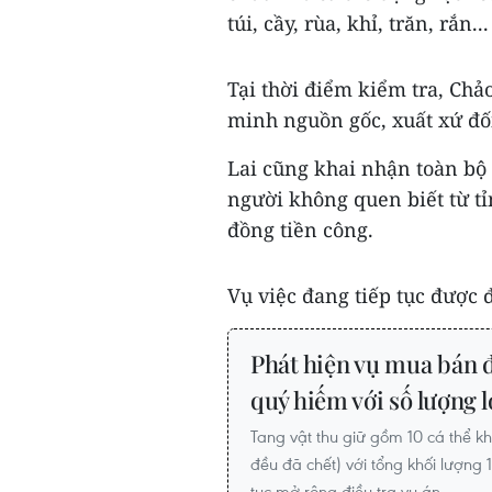
túi, cầy, rùa, khỉ, trăn, rắn...
Tại thời điểm kiểm tra, Chả
minh nguồn gốc, xuất xứ đối
Lai cũng khai nhận toàn bộ
người không quen biết từ t
đồng tiền công.
Vụ việc đang tiếp tục được đ
Phát hiện vụ mua bán đ
quý hiếm với số lượng 
Tang vật thu giữ gồm 10 cá thể khỉ
đều đã chết) với tổng khối lượng
tục mở rộng điều tra vụ án.