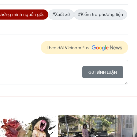
chứng minh nguồn gốc
#Xuất xứ
#Kiểm tra phương tiện
Theo dõi VietnamPlus
GỬI BÌNH LUẬN