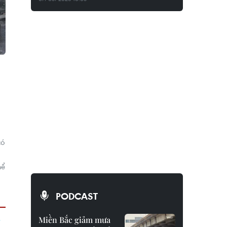
có
hể
PODCAST
Miền Bắc giảm mưa