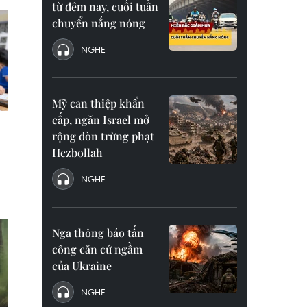
từ đêm nay, cuối tuần
chuyển nắng nóng
NGHE
Mỹ can thiệp khẩn
cấp, ngăn Israel mở
rộng đòn trừng phạt
Hezbollah
NGHE
Nga thông báo tấn
công căn cứ ngầm
của Ukraine
NGHE