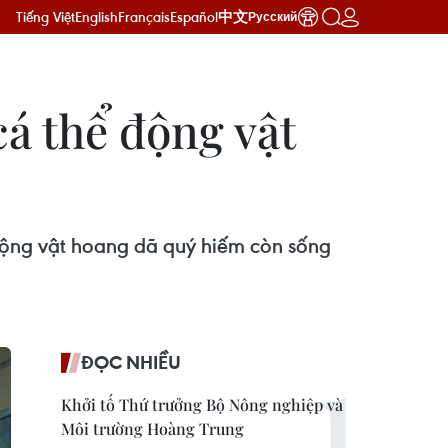
Tiếng Việt
English
Français
Español
中文
Русский
cá thể động vật
 động vật hoang dã quý hiếm còn sống
ĐỌC NHIỀU
Khởi tố Thứ trưởng Bộ Nông nghiệp và
Môi trường Hoàng Trung