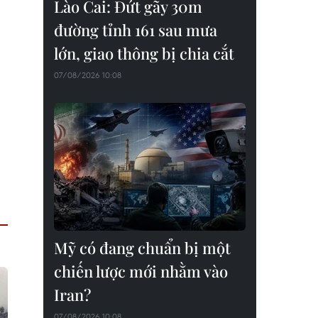
Lào Cai: Đứt gãy 30m
đường tỉnh 161 sau mưa
lớn, giao thông bị chia cắt
07/08/2026 10:08
Mỹ có đang chuẩn bị một
chiến lược mới nhằm vào
Iran?
07/08/2026 10:08