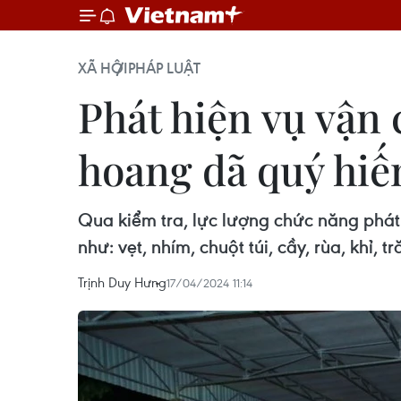
XÃ HỘI
PHÁP LUẬT
Phát hiện vụ vận 
hoang dã quý hi
Qua kiểm tra, lực lượng chức năng phát
như: vẹt, nhím, chuột túi, cầy, rùa, khỉ, tră
Trịnh Duy Hưng
17/04/2024 11:14