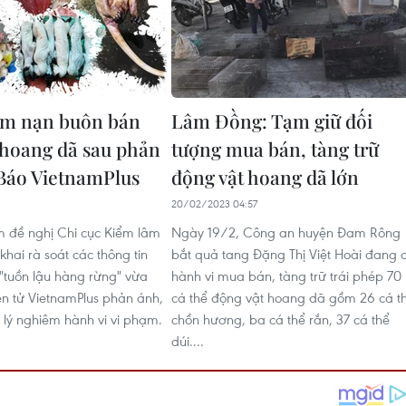
êm nạn buôn bán
Lâm Đồng: Tạm giữ đối
 hoang dã sau phản
tượng mua bán, tàng trữ
Báo VietnamPlus
động vật hoang dã lớn
20/02/2023 04:57
 đề nghị Chi cục Kiểm lâm
Ngày 19/2, Công an huyện Đam Rông
 khai rà soát các thông tin
bắt quả tang Đặng Thị Việt Hoài đang 
 "tuồn lậu hàng rừng" vừa
hành vi mua bán, tàng trữ trái phép 70
n tử VietnamPlus phản ánh,
cá thể động vật hoang dã gồm 26 cá t
ử lý nghiêm hành vi vi phạm.
chồn hương, ba cá thể rắn, 37 cá thể
dúi....