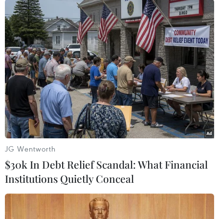
ngày 26-30/11 cho thấy 62% những người được
hỏi bày tỏ thất vọng về cách thức gây quỹ của
đảng Tự do và chỉ có 33% có ý kiến ngược lại.
Cuộc điều tra được tiến hành đối với 1.000
người với sai số cho phép 3,1%./.
(TTXVN/Vietnam+)
JG Wentworth
$30k In Debt Relief Scandal: What Financial
Institutions Quietly Conceal