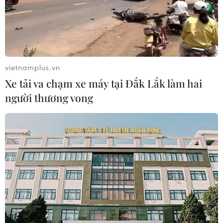
vietnamplus.vn
Xe tải va chạm xe máy tại Đắk Lắk làm hai
người thương vong
TIN CÙNG CHUYÊN MỤC
Tổng Bí thư, Chủ tịch nước Tô Lâm
lên đường thăm cấp Nhà nước
Australia và New Zealand
08/08/2026 12:52
Động lực mới cho hợp tác thương
mại Việt Nam-Australia