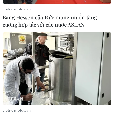
vietnamplus.vn
Bang Hessen của Đức mong muốn tăng
cường hợp tác với các nước ASEAN
Bão tuyết hoành hoành tại Canada, làm tê
liệt hoạt động giao thông
13/12/2016 01:35
Trong những ngày qua, một cơn lốc xoáy vùng cực đã
kéo theo những trận bão tuyết lớn trên toàn lãnh thổ
Canada, trải dài từ bờ Tây Thái Bình Dương sang bờ
Đông Đại Tây Dương.
vietnamplus.vn