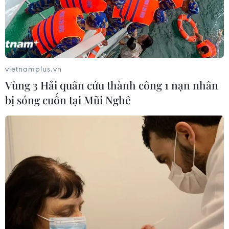
mỏ sang châu Á
30/11/2016 08:41
Chính phủ Canada vừa chấp thuận hai dự án nâng cấp
và xây dựng mới các đường ống dẫn dầu nhằm tăng
vietnamplus.vn
công suất và mở rộng thị trường xuất khẩu sang châu Á.
Vùng 3 Hải quân cứu thành công 1 nạn nhân
bị sóng cuốn tại Mũi Nghê