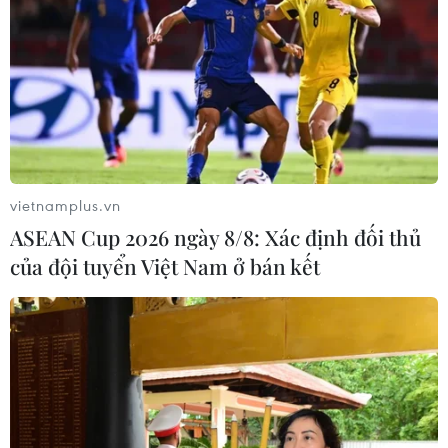
TIN LIÊN QUAN
vietnamplus.vn
ASEAN Cup 2026 ngày 8/8: Xác định đối thủ
của đội tuyển Việt Nam ở bán kết
Thủ tướng Canada Trudeau khẳng định
quan hệ gần gũi với Cuba
17/11/2016 01:04
Thủ tướng Canada Justin Trudeau tái khẳng định cuộc