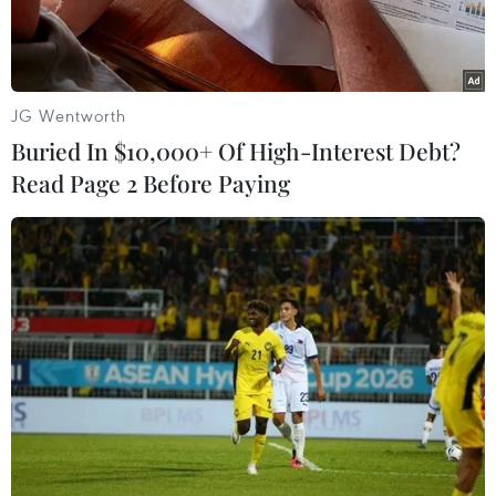
JG Wentworth
Buried In $10,000+ Of High-Interest Debt?
Read Page 2 Before Paying
Thủ tướng Canada Justin Trudeau. (Ảnh: THX/TTXVN)
Đảng Tự do cầm quyền tại Canada đang phải
đối mặt với áp lực lớn từ phe đối lập và người
dân sau khi báo chí nước này tiết lộ thông tin về
các hoạt động quyên góp gây nhiều tranh cãi.