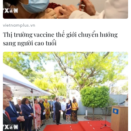
Canada thu giữ lô hàng giả có trị giá lên
vietnamplus.vn
đến gần 2 triệu USD
Thị trường vaccine thế giới chuyển hướng
12/12/2016 08:01
sang người cao tuổi
Cảnh sát thành phố Toronto của Canada thông báo vừa
triệt phá một vụ buôn bán hàng giả và thu giữ lô hàng
trị giá 2,5 triệu đôla Canada (CAD), tức khoảng gần 2
triệu USD.