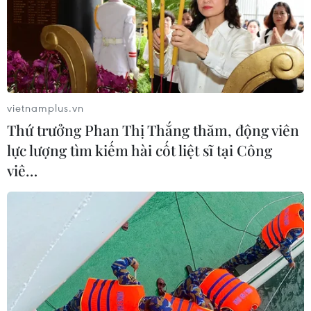
bầu cử tổng thống vừa qua tại Mỹ với kết quả tỷ phú
Donald Trump đắc cử sẽ "không làm thay đổi" mối quan
hệ gần gũi giữa Canada và Cuba.
vietnamplus.vn
Thứ trưởng Phan Thị Thắng thăm, động viên
lực lượng tìm kiếm hài cốt liệt sĩ tại Công
viê…
Canada mở rộng thị trường xuất khẩu dầu