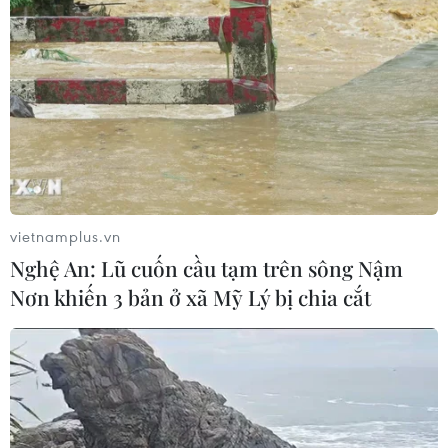
Lở đất tại Philippines khiến ít nhất 4
người thiệt mạng
06/08/2026 15:06
Trung Quốc thử nghiệm tuyến tàu
cao tốc xuyên vùng đất đóng băng
vĩnh cửu
vietnamplus.vn
06/08/2026 12:35
Nghệ An: Lũ cuốn cầu tạm trên sông Nậm
Nơn khiến 3 bản ở xã Mỹ Lý bị chia cắt
Trung Quốc vận hành giàn phát điện
gió nổi đầu tiên chịu được bão cấp 17
06/08/2026 11:20