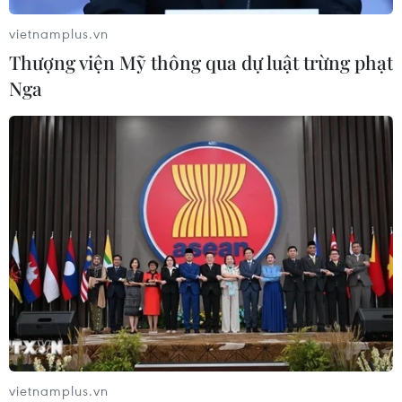
Nhãn
vietnamplus.vn
05/08/2026 07:16
Thượng viện Mỹ thông qua dự luật trừng phạt
Nga
Xem thêm
CƠ QUAN CHỦ QUẢN: THÔNG TẤN XÃ VIỆT NAM
Tổng Biên tập: TRẦN TIẾN DUẨN
Phó Tổng Biên tập: NGUYỄN THỊ TÁM, KHÚC THANH
THỦY
Sở hữu trí tuệ
Quy định sử dụng
vietnamplus.vn