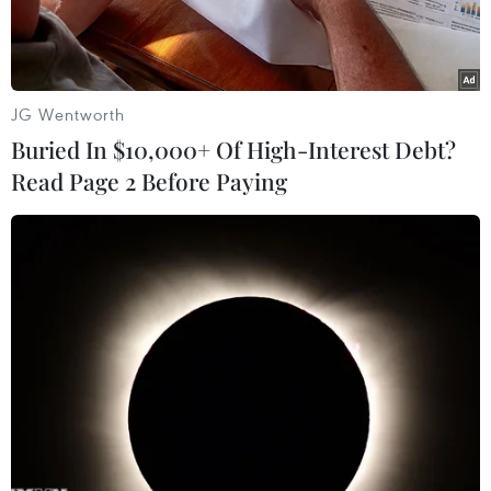
ngày 30/9/2019.
JG Wentworth
Buried In $10,000+ Of High-Interest Debt?
Read Page 2 Before Paying
Phó Thủ tướng Thường trực Trương Hòa Bình phát biểu chỉ đạo
tại buổi làm việc với lãnh đạo tỉnh An Giang. (Ảnh: Thanh
Sang/TTXVN)
Ngày 21/8, Đoàn công tác của Chính phủ do
đồng chí Trương Hòa Bình, Ủy viên Bộ Chính