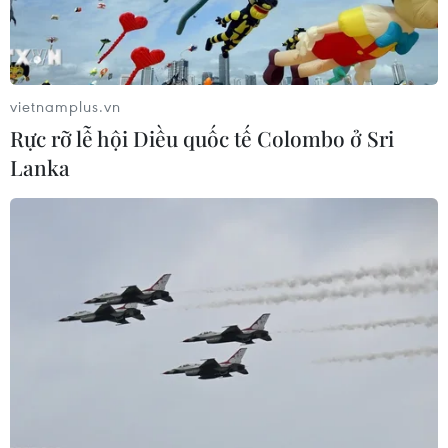
vietnamplus.vn
Rực rỡ lễ hội Diều quốc tế Colombo ở Sri
Lanka
Sạt lở nghiêm trọng trên Quốc lộ
91, một nửa mặt đường sụp xuống sông
01/08/2019 12:02
Một phía của mặt đường nhựa Quốc lộ 91 với chiều dài
85m tăng về phía hạ lưu bị sụp hoàn toàn xuống sông
Hậu, sạt lở tiếp tục đe dọa đến 26 hộ dân nằm trong