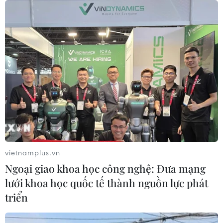
An Giang: Xuất hiện vết nứt mới trên
Quốc lộ 91 đoạn qua xã Bình Mỹ
19/08/2019 13:13
Rất may, lúc xảy ra sạt lở (chiều 18/8), công nhân thi
công trên Công trình khắc phục sự cố sạt lở Quốc lộ 91
trên địa bàn xã Bình Mỹ đang nghỉ nên không có thiệt
vietnamplus.vn
hại về người.
Ngoại giao khoa học công nghệ: Đưa mạng
lưới khoa học quốc tế thành nguồn lực phát
triển