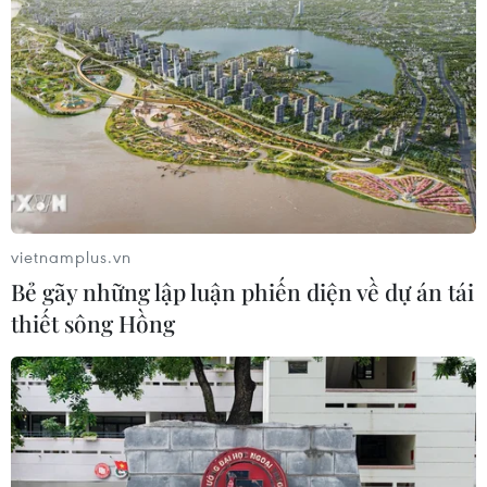
vietnamplus.vn
Bẻ gãy những lập luận phiến diện về dự án tái
thiết sông Hồng