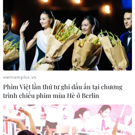
Châu Phú (An Giang)./.
(TTXVN/Vietnam+)
vietnamplus.vn
Phim Việt lần thứ tư ghi dấu ấn tại chương
trình chiếu phim mùa Hè ở Berlin
#An Giang
#Quốc lộ 91
#Đường tránh
#Khu vực sạt lở
#Sông Tiền
#Sông Hậu