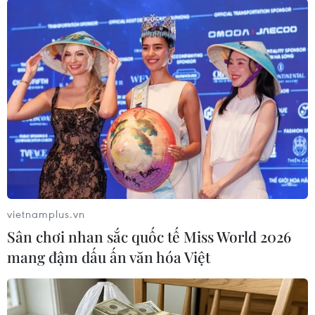
xảy ra sạt lở lớn]
Báo cáo với Phó Thủ tướng Thường trực Trương
Hòa Bình, ông Trần Anh Thư, Phó Chủ tịch Ủy
ban Nhân dân tỉnh An Giang cho biết Quốc lộ 91
là tuyến đường độc đạo từ thành phố Long
Xuyên đi thành phố Châu Đốc (An Giang) qua
khu vực biên giới Campuchia.
vietnamplus.vn
Sân chơi nhan sắc quốc tế Miss World 2026
mang đậm dấu ấn văn hóa Việt