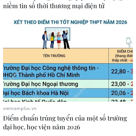
niềm tin số thời thương mại điện tử
Đề nghị Bộ Giao thông ‘rót tiền’ để xử lý
khẩn cấp sạt lở Quốc lộ 91
09/08/2019 02:36
Quốc lộ 91 tại An Giang đã ngăn được sạt lở. Tuy nhiên,
nhà thầu ứng vốn trước để thi công và việc bố trí ngân
sách hoàn trả cho nhà thầu hiện nay tỉnh không thể cân
đối.
vietnamplus.vn
Điểm chuẩn trúng tuyển của một số trường
đại học, học viện năm 2026