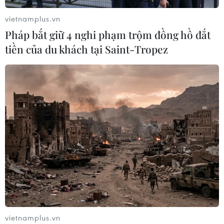
vietnamplus.vn
Pháp bắt giữ 4 nghi phạm trộm đồng hồ đắt
tiền của du khách tại Saint-Tropez
TIN CÙNG CHUYÊN MỤC
Ngành đường sắt hướng tới mục tiêu
1.500 container vận tải liên vận
Trung Quốc
09/08/2026 10:17
Tỉnh Quảng Ninh mở hướng kết nối
mới với chuỗi kinh tế phía Bắc
09/08/2026 08:04
vietnamplus.vn