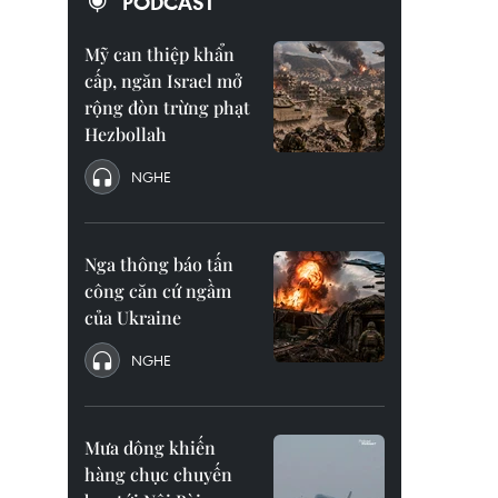
PODCAST
Mỹ can thiệp khẩn
cấp, ngăn Israel mở
rộng đòn trừng phạt
Hezbollah
NGHE
Nga thông báo tấn
công căn cứ ngầm
của Ukraine
NGHE
Mưa dông khiến
hàng chục chuyến