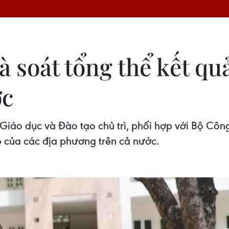
 soát tổng thể kết quả
ớc
iáo dục và Đào tạo chủ trì, phối hợp với Bộ Công
6 của các địa phương trên cả nước.