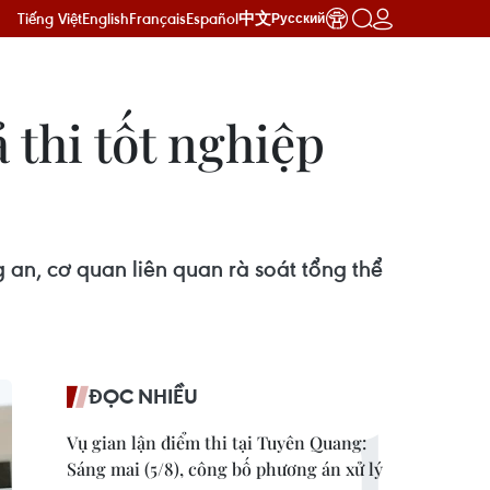
Tiếng Việt
English
Français
Español
中文
Русский
 thi tốt nghiệp
 an, cơ quan liên quan rà soát tổng thể
ĐỌC NHIỀU
Vụ gian lận điểm thi tại Tuyên Quang:
Sáng mai (5/8), công bố phương án xử lý