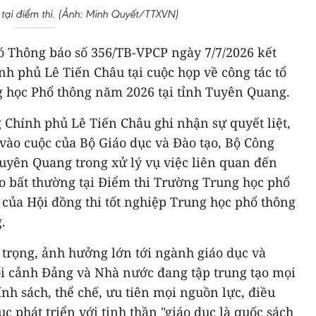
c tại điểm thi. (Ảnh: Minh Quyết/TTXVN)
 Thông báo số 356/TB-VPCP ngày 7/7/2026 kết
h phủ Lê Tiến Châu tại cuộc họp về công tác tổ
ng học Phổ thông năm 2026 tại tỉnh Tuyên Quang.
 Chính phủ Lê Tiến Châu ghi nhận sự quyết liệt,
vào cuộc của Bộ Giáo dục và Đào tạo, Bộ Công
uyên Quang trong xử lý vụ việc liên quan đến
ao bất thường tại Điểm thi Trường Trung học phổ
ủa Hội đồng thi tốt nghiệp Trung học phổ thông
.
 trọng, ảnh hưởng lớn tới ngành giáo dục và
bối cảnh Đảng và Nhà nước đang tập trung tạo mọi
ính sách, thể chế, ưu tiên mọi nguồn lực, điều
c phát triển với tinh thần "giáo dục là quốc sách