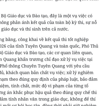
 Bộ Giáo dục và Đào tạo, đây là một vụ việc có
 không phản ánh kết quả của toàn bộ kỳ thi, sự nỗ
giáo dục và thí sinh trên cả nước.
 bằng, công khai về kết quả thi tốt nghiệp
26 của tỉnh Tuyên Quang và toàn quốc, Phó Thủ
ộ Giáo dục và Đào tạo, các cơ quan liên quan,
 Quang khẩn trương chỉ đạo xử lý vụ việc tại
 Phổ thông Chuyên Tuyên Quang với yêu cầu
ủ, khách quan bản chất vụ việc; xử lý nghiêm
phạm theo đúng quy định của pháp luật, bảo đảm
nhiệm, tính chất, mức độ vi phạm của từng tổ
ơng án khắc phục hậu quả theo đúng quy chế thi
đảm tính nhân văn trong giáo dục, không để thí
bị mất cơ hội học tập, đồng thời phải giữ nghiêm