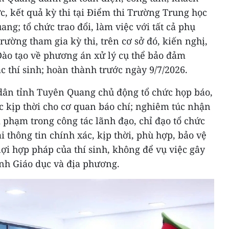
ức, kết quả kỳ thi tại Điểm thi Trường Trung học
g; tổ chức trao đổi, làm việc với tất cả phụ
rường tham gia kỳ thi, trên cơ sở đó, kiến nghị,
Đào tạo về phương án xử lý cụ thể bảo đảm
c thí sinh; hoàn thành trước ngày 9/7/2026.
ân tỉnh Tuyên Quang chủ động tổ chức họp báo,
c kịp thời cho cơ quan báo chí; nghiêm túc nhận
i phạm trong công tác lãnh đạo, chỉ đạo tổ chức
i thông tin chính xác, kịp thời, phù hợp, bảo vệ
lợi hợp pháp của thí sinh, không để vụ việc gây
nh Giáo dục và địa phương.