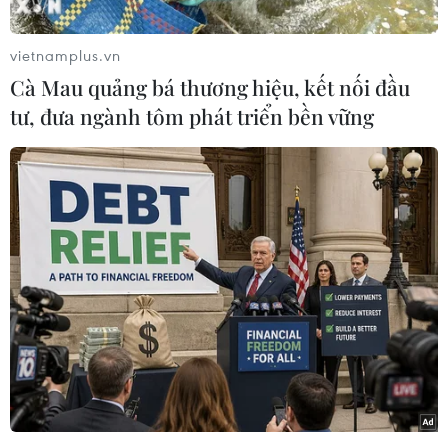
(TTXVN/Vietnam+)
vietnamplus.vn
Cà Mau quảng bá thương hiệu, kết nối đầu
tư, đưa ngành tôm phát triển bền vững
#Nhật Bản
#Prudential
#Thiên tai
#Ủng hộ
Nhật Bản