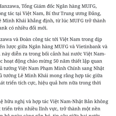
hi Hanzawa, Tổng Giám đốc Ngân hàng MUFG,
ng tác tại Việt Nam, Bí thư Trung ương Đảng,
ê Minh Khái khẳng định, từ lúc MUFG trở thành
ank có nhiều đổi mới.
awa và Đoàn công tác tới Việt Nam trong dịp
iến lược giữa Ngân hàng MUFG và Vietinbank và
 này diễn ra trong bối cảnh hai nước Việt Nam-
ác hoạt động chào mừng 50 năm thiết lập quan
Thủ tướng Việt Nam Phạm Minh Chính sang Nhật
ủ tướng Lê Minh Khái mong rằng hợp tác giữa
át triển tích cực, hiệu quả hơn nữa trong thời
hệ hữu nghị và hợp tác Việt Nam-Nhật Bản không
triển trên nhiều lĩnh vực, trở thành một nền
 hệ ngày càng gắn bó, tin cậy giữa hai nước.