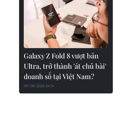
Galaxy Z Fold 8 vượt bản
Ultra, trở thành 'át chủ bài'
doanh số tại Việt Nam?
09/08/2026 04:14