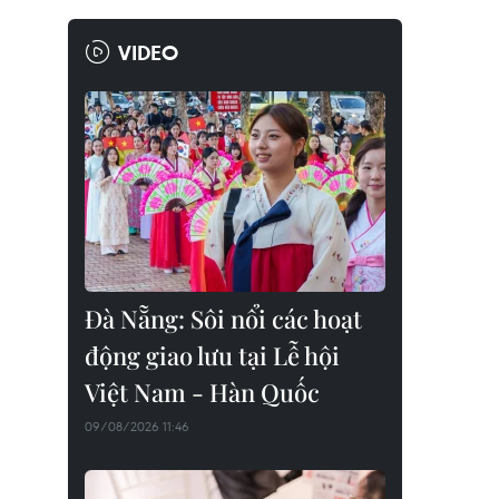
VIDEO
Đà Nẵng: Sôi nổi các hoạt
động giao lưu tại Lễ hội
Việt Nam - Hàn Quốc
09/08/2026 11:46