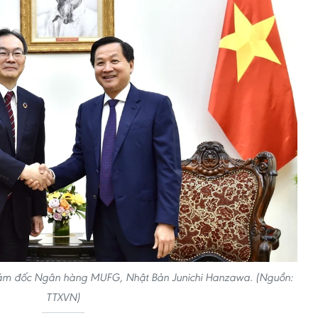
Giám đốc Ngân hàng MUFG, Nhật Bản Junichi Hanzawa. (Nguồn:
TTXVN)