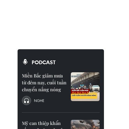
PODCAST
Miền Bắc giảm mưa
từ đêm nay, cuối tuần
chuyển nắng nóng
NGHE
Mỹ can thiệp khẩn