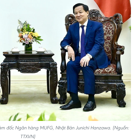
Giám đốc Ngân hàng MUFG, Nhật Bản Junichi Hanzawa. (Nguồn:
TTXVN)