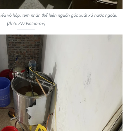
iều vỏ hộp, tem nhãn thể hiện nguồn gốc xuất xứ nước ngoài.
(Ảnh: PV/Vietnam+)