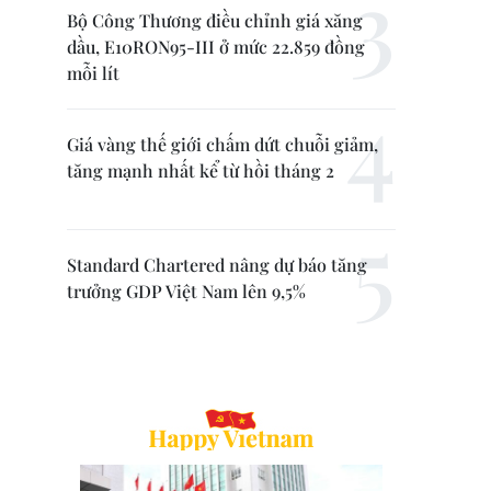
Bộ Công Thương điều chỉnh giá xăng
dầu, E10RON95-III ở mức 22.859 đồng
mỗi lít
Giá vàng thế giới chấm dứt chuỗi giảm,
tăng mạnh nhất kể từ hồi tháng 2
Standard Chartered nâng dự báo tăng
trưởng GDP Việt Nam lên 9,5%