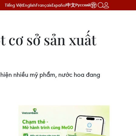
Tiếng Việt
English
Français
Español
中文
Русский
t cơ sở sản xuất
át hiện nhiều mỹ phẩm, nước hoa đang