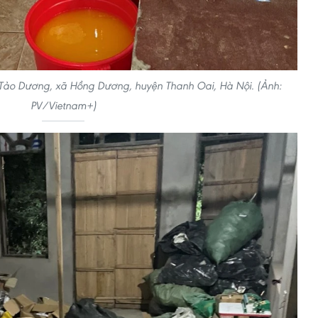
 Tảo Dương, xã Hồng Dương, huyện Thanh Oai, Hà Nội. (Ảnh:
PV/Vietnam+)