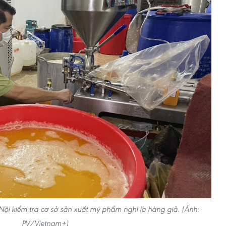
Nội kiểm tra cơ sở sản xuất mỹ phẩm nghi là hàng giả. (Ảnh:
PV/Vietnam+)