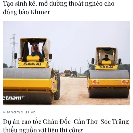
Tạo sinh kế, mở đường thoát nghèo cho
đồng bào Khmer
Hiệp định AfCFTA và cơ hội cho giao
thương của Việt Nam
15/05/2023 12:11
Vụ Thị trường châu Á-châu Phi cho biết trong vòng hơn
một thập kỷ qua, trao đổi thương mại Việt Nam-châu Phi
đã tăng hơn gấp đôi, từ mức mới chỉ đạt 2,52 tỷ USD
năm 2010 lên mức 5,5 tỷ USD năm 2022.
vietnamplus.vn
Dự án cao tốc Châu Đốc-Cần Thơ-Sóc Trăng
thiếu nguồn vật liệu thi công