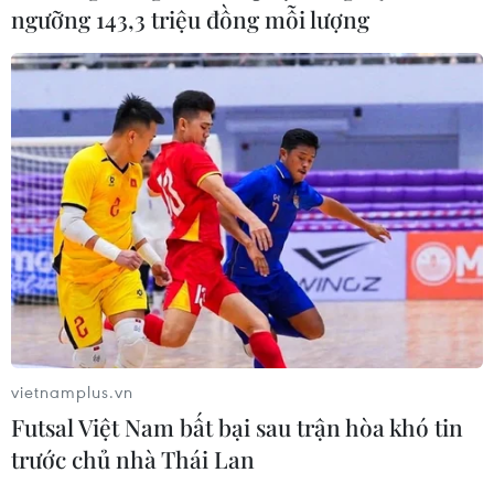
ngưỡng 143,3 triệu đồng mỗi lượng
#Doanh nghiệp Việt Nam
vietnamplus.vn
#Kim ngạch trao đổi thương mại
Futsal Việt Nam bất bại sau trận hòa khó tin
#Tổng cục Hải quan Việt Nam
#AfCFTA
Algeria
trước chủ nhà Thái Lan