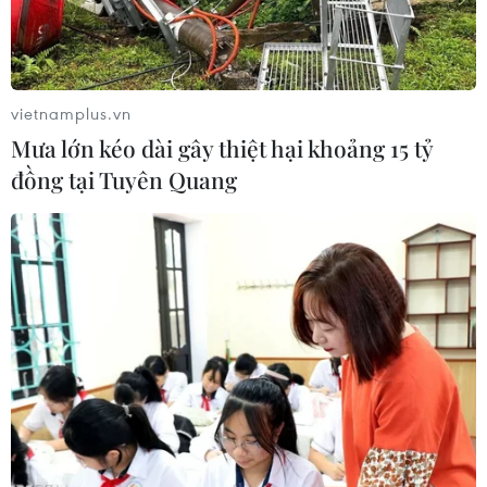
nghiệp Việt.
vietnamplus.vn
Mưa lớn kéo dài gây thiệt hại khoảng 15 tỷ
đồng tại Tuyên Quang
Gian hàng trưng bày và giới thiệu sản phẩm Việt Nam tại Diễn
đàn Thương mại và Đầu tư châu Phi 2023. (Ảnh: Huỳnh
Khánh/TTXVN)
Diễn đàn Thương mại và Đầu tư châu Phi 2023