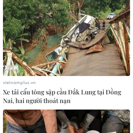
vietnamplus.vn
Xe tải cẩu tông sập cầu Đắk Lung tại Đồng
Nai, hai người thoát nạn