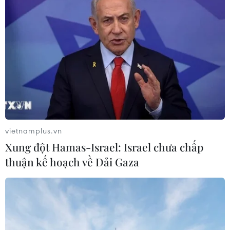
đã có những bước tăng trưởng tích cực.
vietnamplus.vn
Xung đột Hamas-Israel: Israel chưa chấp
thuận kế hoạch về Dải Gaza
Tân Đại sứ Việt Nam tại Algeria Trần Quốc Khánh tham dự lễ
khai mạc diễn đàn ngày 16/5. (Ảnh: Huỳnh Khánh/TTXVN)
Theo số liệu của Tổng cục Hải quan Việt Nam
năm 2022, trao đổi thương mại giữa Việt Nam