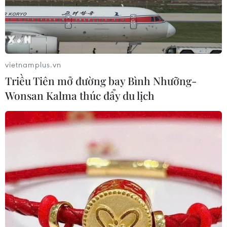
vietnamplus.vn
Triều Tiên mở đường bay Bình Nhưỡng-
Wonsan Kalma thúc đẩy du lịch
Việt Nam và châu Phi thúc đẩy hợp tác
thương mại-đầu tư
12/05/2022 02:59
Đại sứ Nguyễn Thành Vinh cho biết hiện nay, đa phần
các nước châu Phi đánh giá cao và tin tưởng vào chất