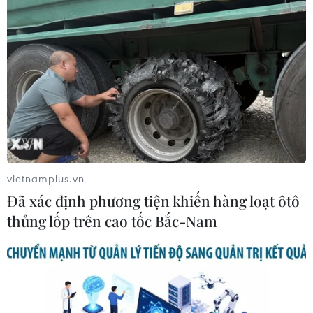
vietnamplus.vn
Đã xác định phương tiện khiến hàng loạt ôtô
thủng lốp trên cao tốc Bắc-Nam
Thành phố Đông Hưng trao tặng khẩu
trang, vật tư y tế cho Quảng Ninh
08/02/2021 07:50