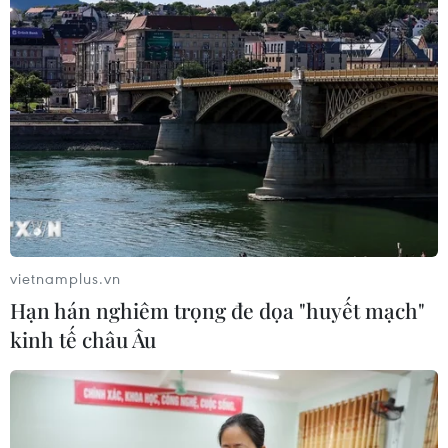
Công nghệ Robot Da Vinci
nâng cao năng lực phẫu thuật
chuyên sâu tại Bệnh viện K
06/08/2026 02:13
Cứu nạn thành công 30 ngư dân của
tàu cá bị cháy trên vùng biển Khánh
Hòa
05/08/2026 03:58
vietnamplus.vn
Không được thu thêm tiền của người
Hạn hán nghiêm trọng đe dọa "huyết mạch"
bệnh BHYT nếu không khám theo
kinh tế châu Âu
yêu cầu
05/08/2026 02:26
Bác sỹ vượt biển giữa đêm cứu