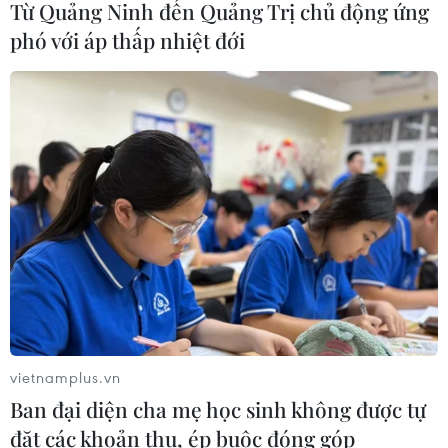
Từ Quảng Ninh đến Quảng Trị chủ động ứng
Cuộc tìm kiếm và vá lại những 'trái
phó với áp thấp nhiệt đới
tim lỗi '
07/08/2026 04:03
Hà Nội cảnh báo về việc sử dụng tế
bào gốc trong khám chữa bệnh, làm
đẹp
07/08/2026 03:03
Thắp lên hy vọng cho bệnh nhân
nghèo từ 'phòng khám 0 đồng' ở An
Giang
vietnamplus.vn
07/08/2026 02:00
Ban đại diện cha mẹ học sinh không được tự
đặt các khoản thu, ép buộc đóng góp