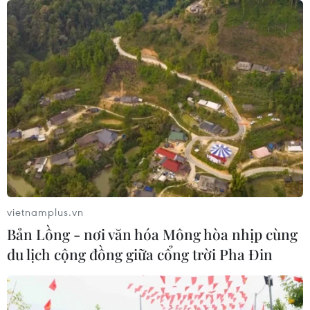
11/02/2021 12:41
Ngày 11/2 (ngày cuối cùng của năm Canh Tý), các giáo
sư-tiến sỹ đầu ngành cùng các thành viên Tiểu ban điều
trị đã Hội chẩn bệnh nhân COVID-19 nặng trên toàn
quốc.
vietnamplus.vn
Bản Lồng - nơi văn hóa Mông hòa nhịp cùng
du lịch cộng đồng giữa cổng trời Pha Đin