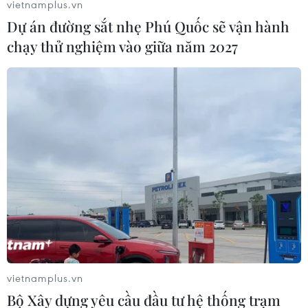
vietnamplus.vn
trưởng, tổ chức thành công, an toàn cuộc bầu cử
Dự án đường sắt nhẹ Phú Quốc sẽ vận hành
đại biểu Quốc hội khóa XV và đại biểu Hội đồng
chạy thử nghiệm vào giữa năm 2027
Nhân dân các cấp nhiệm kỳ 2021-2026./.
(TTXVN/Vietnam+)
vietnamplus.vn
Bộ Xây dựng yêu cầu đầu tư hệ thống trạm