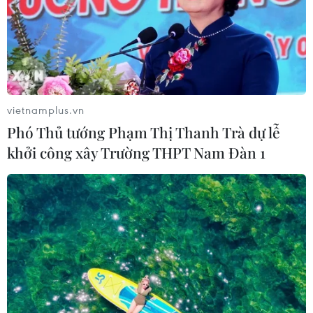
vietnamplus.vn
Phó Thủ tướng Phạm Thị Thanh Trà dự lễ
khởi công xây Trường THPT Nam Đàn 1