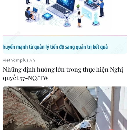
Thành phố Đông Hưng, Trung Quốc gửi tặng thành phố
Móng Cái (tỉnh Quảng Ninh) vật tư y tế phòng, chống
dịch COVID-19 gồm 5.000 bộ đồ bảo hộ, 2.000 kính
bảo hộ, 1,8 tấn hoá chất, dung dịch sát khuẩn.
vietnamplus.vn
Những định hướng lớn trong thực hiện Nghị
quyết 57-NQ/TW