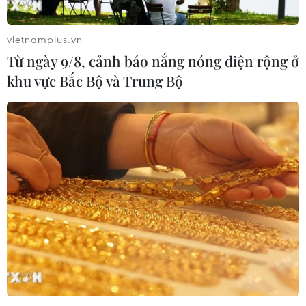
vietnamplus.vn
Từ ngày 9/8, cảnh báo nắng nóng diện rộng ở
khu vực Bắc Bộ và Trung Bộ
Dịch COVID-19: Một số địa phương dừng
lễ hội, chương trình vui Xuân
09/02/2021 14:19
Trước tình hình dịch bệnh COVID-19, tỉnh Bình Định và
Tây Ninh đã quyết định không bắn pháo hoa, dừng
nhiều hoạt động dịp nhân dịp Tết Nguyên đán Tân Sửu
2021.