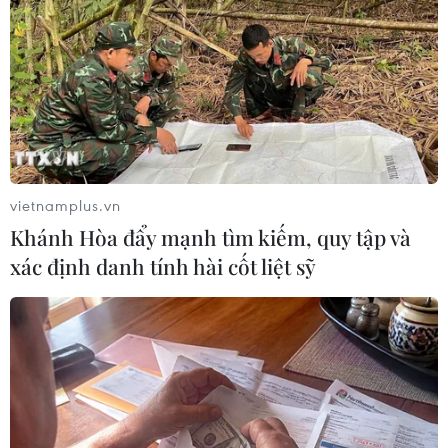
ngày 01/01/2021.
Quảng Ninh là tỉnh đầu tiên chủ động xin phép
và đã triển khai xét nghiệm trên diện rộng có
trọng tâm, trọng điểm để sàng lọc các trường
hợp nguy cơ cao.
Tỉnh tổ chức xét nghiệm toàn bộ cư dân trên địa
bàn thuộc các đối tượng là những người có
vietnamplus.vn
bệnh lý nền; những người có biểu hiện dịch tễ
Khánh Hòa đẩy mạnh tìm kiếm, quy tập và
liên quan đến COVID-19; toàn bộ nhân viên y tế
xác định danh tính hài cốt liệt sỹ
và người tham gia các lực lượng phòng chống
dịch; những người làm việc ở các nơi thường
xuyên tiếp xúc với nhiều người; lái xe taxi, xe
khách, xe ôm...; người giao hàng; làm việc tại
các cơ sở dịch vụ cắt tóc, gội đầu, mát xa,
karaoke, thẩm mỹ...