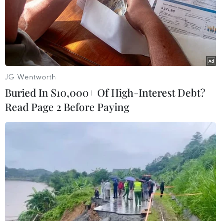
JG Wentworth
Buried In $10,000+ Of High-Interest Debt?
Read Page 2 Before Paying
Đo thân nhiệt tại một trạm kiểm soát ở huyện Quảng Yên. (Ảnh:
Văn Đức/TTXVN)
Đến nay, Quảng Ninh có 59 ca nhiễm SARS-CoV-
2. Toàn tỉnh đã thực hiện điều tra, truy vết được
hơn 104.000 người; tổ chức cách ly gần 2.700
người ở các cơ sở cách ly tập trung; xét nghiệm