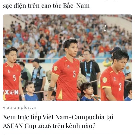
sạc điện trên cao tốc Bắc-Nam
#COVID-19
#Khai báo y tế
#Trạng thái bình thường mới
#Chống dịch
#Dập dịch
Quảng Ninh
Theo dõi VietnamPlus
vietnamplus.vn
TIN LIÊN QUAN
Xem trực tiếp Việt Nam-Campuchia tại
ASEAN Cup 2026 trên kênh nào?