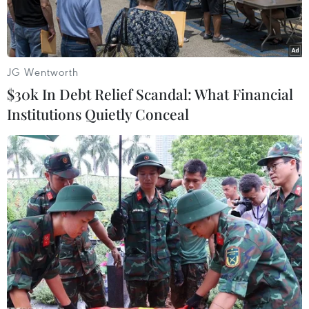
JG Wentworth
$30k In Debt Relief Scandal: What Financial
Institutions Quietly Conceal
Ngày 30 Tết, các bác sỹ làm việc tại khu vực cách ly đặc biệt ở
Quảng Ninh. (Nguồn: TTXVN phát)
Chống dịch như chống giặc, với cách “đánh
nhanh, thắng nhanh,” sớm đưa xã hội trở lại
trạng thái bình thường mới để phát triển kinh
tế-xã hội.