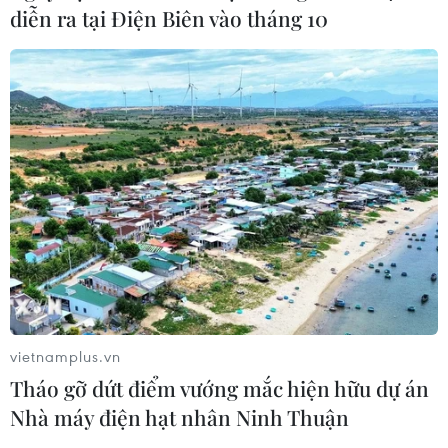
thúc đẩy các hoạt động kinh tế, xã hội từng bước trở lại
diễn ra tại Điện Biên vào tháng 10
bình thường trong tình hình mới.
vietnamplus.vn
Tháo gỡ dứt điểm vướng mắc hiện hữu dự án
Những người ''quên'' Tết vì bệnh nhân mắc
Nhà máy điện hạt nhân Ninh Thuận
COVID-19