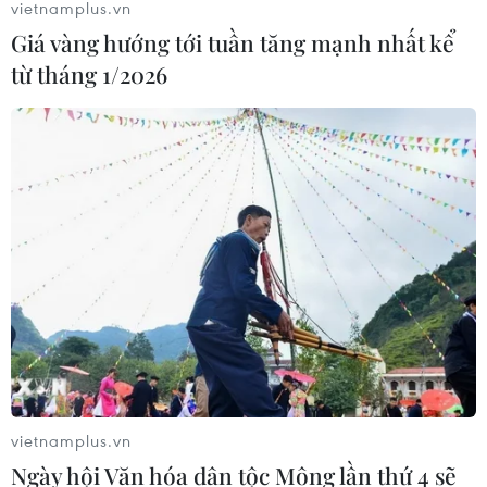
vietnamplus.vn
Giá vàng hướng tới tuần tăng mạnh nhất kể
từ tháng 1/2026
Quảng Ninh dừng giãn cách xã hội 2 ổ
dịch Đông Triều và Vân Đồn
10/02/2021 01:36
Quyết định này dựa trên căn cứ tình hình dịch bệnh đã
vietnamplus.vn
được kiểm soát tốt ở một số địa phương trong tỉnh để
Ngày hội Văn hóa dân tộc Mông lần thứ 4 sẽ