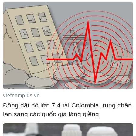
triển khai tiêu độc khử trùng xung quanh khu vực có gia cầm bị
bệnh và vùng lân cận; nghiêm cấm việc mua bán, vận chuyển gia
cầm trong vùng dịch.
Tỉnh yêu cầu người dân và chính quyền địa phương báo cáo và xử
lý ngay khi gia cầm có dấu hiệu bị bệnh; tiến hành điều tra tình hình
dịch bệnh trên địa bàn, truy xuất nguồn gốc ổ dịch; tiêm phòng khẩn
cấp vắcxin H5N6 cho đàn gia cầm khỏe mạnh; tổ chức giám sát
cúm gia cầm trên người, đặc biệt là các đối tượng có tiếp xúc gia
cầm bị bệnh tại xã Vĩnh Lâm./.
(TTXVN/Vietnam+)
vietnamplus.vn
Động đất độ lớn 7,4 tại Colombia, rung chấn
lan sang các quốc gia láng giềng