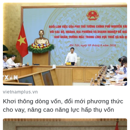
Chấp thuận chủ trương đầu tư mở rộng
Quốc lộ 56, đoạn qua Đồng Nai
10/08/2026 14:17
vietnamplus.vn
Khơi thông dòng vốn, đổi mới phương thức
Thành phố Hồ Chí Minh sẽ tích hợp IoT
cho vay, nâng cao năng lực hấp thụ vốn
vào hạ tầng giao thông thông minh
10/08/2026 14:08