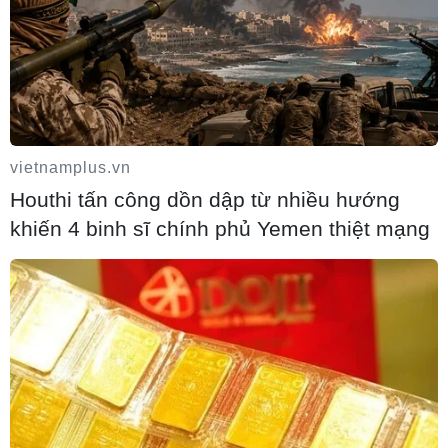
Các hội, đoàn người Việt Nam tại Lào
viếng đồng chí Xaysomphone Phomvihane
10/08/2026 13:55
vietnamplus.vn
Houthi tấn công dồn dập từ nhiều hướng
khiến 4 binh sĩ chính phủ Yemen thiệt mạng
Tăng học phí gấp đôi, điểm chuẩn Trường
Đại học Dược Hà Nội có giảm?
10/08/2026 13:43