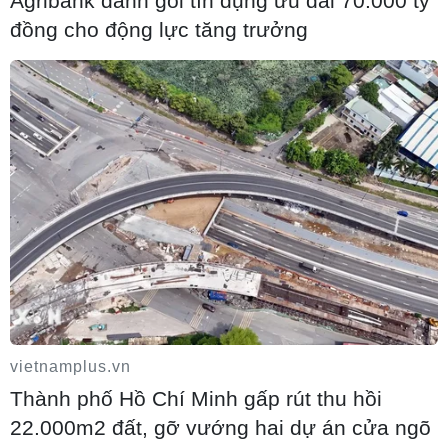
Agribank dành gói tín dụng ưu đãi 70.000 tỷ
đồng cho động lực tăng trưởng
Từ năm 2027, đưa vào vận hành Nền tảng
quản lý cấp cứu ngoại viện toàn quốc
10/08/2026 13:10
vietnamplus.vn
Thành phố Hồ Chí Minh gấp rút thu hồi
22.000m2 đất, gỡ vướng hai dự án cửa ngõ