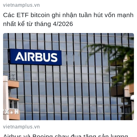
vietnamplus.vn
Các ETF bitcoin ghi nhận tuần hút vốn mạnh
nhất kể từ tháng 4/2026
Đắk Lắk ngăn chặn dịch cúm gia cầm
A/H5N6 lây lan trên diện rộng
18/08/2020 12:56
Ngay sau khi dịch cúm gia cầm A/H5N6 bùng phát ở thành phố
Buôn Ma Thuột, ngành chăn nuôi và thú y Đắk Lắk đã khẩn trương
triển khai các giải pháp cấp bách để ngăn chặn dịch bệnh lây lan.
vietnamplus.vn
Airbus và Boeing chạy đua tăng sản lượng