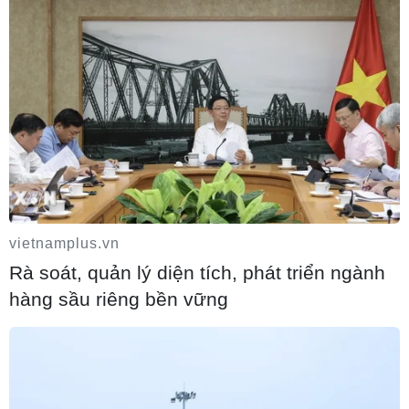
Phát hiện tàu chở hơn 70.000 lít dầu FO
vietnamplus.vn
không rõ nguồn gốc trên biển Hải Phòng
Rà soát, quản lý diện tích, phát triển ngành
hàng sầu riêng bền vững
10/08/2026 14:08