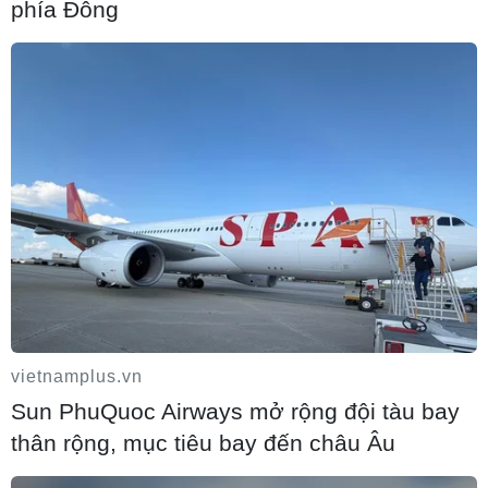
phía Đông
Thành lập Ủy ban quốc gia về an ninh
hàng không và tạo thuận lợi hàng không
10/08/2026 12:58
vietnamplus.vn
Sun PhuQuoc Airways mở rộng đội tàu bay
thân rộng, mục tiêu bay đến châu Âu
Giải quyết "điểm nghẽn" pháp luật nhằm