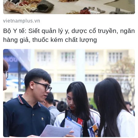
vietnamplus.vn
Bộ Y tế: Siết quản lý y, dược cổ truyền, ngăn
Lâm Đồng phấn đấu hoàn thành sớm việc
hàng giả, thuốc kém chất lượng
lấy mẫu ADN hài cốt liệt sỹ
10/08/2026 13:20