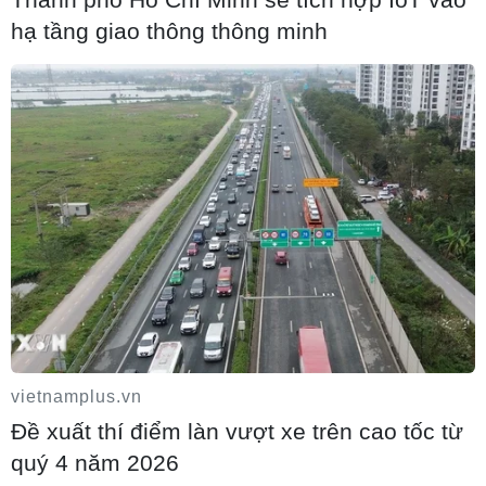
hạ tầng giao thông thông minh
Huế xử lý 177 dự án khó khăn, vướng mắc
tồn đọng kéo dài
10/08/2026 14:23
vietnamplus.vn
Đề xuất thí điểm làn vượt xe trên cao tốc từ
quý 4 năm 2026