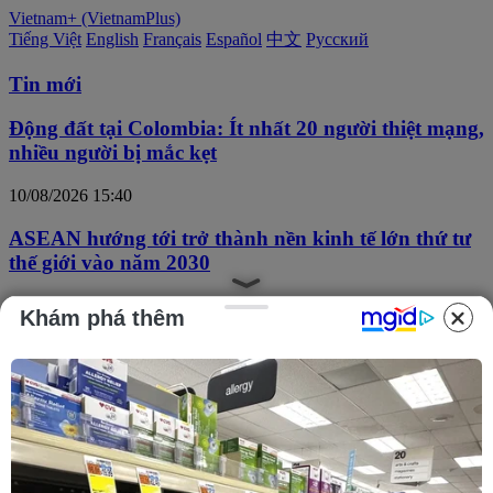
Vietnam+ (VietnamPlus)
Tiếng Việt
English
Français
Español
中文
Русский
Tin mới
Động đất tại Colombia: Ít nhất 20 người thiệt mạng,
nhiều người bị mắc kẹt
10/08/2026 15:40
ASEAN hướng tới trở thành nền kinh tế lớn thứ tư
thế giới vào năm 2030
10/08/2026 15:31
Khám phá thêm
Trung Quốc áp thuế chống bán phá giá tạm thời
với hồ đào Mỹ, Mexico
10/08/2026 15:26
Các hãng dược toàn cầu đổ hàng trăm tỷ USD để
mở rộng hoạt động tại Mỹ