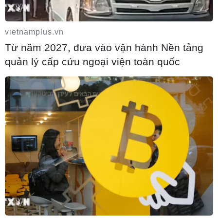
vietnamplus.vn
Từ năm 2027, đưa vào vận hành Nền tảng
quản lý cấp cứu ngoại viện toàn quốc
Tái phát bệnh cúm H5N1, Trà Vinh tiêu
hủy hơn 1.000 con gia cầm
04/08/2020 09:25
Sở Nông nghiệp và Phát triển nông thôn tỉnh Trà Vinh đã chỉ đạo
lực lượng chức năng tiêu hủy ngay đàn gia cầm mắc bệnh; đồng
thời hướng dẫn hộ chăn nuôi thu dọn phân rác, vệ sinh tiêu độc...