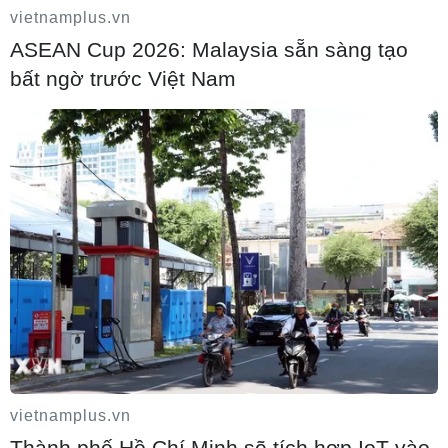
vietnamplus.vn
ASEAN Cup 2026: Malaysia sẵn sàng tạo
bất ngờ trước Việt Nam
Không để khoảng trống pháp luật khi tinh
gọn các hình thức văn bản quy phạm
pháp luật
10/08/2026 14:24
vietnamplus.vn
Thành phố Hồ Chí Minh sẽ tích hợp IoT vào