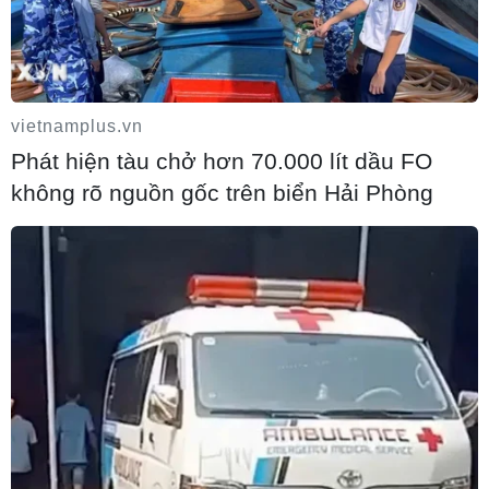
vietnamplus.vn
Phát hiện tàu chở hơn 70.000 lít dầu FO
Tỉnh Thanh Hóa công bố hết dịch cúm gia
không rõ nguồn gốc trên biển Hải Phòng
cầm A/H5N6
26/03/2020 01:57
Chi cục trưởng Chi cục Chăn nuôi và Thú y tỉnh Thanh Hóa cho
biết mặc dù dịch đã được khống chế nhưng các địa phương cần chú
ý tuân thủ quy trình tái đàn và không được chủ quan trước dịch
bệnh.