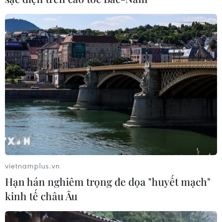
sẽ tác động tới những bên hưởng lợi từ BRI./.
(Vietnam+)
vietnamplus.vn
Hạn hán nghiêm trọng đe dọa "huyết mạch"
kinh tế châu Âu
#cải tạo bãi đá ngầm
#Five Eyes
#cải tạo Biển Đông