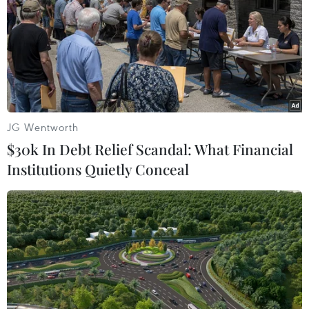
Tương tự, Georgina Downer, phụ trách bộ phận
tư vấn chiến lược và địa chính trị thuộc Tenjin
Consulting, khẳng định “sự thay đổi nhanh
chóng trong chính sách của Anh về 5G và thỏa
thuận giữa Five Eyes để thành lập D10 gồm
những nước dân chủ và chung chí hướng để
hợp tác trên lĩnh vực công nghệ 5G là một điển
JG Wentworth
hình khác về việc chính sách ngoại giao hiếu
$30k In Debt Relief Scandal: What Financial
chiến của Trung Quốc đã nhanh chóng hội tụ
Institutions Quietly Conceal
quan điểm chiến lược của các nước Five Eyes
về đầu tư của Trung Quốc vào các cơ sở hạ tầng
quan trọng."
Môi trường và sinh thái
Có lẽ tính đến giờ cáo buộc nghiêm trọng nhất
về Trung Quốc là phán quyết của Tòa án Quốc tế