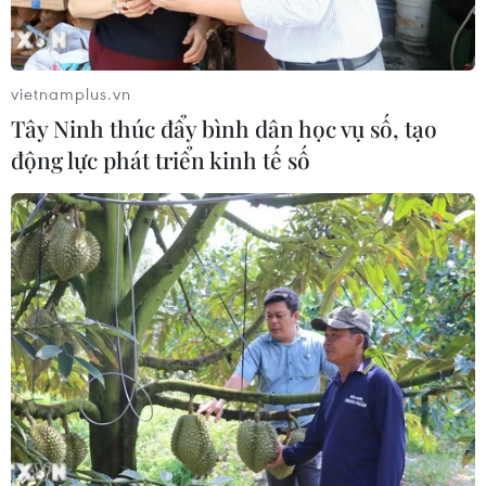
đề Biển Đông cần dựa vào Công ước Liên hợp quốc về
Luật Biển (UNCLOS) năm 1982 và luật pháp quốc tế.
vietnamplus.vn
Tây Ninh thúc đẩy bình dân học vụ số, tạo
động lực phát triển kinh tế số
Philippines: Giải quyết vấn đề Biển Đông