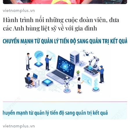
vietnamplus.vn
Hành trình nối những cuộc đoàn viên, đưa
các Anh hùng liệt sỹ về với gia đình
Hoạt động bồi lấp, xây dựng đảo trái phép của Trung Quốc ở
Biển Đông. (Nguồn: Reuters)
Hơn nữa, các công ty này bị cáo buộc vi phạm
“quyền tự do trên biển... mà phù hợp với luật
pháp quốc tế." CCCC và các công ty con đang
nằm trong danh sách trừng phạt của Mỹ, do đó
phải chịu “các hạn chế về xuất khẩu, tái xuất
khẩu hoặc chuyển giao không chỉ đối với thiết
bị và hàng hóa, mà còn đối với phần mềm và
vietnamplus.vn
công nghệ, cũng như bất kỳ ứng dụng công