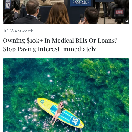
JG Wentworth
Owning $10k+ In Medical Bills Or Loans?
Stop Paying Interest Immediately
Đảo Phú Lâm thuộc quần đảo Hoàng Sa của Việt Nam bị Trung
Quốc dùng vũ lực chiếm đóng và cải tạo bất hợp pháp. (Ảnh:
Reuters)
Việc Trung Quốc cải tạo bãi đá ngầm và bãi cạn