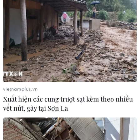
#Ấn Độ Dương-Thái Bình Dương
Theo dõi VietnamPlus
TIN LIÊN QUAN
vietnamplus.vn
Xuất hiện các cung trượt sạt kèm theo nhiều
vết nứt, gãy tại Sơn La