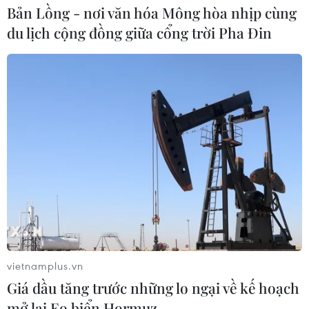
Bản Lồng - nơi văn hóa Mông hòa nhịp cùng
du lịch cộng đồng giữa cổng trời Pha Đin
ASEAN và Trung Quốc nối lại đàm phán
Bộ quy tắc ứng xử ở Biển Đông
17/09/2020 12:49
Đại sứ quán Trung Quốc tại Manila nêu rõ Trung Quốc
và các nước ASEAN đã nối lại cuộc họp cấp chuyên
viên về COC thông qua một hội nghị trực tuyến diễn ra
vào ngày 3/9.
vietnamplus.vn
Giá dầu tăng trước những lo ngại về kế hoạch
mở lại Eo biển Hormuz