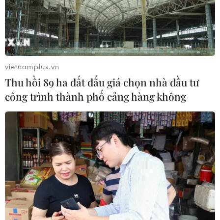
vietnamplus.vn
Thu hồi 89 ha đất đấu giá chọn nhà đầu tư
công trình thành phố cảng hàng không
Brunei nhấn mạnh vai trò UNCLOS trong
giải quyết tranh chấp Biển Đông
22/07/2020 04:20
Brunei cho rằng các cuộc đàm phán liên quan đến vấn