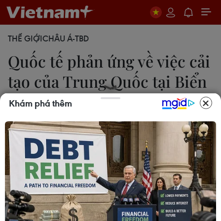
THẾ GIỚI
CHÂU Á-TBD
Quốc tế phản ứng về việc cải
tạo của Trung Quốc tại Biển
Đông
Khám phá thêm
25/09/2020 22:29
Nhiều nước đã tiến hành những cuộc diễn tập hải
quân trong và xung quanh Biển Đông nhằm đảm
bảo tự do hàng hải, tôn trọng luật pháp quốc tế,
đảm bảo an ninh.