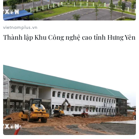
vietnamplus.vn
TIN CÙNG CHUYÊN MỤC
Thành lập Khu Công nghệ cao tỉnh Hưng Yên
Trung Quốc hoàn thành bản đồ địa
chất mới của toàn bộ Mặt Trăng
07/08/2026 08:52
Australia đề cao hợp tác với Việt Nam
vì hòa bình, ổn định và thịnh vượng
07/08/2026 07:09
Cựu Đại sứ Australia: Tầm nhìn hợp