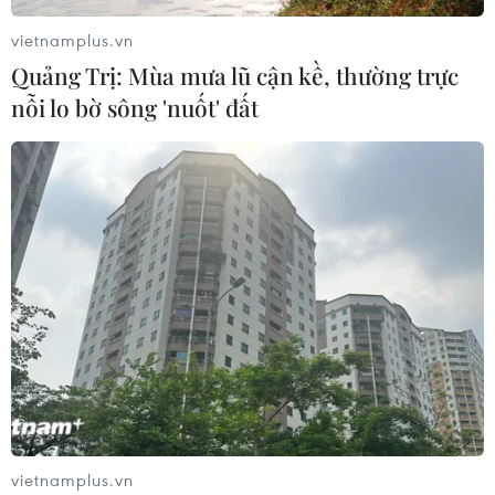
vietnamplus.vn
Quảng Trị: Mùa mưa lũ cận kề, thường trực
nỗi lo bờ sông 'nuốt' đất
TIN CÙNG CHUYÊN MỤC
NAPAS, BIDV và Weixin Pay mở rộng
thanh toán QR Việt Nam-Trung
vietnamplus.vn