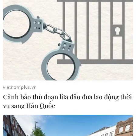
Phó Tổng Biên tập: NGUYỄN THỊ TÁM, KHÚC THANH
THỦY
Sở hữu trí tuệ
Quy định sử dụng
RSS
Hỗ trợ
Ngôn ngữ
TTXVN
Dịch vụ tin
Quảng cáo
Liên hệ
vietnamplus.vn
Cảnh báo thủ đoạn lừa đảo đưa lao động thời
Giấy phép số: 1374/GP-BTTTT do Bộ Thông tin và Truyền thông
vụ sang Hàn Quốc
cấp ngày 11/9/2008.
Quảng cáo: Phó TBT Nguyễn Thị Tám: 093.5958688, Email:
tamvna@gmail.com
Điện thoại: (024) 39411349 - (024) 39411348, Fax: (024)