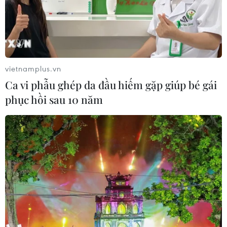
vietnamplus.vn
Ca vi phẫu ghép da đầu hiếm gặp giúp bé gái
phục hồi sau 10 năm