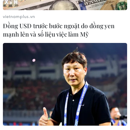
#thanh toán số
#xuyên biên giới
vietnamplus.vn
Đồng USD trước bước ngoặt do đồng yen
mạnh lên và số liệu việc làm Mỹ
Theo dõi VietnamPlus
TIN LIÊN QUAN