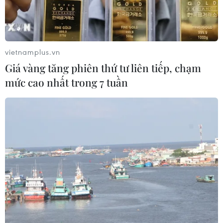
vietnamplus.vn
Giá vàng tăng phiên thứ tư liên tiếp, chạm
mức cao nhất trong 7 tuần
Standard Chartered và Allen & Overy ra mắt hướng dẫn quy
định thanh toán tại Việt Nam. (Ảnh: Vietnam+)
Đại diện Standard Chartered ngày 15/3 cho biết