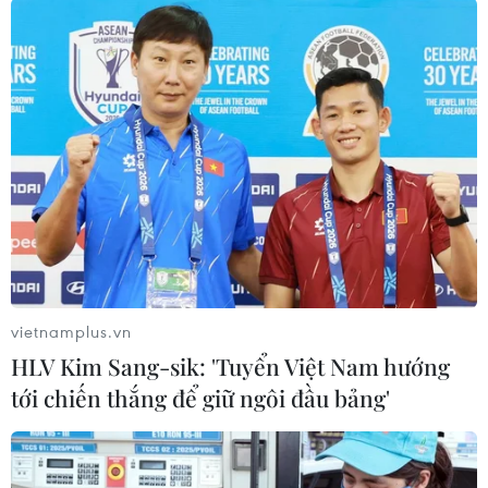
những thay đổi nhằm đảm bảo rằng hệ sinh thái
tài chính vẫn an toàn và đảm bảo.
Những quy định này cũng trở thành một thách
thức đối với các doanh nghiệp và công ty
fintech đang tìm cách cung cấp hoặc tạo điều
kiện thuận lợi cho các dịch vụ thanh toán trên
khắp các thị trường ở châu Á, châu Phi và Trung
Đông.
vietnamplus.vn
HLV Kim Sang-sik: 'Tuyển Việt Nam hướng
tới chiến thắng để giữ ngôi đầu bảng'