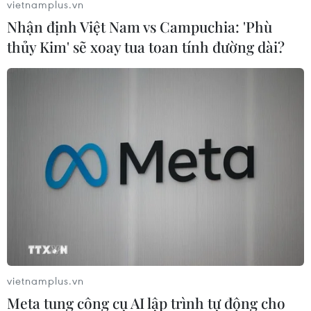
vietnamplus.vn
Nhận định Việt Nam vs Campuchia: 'Phù
thủy Kim' sẽ xoay tua toan tính đường dài?
62% doanh nghiệp nhỏ do phụ nữ làm chủ
ghi nhận doanh thu tăng từ thanh toán Số
13/03/2024 04:11
Với ưu điểm vượt trội, thanh toán Số cho phép doanh
nghiệp ghi nhận doanh thu ngay lập tức và thực hiện
giao dịch hàng ngày mà không cần sử dụng tiền mặt.
vietnamplus.vn
Meta tung công cụ AI lập trình tự động cho