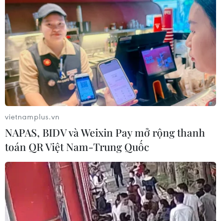
Tăng tốc giải ngân đầu tư công,
chấm dứt tâm lý trông chờ
05/08/2026 07:39
Hoàn thiện khuôn khổ pháp lý về
ngân hàng và phòng, chống rửa tiền
vietnamplus.vn
05/08/2026 03:43
NAPAS, BIDV và Weixin Pay mở rộng thanh
toán QR Việt Nam-Trung Quốc
Cà Mau gỡ “điểm nghẽn” mặt bằng,
xây dựng kịch bản giải ngân
05/08/2026 01:18