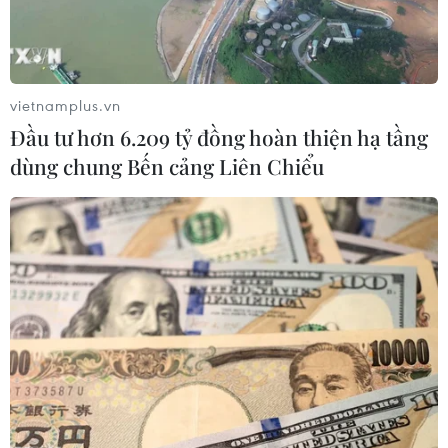
thanh toán theo yêu cầu.
(Vietnam+)
vietnamplus.vn
Đầu tư hơn 6.209 tỷ đồng hoàn thiện hạ tầng
dùng chung Bến cảng Liên Chiểu
#Standard Chartered
#công ty fintech
#Allen & Overy