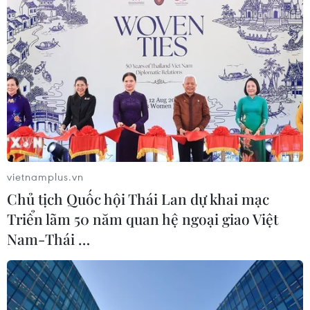
Theo Visa, cuộc cách mạng kỹ thuật số đang thay đổi
cách thức thanh toán, khách du lịch Việt Nam đang đón
nhận sự tiện lợi của thẻ tín dụng/thẻ ghi nợ/trả trước.
vietnamplus.vn
Chủ tịch Quốc hội Thái Lan dự khai mạc
Triển lãm 50 năm quan hệ ngoại giao Việt
Nam-Thái …