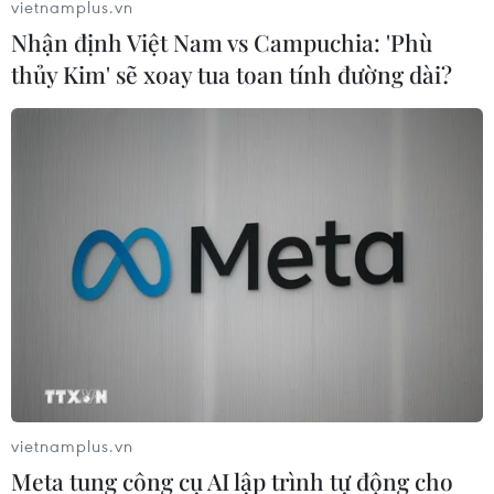
vietnamplus.vn
Nhận định Việt Nam vs Campuchia: 'Phù
thủy Kim' sẽ xoay tua toan tính đường dài?
WB cảnh báo về tác động kinh tế toàn cầu
do xung đột leo thang tại Trung Đông
16/10/2024 06:48
vietnamplus.vn
Chủ tịch WB cho biết cuộc xung đột tại Trung Đông cho
Meta tung công cụ AI lập trình tự động cho