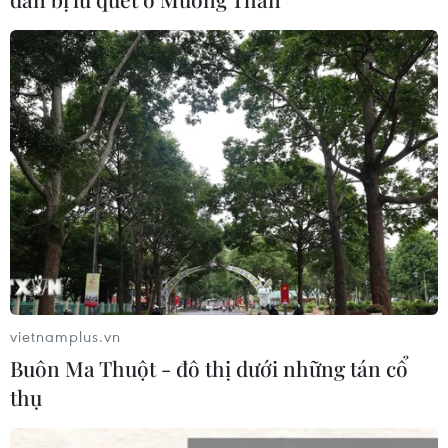
CƠ QUAN CHỦ QUẢN: THÔNG TẤN XÃ VIỆT NAM
Tổng Biên tập: TRẦN TIẾN DUẨN
Phó Tổng Biên tập: NGUYỄN THỊ TÁM, KHÚC THANH
THỦY
Sở hữu trí tuệ
Quy định sử dụng
RSS
Hỗ trợ
Ngôn ngữ
TTXVN
Dịch vụ tin
Quảng cáo
vietnamplus.vn
Liên hệ
Buôn Ma Thuột - đô thị dưới những tán cổ
thụ
Giấy phép số: 1374/GP-BTTTT do Bộ Thông tin và Truyền thông