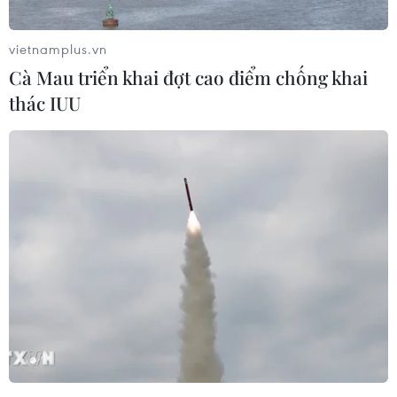
trong năm 2025 khi các ngân hàng trung ương
lớn thực hiện một loạt đợt cắt giảm lãi suất
vietnamplus.vn
trong bối cảnh nền kinh tế Mỹ vững mạnh.
Cà Mau triển khai đợt cao điểm chống khai
Tuy nhiên, cuộc bầu cử tổng thống Mỹ đầy gay
thác IUU
cấn vào tuần tới có thể ảnh hưởng đến triển
vọng tăng trưởng khi các quy tắc hiện hành về
thương mại có thể được điều chỉnh.
Sự phục hồi bất ngờ, khiến các nhà kinh tế
nâng đáng kể dự báo tăng trưởng toàn cầu năm
2024 kể từ đầu năm, phần lớn là nhờ hiệu suất
của nền kinh tế Mỹ.
Lạm phát cũng đã giảm mạnh, với hầu hết các
ngân hàng trung ương lớn hiện đang kiểm soát
áp lực giá cả ở khoảng cách gần hoặc đã đạt
được mục tiêu tương ứng.