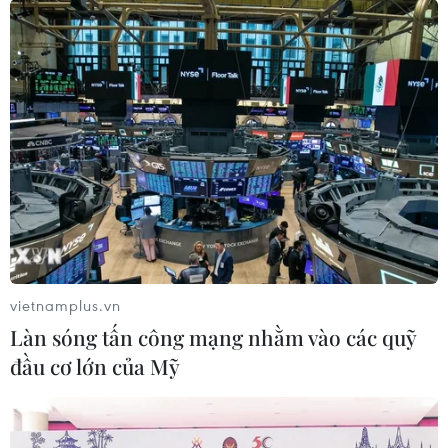
nguy cơ lớn đối với kinh tế toàn cầu
04/10/2024 05:19
Theo ước tính của IMF, Tổng sản phẩm quốc nội (GDP)
của Gaza đã giảm 86%, trong khi GDP của Bờ Tây khả
năng giảm 25% trong nửa đầu năm 2024 và nguy cơ
suy thoái tiếp tục gia tăng.
vietnamplus.vn
Làn sóng tấn công mạng nhằm vào các quỹ
đầu cơ lớn của Mỹ