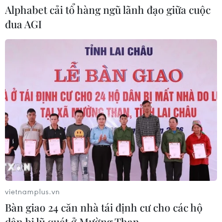
Alphabet cải tổ hàng ngũ lãnh đạo giữa cuộc
đua AGI
Giá vàng ngày 6/8: Bảng giá tại các
công ty vàng bạc đá quý
06/08/2026 01:54
Chọn đúng đầu tàu: Danh mục
doanh nghiệp nhà nước mạnh và bài
toán giao nhiệm vụ
06/08/2026 00:56
Xem thêm
vietnamplus.vn
Bàn giao 24 căn nhà tái định cư cho các hộ
dân bị lũ quét ở Mường Than