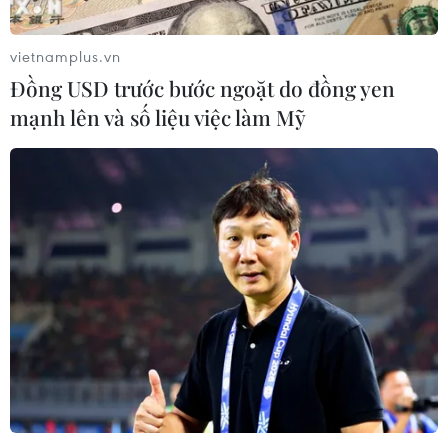
vietnamplus.vn
Đồng USD trước bước ngoặt do đồng yen
mạnh lên và số liệu việc làm Mỹ
Tổng thống Nga: BRICS sẽ là động lực
thúc đẩy tăng trưởng kinh tế toàn cầu
18/10/2024 12:08
Tổng thống Putin khẳng định các quốc gia trong BRICS
là động lực thúc đẩy tăng trưởng kinh tế toàn cầu và
trong tương lai gần khối này sẽ tạo ra sự tăng trưởng
chính trong GDP toàn cầu.