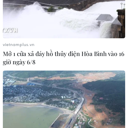
thống Kamala Harris đề xuất. Cả hai ứng cử
viên đều đang đề xuất các chính sách kinh tế sẽ
làm tăng thâm hụt ngân sách vốn đã rất cao của
Mỹ./.
(TTXVN/Vietnam+)
vietnamplus.vn
Mở 1 cửa xả đáy hồ thủy điện Hòa Bình vào 16
giờ ngày 6/8