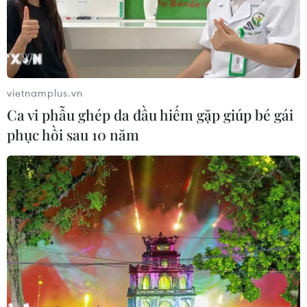
vietnamplus.vn
Ca vi phẫu ghép da đầu hiếm gặp giúp bé gái
phục hồi sau 10 năm