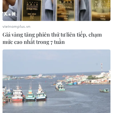
vietnamplus.vn
Giá vàng tăng phiên thứ tư liên tiếp, chạm
mức cao nhất trong 7 tuần
Cảng hàng hóa Long Beach, bang California, Mỹ. (Ảnh:
THX/TTXVN)
Kết quả khảo sát của hãng tin Reuters với
khoảng 500 nhà kinh tế cho thấy tăng trưởng
kinh tế toàn cầu sẽ duy trì tốc độ mạnh mẽ