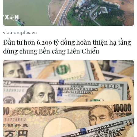
#Kinh tế toàn cầu
#cắt giảm lãi suất
#kinh tế Mỹ
#bầu cử tổng thống Mỹ
#Tăng trưởng toàn cầu
vietnamplus.vn
Đầu tư hơn 6.209 tỷ đồng hoàn thiện hạ tầng
dùng chung Bến cảng Liên Chiểu
Theo dõi VietnamPlus
TIN LIÊN QUAN