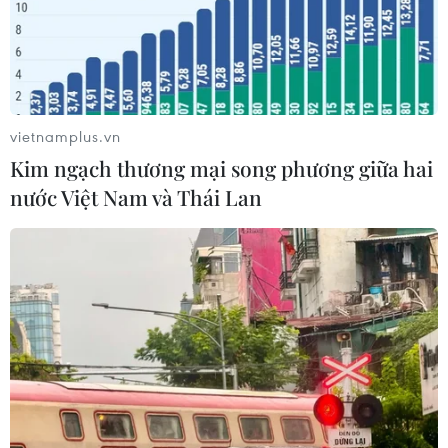
nhiệt
06/08/2026 03:46
Sản lượng vàng của Trung Quốc
giảm trong nửa đầu năm 2026
vietnamplus.vn
06/08/2026 03:41
Kim ngạch thương mại song phương giữa hai
nước Việt Nam và Thái Lan
Techcom Life và cách tiếp cận mới
cho bài toán bảo vệ sức khỏe của
người Việt
06/08/2026 03:40
Kim ngạch xuất khẩu vượt mốc 100
tỷ USD, Hàn Quốc lập kỷ lục thặng
dư vãng lai