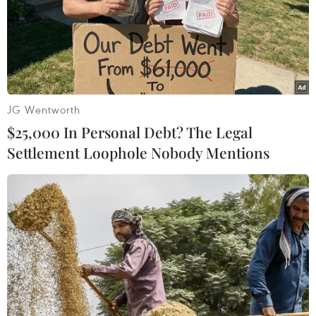
JG Wentworth
$25,000 In Personal Debt? The Legal
Settlement Loophole Nobody Mentions
#Real Madrid
#Atletico
#Barca
#Benzema
#Ozil
Theo dõi VietnamPlus