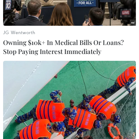
ra nghỉ ở phút 70 và theo thông báo của câu lạc
bộ thì anh sẽ được kiểm tra tái khám trong ngày
hôm nay để kiểm tra mức độ nghiêm trọng của
chấn thương.
JG Wentworth
Owning $10k+ In Medical Bills Or Loans?
Liệu vẫn chưa biết chắc Ronaldo có kịp bình
Stop Paying Interest Immediately
phục để dự trận giao hữu của đội tuyển Bồ với
Chile và Phần Lan vào tuần sau hay không.
Ngôi sao người Bồ cũng chỉ vừa mới bình phục
sau khi bị chấn thương ở trận thắng Malaga 7-0
hôm 3/3.
Trong thời gian Ronaldo vắng mặt để điều trị
chấn thương nói trên, Real vẫn giành được kết
quả tốt nhờ vào sự chói sáng của Karim
Benzema. Tiền đạo người Pháp tiếp tục góp một