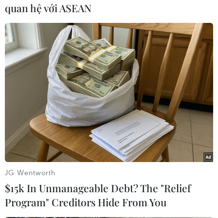
thi đấu sau đó nhằm tìmkiếm bàn thắng gỡ hòa
quan hệ với ASEAN
khiến cho Real phải rất vất vả chống đỡ.
Tuy nhiên, khi mà tinh thần của đội chủ nhà
đang lên cao nhất, Real lại bất ngờcó được bàn
thắng nhân đôi cách biệt. Phút 33, nhận bóng từ
Marcelo, tiền vệMesut Ozil ở tư thế trống trải đã
tung ngay cú đặt lòng kỹ thuật bằng chân tráihạ
gục thủ thành David de Gea.
Dẫn trước 2-0 chỉ sau hơn 30 phút thi đấu, Real
đã bắt đầu giảm nhịp của trận đấutrong nửa
cuối hiệp một và đầu hiệp hai và bắt đầu có
JG Wentworth
phần nhường thế trận cho Atletico.
$15k In Unmanageable Debt? The "Relief
Program" Creditors Hide From You
Tuy nhiên, dù đã cố gắng rất nhiều song những