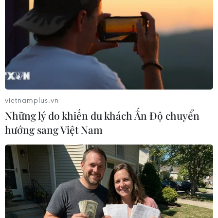
Xem clip bàn thắng trận Atletico - Real
Madrid 1-2:
vietnamplus.vn
Những lý do khiến du khách Ấn Độ chuyển
hướng sang Việt Nam
Huy Anh (Vietnam+)