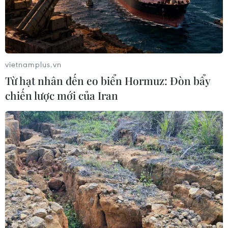
Tổng thống Hàn Quốc nhấn mạnh
duy trì hòa bình trên bán đảo Triều
Tiên
05/08/2026 05:58
vietnamplus.vn
Từ hạt nhân đến eo biển Hormuz: Đòn bẩy
Nhật Bản thúc đẩy phát triển lò phản
chiến lược mới của Iran
ứng modul cỡ nhỏ
05/08/2026 04:59
Mỹ mở rộng hỗ trợ Nhật Bản bảo vệ
đồng yen nhằm ổn định kinh tế châu
Á
05/08/2026 04:26