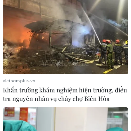
TIN CÙNG CHUYÊN MỤC
Hàn Quốc tăng cường giải pháp
ngăn chặn đánh bạc trực tuyến trong
quân đội
06/08/2026 04:52
Tổng Bí thư, Chủ tịch nước Tô Lâm
sẽ thăm cấp Nhà nước tới Australia và
New Zealand
vietnamplus.vn
06/08/2026 04:30
Khẩn trường khám nghiệm hiện trường, điều
tra nguyên nhân vụ cháy chợ Biên Hòa
Mỹ phát tín hiệu ủng hộ ổn định
đồng won của Hàn Quốc
05/08/2026 23:26