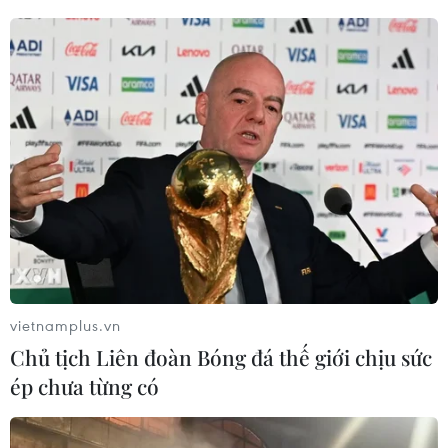
#Thủ tướng Anh
#David Cameron. Afghanistan
#Nền dân chủ
Afghanistan
Anh
Mỹ
Theo dõi VietnamPlus
vietnamplus.vn
Chủ tịch Liên đoàn Bóng đá thế giới chịu sức
ép chưa từng có