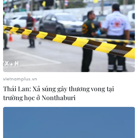
thử nghiệm cho AI, bán dẫn, robot và
công nghệ chiến lược
05/08/2026 10:58
Hỗ trợ phụ nữ tỉnh miền núi, biên
giới khởi nghiệp gắn với khoa học
công nghệ
05/08/2026 09:39
vietnamplus.vn
Xem thêm
Thái Lan: Xả súng gây thương vong tại
trường học ở Nonthaburi
CƠ QUAN CHỦ QUẢN: THÔNG TẤN XÃ VIỆT NAM