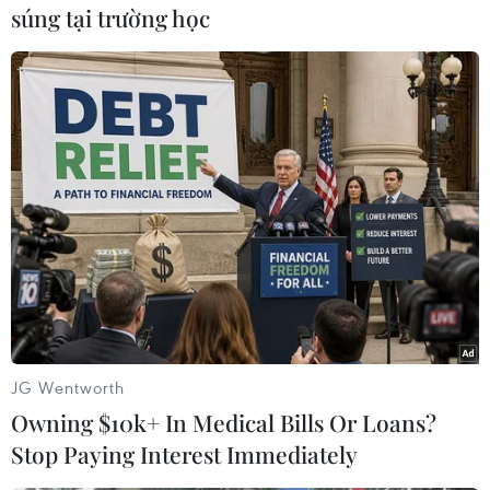
súng tại trường học
#Chip A5
#iPhone 4S
#iPad
#Samsung
Theo dõi VietnamPlus
JG Wentworth
TIN CÙNG CHUYÊN MỤC
Owning $10k+ In Medical Bills Or Loans?
Stop Paying Interest Immediately
Tây Ninh thúc đẩy bình dân học vụ