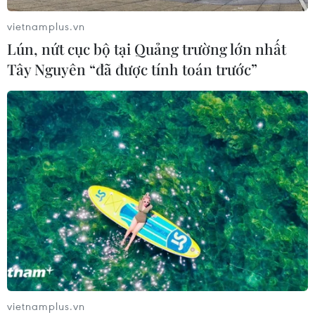
vietnamplus.vn
Xem thêm
Lún, nứt cục bộ tại Quảng trường lớn nhất
Tây Nguyên “đã được tính toán trước”
CƠ QUAN CHỦ QUẢN: THÔNG TẤN XÃ VIỆT NAM
Tổng Biên tập: TRẦN TIẾN DUẨN
Phó Tổng Biên tập: NGUYỄN THỊ TÁM, KHÚC THANH
THỦY
Sở hữu trí tuệ
Quy định sử dụng
RSS
Hỗ trợ
vietnamplus.vn
Ngôn ngữ
TTXVN