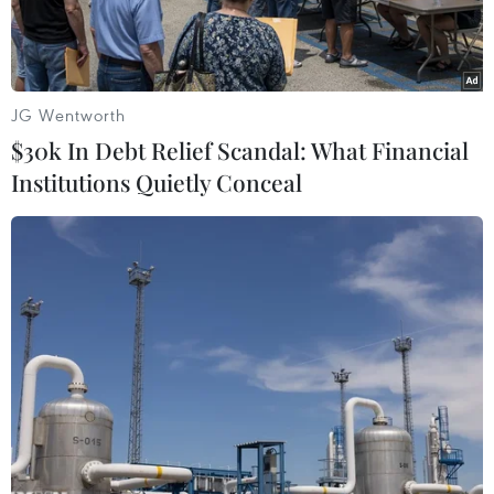
Hồi giáo này.
JG Wentworth
$30k In Debt Relief Scandal: What Financial
Institutions Quietly Conceal
Một cơ sở khai thác dầu trên đảo Khark của Iran ở ngoài khơi
vùng Vịnh Persian. (Ảnh: AFP/ TTXVN)
Cơ quan Năng lượng quốc tế (IEA) ngày 14/6 cho
biết, sản lượng dầu mỏ của Iran đã giảm xuống
mức thấp nhất kể từ thập niên 1980, trong bối