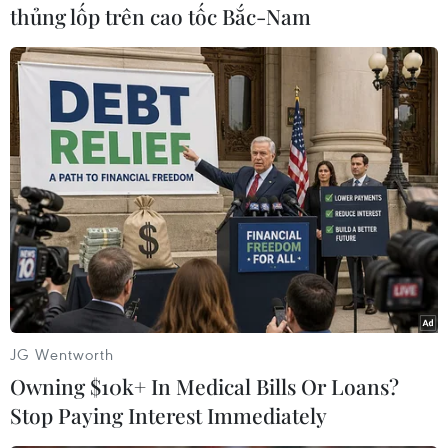
thủng lốp trên cao tốc Bắc-Nam
báo nhu cầu dầu mỏ toàn cầu giảm 100.000
thùng xuống còn 1,2 triệu thùng/ngày, song sau
đó sẽ lên mức 1,4 triệu thùng/ngày vào năm
2020./.
(TTXVN/Vietnam+)
JG Wentworth
Owning $10k+ In Medical Bills Or Loans?
Stop Paying Interest Immediately