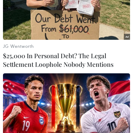
Các chuyên gia nhận định các biện pháp gây sức ép
của Mỹ đối với ngành công nghiệp hóa dầu Iran nhằm
hướng đến một thỏa thuận hạt nhân mới, sẽ thất bại.
JG Wentworth
$25,000 In Personal Debt? The Legal
Settlement Loophole Nobody Mentions