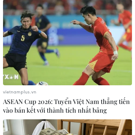
#xuất khẩu dầu mỏ
#khai thác dầu
#IEA
#tiêu thụ dầu mỏ
#bán dầu thô
#trừng phạt iran
Iran
Theo dõi VietnamPlus
vietnamplus.vn
ASEAN Cup 2026: Tuyển Việt Nam thẳng tiến
vào bán kết với thành tích nhất bảng
TIN LIÊN QUAN