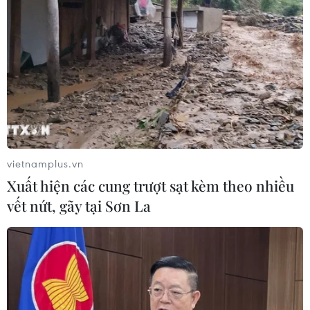
nối đầu tư, đưa ngành tôm phát triển
bền vững
07/08/2026 03:04
Giá vàng trong nước giảm nhẹ,
thương hiệu SJC lùi về ngưỡng 142,2
triệu đồng
07/08/2026 02:21
vietnamplus.vn
Xuất hiện các cung trượt sạt kèm theo nhiều
Kho dự trữ khí đốt của EU còn chưa
vết nứt, gãy tại Sơn La
đầy 60% ngay trước mùa Đông
07/08/2026 01:50
Phòng vệ thương mại và bài học