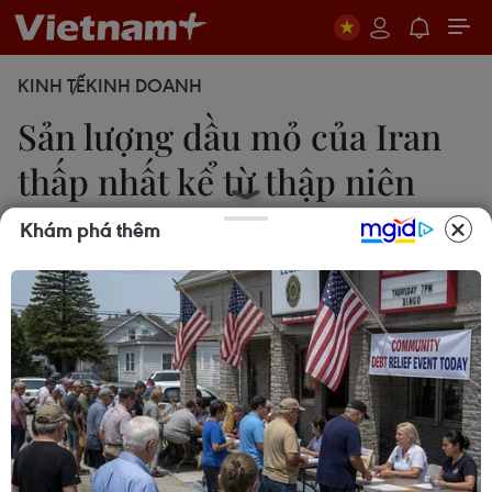
KINH TẾ
KINH DOANH
Sản lượng dầu mỏ của Iran
thấp nhất kể từ thập niên
1980
Khám phá thêm
Việt Khoa
15/06/2019 00:37
Sản lượng dầu mỏ của Iran đã giảm xuống mức
thấp nhất kể từ thập niên 1980, trong bối cảnh các
lệnh trừng phạt của Mỹ đang đè nặng lên hoạt
động xuất khẩu “vàng đen” của nước Cộng hòa