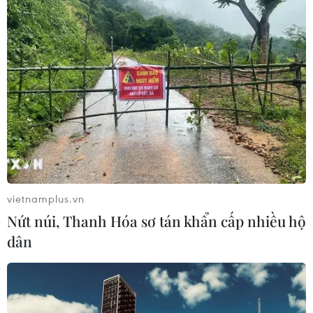
vietnamplus.vn
Nứt núi, Thanh Hóa sơ tán khẩn cấp nhiều hộ
dân