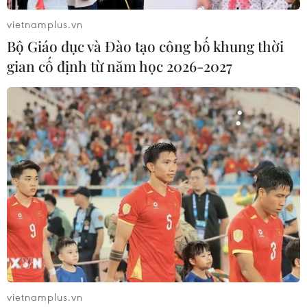
vietnamplus.vn
Bộ Giáo dục và Đào tạo công bố khung thời
gian cố định từ năm học 2026-2027
OPEC+ tuyên bố sẽ nâng sản lượng khai
thác từ tháng 7/2019
14/06/2019 23:44
OPEC và các nước sản xuất dầu ngoài OPEC thông báo
sẽ nâng sản lượng dầu bắt đầu từ tháng 7/2019 nhằm
cân bằng thị trường và duy trì giá ở mức có thể chấp
nhận được.
vietnamplus.vn