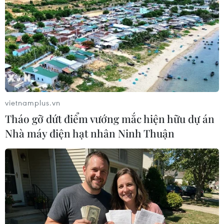
của Mỹ.
vietnamplus.vn
Tháo gỡ dứt điểm vướng mắc hiện hữu dự án
Nhà máy điện hạt nhân Ninh Thuận
Chuyên gia: Mỹ sẽ thất bại trong trừng
phạt công nghiệp hóa dầu Iran
10/06/2019 03:14