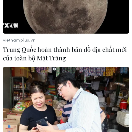
vietnamplus.vn
Trung Quốc hoàn thành bản đồ địa chất mới
của toàn bộ Mặt Trăng
TIN CÙNG CHUYÊN MỤC
Ngân hàng Trung ương Trung Quốc
mua thêm 20 tấn vàng trong tháng 7
07/08/2026 15:21
Chuyên gia quốc tế đánh giá tích cực
về tiền đồng của Việt Nam
07/08/2026 12:46