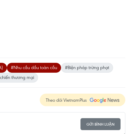
A)
#Nhu cầu dầu toàn cầu
#Biện pháp trừng phạt
chiến thương mại
Theo dõi VietnamPlus
GỬI BÌNH LUẬN