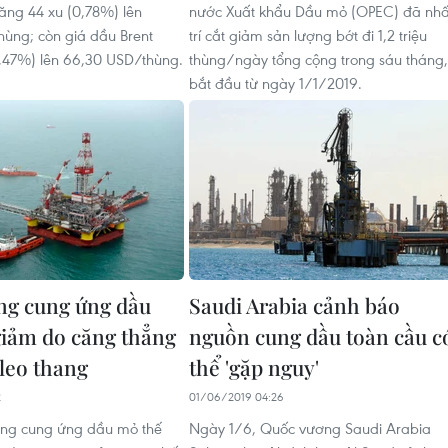
tăng 44 xu (0,78%) lên
nước Xuất khẩu Dầu mỏ (OPEC) đã nhấ
ùng; còn giá dầu Brent
trí cắt giảm sản lượng bớt đi 1,2 triệu
0,47%) lên 66,30 USD/thùng.
thùng/ngày tổng cộng trong sáu tháng,
bắt đầu từ ngày 1/1/2019.
ng cung ứng dầu
Saudi Arabia cảnh báo
 giảm do căng thẳng
nguồn cung dầu toàn cầu c
 leo thang
thể 'gặp nguy'
2
01/06/2019 04:26
ợng cung ứng dầu mỏ thế
Ngày 1/6, Quốc vương Saudi Arabia