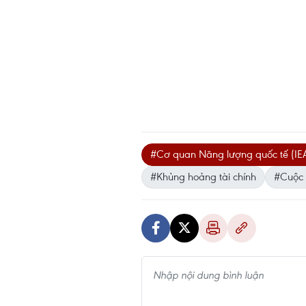
#Cơ quan Năng lượng quốc tế (IE
#Khủng hoảng tài chính
#Cuộc 