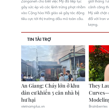
Zanganeh cho biết việc Mỹ đã tiếp tục
giới tháng T
gây sức ép và các lệnh trừng phạt nhằm
cảnh căng th
vào Cộng hòa Hồi giáo sẽ gây tác động
Mỹ siết chặt
tiêu cực tới thị trường dầu mỏ toàn cầu.
đối với Iran
lượng.