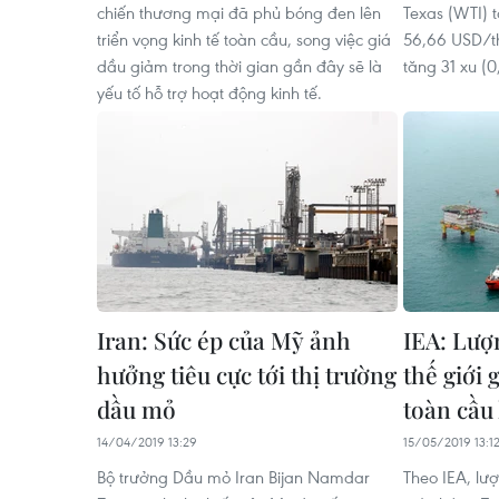
chiến thương mại đã phủ bóng đen lên
Texas (WTI) 
triển vọng kinh tế toàn cầu, song việc giá
56,66 USD/th
dầu giảm trong thời gian gần đây sẽ là
tăng 31 xu (
yếu tố hỗ trợ hoạt động kinh tế.
Iran: Sức ép của Mỹ ảnh
IEA: Lượ
hưởng tiêu cực tới thị trường
thế giới
dầu mỏ
toàn cầu
14/04/2019 13:29
15/05/2019 13:1
Bộ trưởng Dầu mỏ Iran Bijan Namdar
Theo IEA, lư