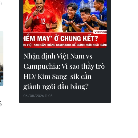
t
Nhận định Việt Nam vs
Campuchia: Vì sao thầy trò
HLV Kim Sang-sik cần
giành ngôi đầu bảng?
06/08/2026 11:05
ó