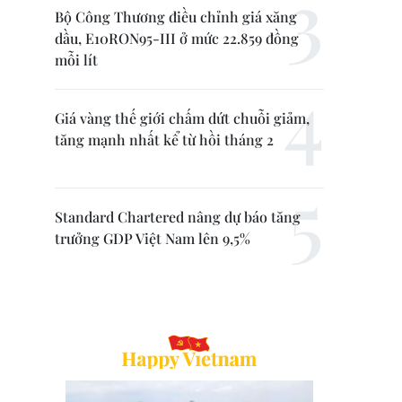
Bộ Công Thương điều chỉnh giá xăng
dầu, E10RON95-III ở mức 22.859 đồng
mỗi lít
Giá vàng thế giới chấm dứt chuỗi giảm,
tăng mạnh nhất kể từ hồi tháng 2
Standard Chartered nâng dự báo tăng
trưởng GDP Việt Nam lên 9,5%