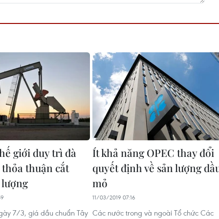
hế giới duy trì đà
Ít khả năng OPEC thay đổi
 thỏa thuận cắt
quyết định về sản lượng dầ
 lượng
mỏ
59
11/03/2019 07:16
gày 7/3, giá dầu chuẩn Tây
Các nước trong và ngoài Tổ chức Các