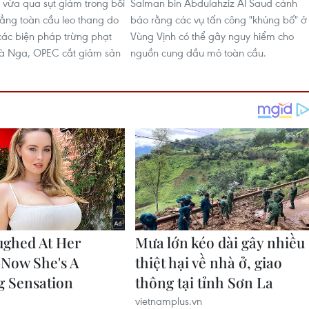
ư vừa qua sụt giảm trong bối
Salman bin Abdulahziz Al Saud cảnh
ẳng toàn cầu leo thang do
báo rằng các vụ tấn công "khủng bố" ở
 các biện pháp trừng phạt
Vùng Vịnh có thể gây nguy hiểm cho
 và Nga, OPEC cắt giảm sản
nguồn cung dầu mỏ toàn cầu.