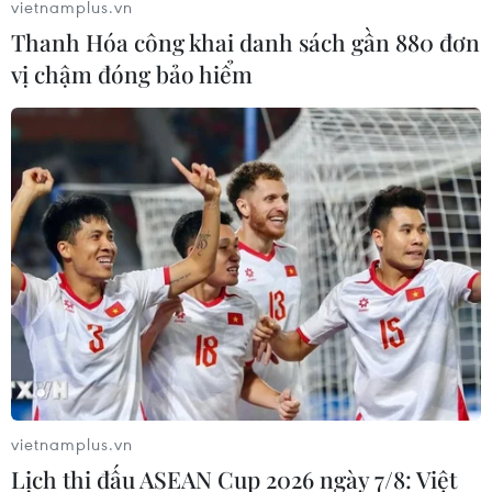
vietnamplus.vn
Thanh Hóa công khai danh sách gần 880 đơn
vị chậm đóng bảo hiểm
Lá cờ Liên hiệp Vương quốc
Anh được hình thành thế nào
vietnamplus.vn
18/09/2014 07:00
Lịch thi đấu ASEAN Cup 2026 ngày 7/8: Việt