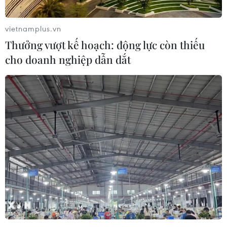
vietnamplus.vn
Thưởng vượt kế hoạch: động lực còn thiếu
cho doanh nghiệp dẫn dắt
Trưng cầu ý dân tại Scotland: Bắt đầu quá
trình kiểm phiếu
19/09/2014 01:00
Cuộc trưng cầu ý dân mà trong đó cử tri Scotland sẽ trả
lời "có" hay "không" cho câu hỏi duy nhất "Scotland nên
ở lại Anh hay trở thành một quốc gia độc lập?" đã kết
thúc vào 22 giờ ngày 18/9.