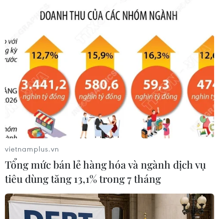
#EU
#Scotland
#Độc lập
#Scotch whisky
#Lợi nhuận
#Thị trường
#Nguyên liệu
#Nông dân
#Tiền tệ
#Xuất khẩu
#Tiêu thụ
Anh
vietnamplus.vn
Tổng mức bán lẻ hàng hóa và ngành dịch vụ
tiêu dùng tăng 13,1% trong 7 tháng
Theo dõi VietnamPlus