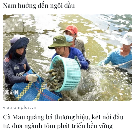
Hiện lá cờ Union Jack của Liên hiệp Vương quốc Anh
Nam hướng đến ngôi đầu
được sử dụng từ năm 1801 được ghép từ cờ của Anh,
Scotland và Ireland.
vietnamplus.vn
Cà Mau quảng bá thương hiệu, kết nối đầu
tư, đưa ngành tôm phát triển bền vững