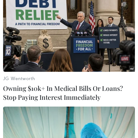
TIN LIÊN QUAN
JG Wentworth
Owning $10k+ In Medical Bills Or Loans?
Stop Paying Interest Immediately
Thủ tướng Anh cam kết trao thêm quyền