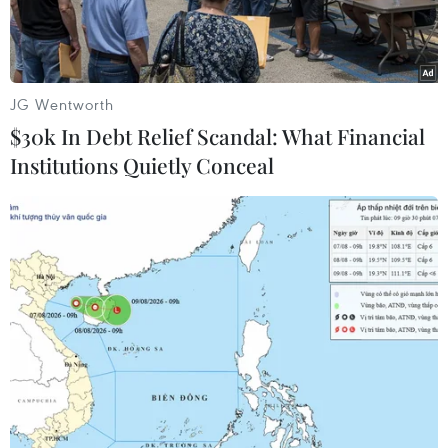
JG Wentworth
$30k In Debt Relief Scandal: What Financial
Institutions Quietly Conceal
(Nguồn: Telegraph)
Việc Scotland đòi độc lập và tách khỏi Anh sẽ
ảnh hưởng tiêu cực trong thời gian ngắn tới
thương hiệu rượu nổi tiếng Scotch whisky.