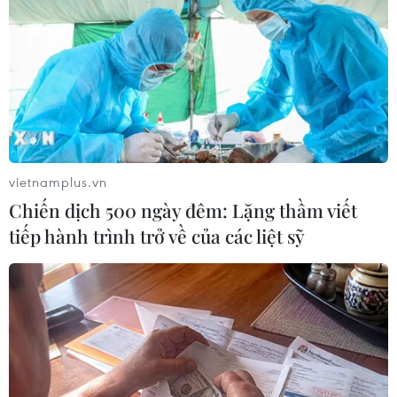
lực cho Scotland
19/09/2014 06:55
Thủ tướng Cameron cho biết Đảng Dân tộc Scotland sẽ
cùng đàm phán về việc chuyển giao thêm quyền lực
cho Scotland sau khi cử tri khu vực này phản đối việc
tách khỏi Anh.
vietnamplus.vn
Chiến dịch 500 ngày đêm: Lặng thầm viết
tiếp hành trình trở về của các liệt sỹ