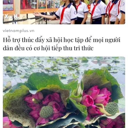
vietnamplus.vn
Hỗ trợ thúc đẩy xã hội học tập để mọi người
dân đều có cơ hội tiếp thu tri thức
TIN CÙNG CHUYÊN MỤC
Thưởng vượt kế hoạch: động lực còn