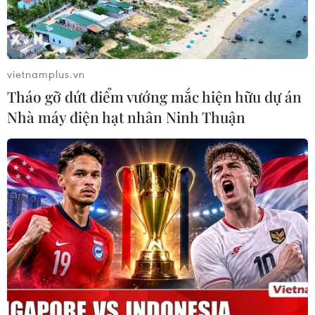
vietnamplus.vn
Tháo gỡ dứt điểm vướng mắc hiện hữu dự án
TIN CÙNG CHUYÊN MỤC
Nhà máy điện hạt nhân Ninh Thuận
Ngân hàng Trung ương Trung Quốc
mua thêm 20 tấn vàng trong tháng 7
07/08/2026 15:21
Chuyên gia quốc tế đánh giá tích cực
về tiền đồng của Việt Nam
07/08/2026 12:46