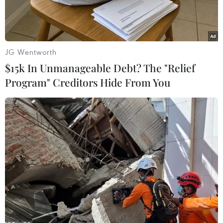
án phải ngừng hoạt động do thiếu nguyên liệu
đang là những thách thức đối với sự phát triển
của ngành công nghiệp này.
JG Wentworth
Tại hội thảo lấy ý kiến lần 1 vào dự thảo "Quy
$15k In Unmanageable Debt? The "Relief
hoạch phát triển ngành công nghiệp giấy Việt
Program" Creditors Hide From You
Nam đến năm 2020, có xét đến 2025" do Bộ
Công thương tổ chức chiều 22/11, các ý kiến đều
thống nhất cho rằng việc siết chặt cấp phép,
đánh giá đúng hiệu quả đầu tư là điều kiện tiên
quyết để hoàn thành mục tiêu trên.
Báo cáo tại hội thảo cho thấy, tổng vốn đầu tư
cho giai đoạn 2006-2020 là 95.569 tỷ đồng.
Trong đó vốn đầu tư nhà máy là 87.664 tỷ đồng,
vốn trồng rừng là 7.905 tỷ đồng. Mục tiêu đầu tư