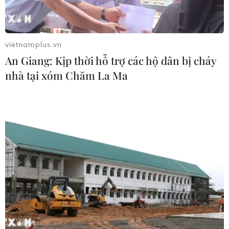
Lâm Đồng vào cao điểm vụ cá Nam,
ngư dân phấn khởi vươn khơi
vietnamplus.vn
06/08/2026 09:06
An Giang: Kịp thời hỗ trợ các hộ dân bị cháy
nhà tại xóm Chăm La Ma
Giá dầu tăng khi nhà đầu tư thận
trọng trước tình hình Trung Đông
06/08/2026 09:03
Giá vàng tăng phiên thứ tư liên tiếp,
chạm mức cao nhất trong 7 tuần
06/08/2026 08:36