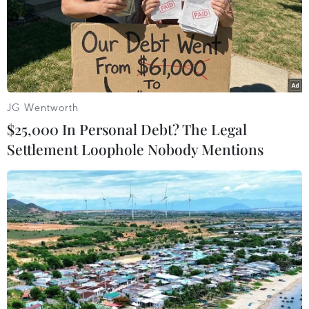
JG Wentworth
$25,000 In Personal Debt? The Legal
Settlement Loophole Nobody Mentions
#Quy hoạch
#Ngành giấy
#Bộ Công thương
#Chậm tiến độ
Theo dõi VietnamPlus