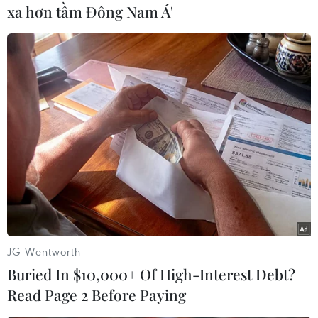
thể. Còn tiêu chuẩn nước thải thì chưa có mức
xa hơn tầm Đông Nam Á'
quy định nào rõ ràng.
"Chúng ta nói nhiều đến mất cân đối giữa
nguyên liệu và sản xuất bột giấy, nhưng ở góc
độ khoa học tác động xấu tới môi trường, vậy có
cần nhiều dự án bột giấy như quy hoạch
không?" ông Phan Chí Dũng, Vụ trưởng Vụ Công
nghiệp nhẹ nêu ý kiến.
Ông Dũng cũng đề cập đến khả năng sẽ không
cấp phép cho những nhà máy bột giấy ngoài
quy hoạch và "quy hoạch bột giấy sẽ là quy
JG Wentworth
hoạch cứng, phải với công suất từ 250.000 tấn
Buried In $10,000+ Of High-Interest Debt?
đến 400.000 tấn."
Read Page 2 Before Paying