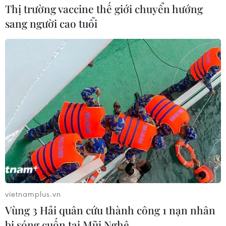
Thị trường vaccine thế giới chuyển hướng
sang người cao tuổi
Tạo dấu ấn mạnh mẽ trong phong trào
phòng, chống HIV/AIDS
21/11/2019 22:42
Giải thưởng Dải băng đỏ được khởi xướng từ năm 2015
do Mạng lưới người sống với HIV tại Việt Nam tổ chức,
với sự bảo trợ từ Cục Phòng chống HIV/AIDS (Bộ Y tế)
và Trung tâm Phòng chống HIV/AIDS TP.HCM.
vietnamplus.vn
Vùng 3 Hải quân cứu thành công 1 nạn nhân
bị sóng cuốn tại Mũi Nghê