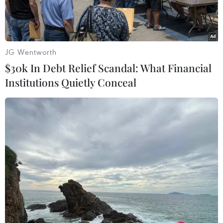
JG Wentworth
$30k In Debt Relief Scandal: What Financial
Institutions Quietly Conceal
Chuyên gia của tổ chức từ thiện hàng đầu đến từ Anh Quốc
Facing the World phẫu thuật dị tật cho trẻ em có hoàn cảnh khó
khăn tại Việt Nam. (Ảnh: PV/Vietnam+)
Ngày 22/11, tổ chức từ thiện hàng đầu đến từ
Anh Quốc Facing the World (FTW) đã ký kết