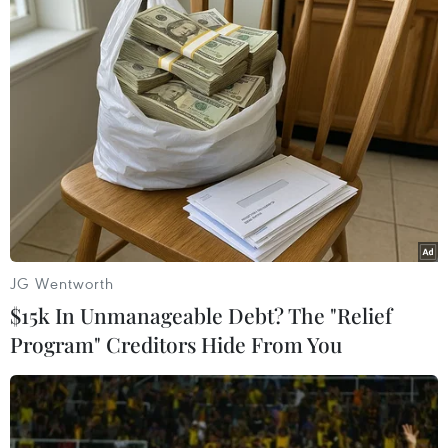
Mặt khác, các bác sỹ của 3 Trung tâm Phẫu
thuật Sọ mặt và Tạo hình chính (Bệnh viện
Trung ương Quân đội 108, Bệnh viện Hồng
Ngọc, Bệnh viện Hữu nghị Việt Đức) sẽ có cơ hội
được nâng cao chuyên môn tại các bệnh viện
hàng đầu của Anh, Mỹ và Canada./.
(Vietnam+)
JG Wentworth
$15k In Unmanageable Debt? The "Relief
Program" Creditors Hide From You