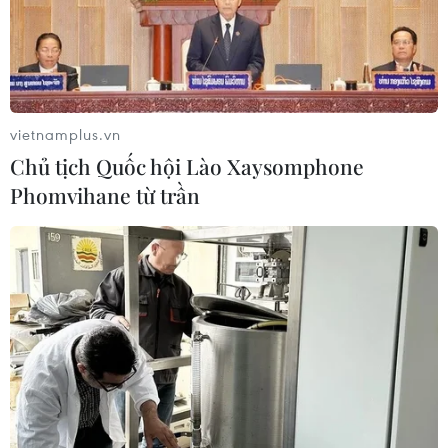
cầu, đây là một mục tiêu rất tham vọng nhưng hết sức
có ý nghĩa vì cứu sống hàng chục ngàn người dân mỗi
năm.
vietnamplus.vn
Chủ tịch Quốc hội Lào Xaysomphone
Phomvihane từ trần
Khánh Hòa: Số ca mắc sốt xuất huyết tăng