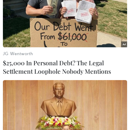
TIN LIÊN QUAN
JG Wentworth
$25,000 In Personal Debt? The Legal
Settlement Loophole Nobody Mentions
Việt Nam là mô hình điểm cho các nước có
gánh nặng bệnh lao
20/11/2019 08:06
Việt Nam cam kết cùng thế giới chấm dứt bệnh lao toàn