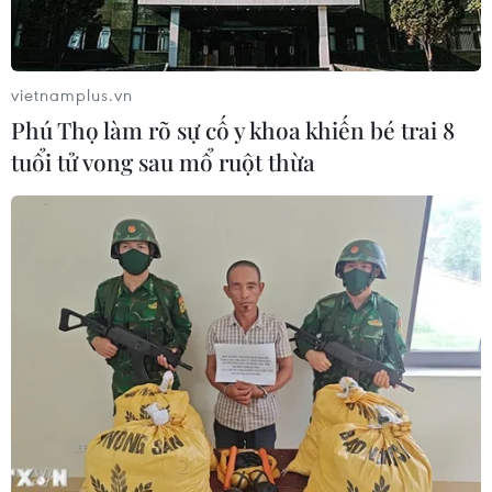
vietnamplus.vn
Phú Thọ làm rõ sự cố y khoa khiến bé trai 8
tuổi tử vong sau mổ ruột thừa
TIN CÙNG CHUYÊN MỤC
Quy định chức năng, nhiệm vụ,
quyền hạn và cơ cấu tổ chức của Bộ Y
tế
08/08/2026 14:03
Phú Thọ làm rõ sự cố y khoa khiến bé
trai 8 tuổi tử vong sau mổ ruột thừa