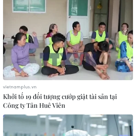
05/08/2026 02:26
Bác sỹ vượt biển giữa đêm cứu
thuyền viên người Nga nghi bị đột
quỵ
04/08/2026 13:21
Tháo gỡ "điểm nghẽn" dữ liệu: Bộ Y
tế tăng tốc chuyển đổi số toàn diện
04/08/2026 08:08
vietnamplus.vn
Khởi tố 19 đối tượng cướp giật tài sản tại
Công ty Tân Huê Viên
Bộ Y tế ban hành Kế hoạch dự phòng
thương tích giai đoạn 2026-2030
04/08/2026 07:41