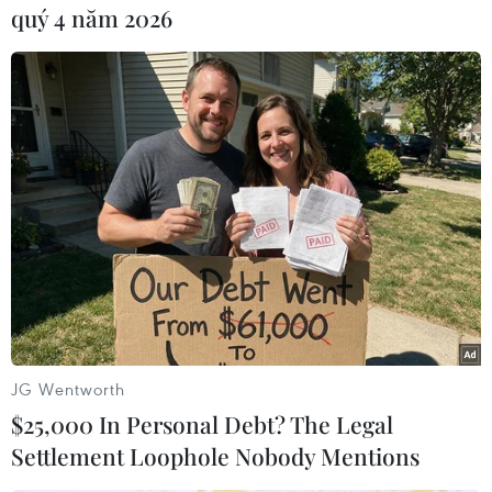
chế ở nơi làm việc và khu nhà ở. Tuần này,
quý 4 năm 2026
Singapore bắt đầu chương trình thí điểm nới
lỏng một số biện pháp di chuyển./.
(TTXVN/Vietnam+)
JG Wentworth
$25,000 In Personal Debt? The Legal
Settlement Loophole Nobody Mentions