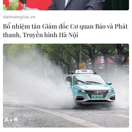
vietnamplus.vn
Hỗ trợ thanh niên đi xuất khẩu lao động
Bổ nhiệm tân Giám đốc Cơ quan Báo và Phát
trở về bị ảnh hưởng COVID-19
thanh, Truyền hình Hà Nội
16/09/2021 02:17
29 sáng kiến giúp thanh niên lao động xuất khẩu của 14
tỉnh, thành vượt qua tác động của COVID-19, có tổng
kinh phí hỗ trợ dự kiến hơn 2 tỷ đồng, sẽ được triển khai
đến hết tháng 3/2022.