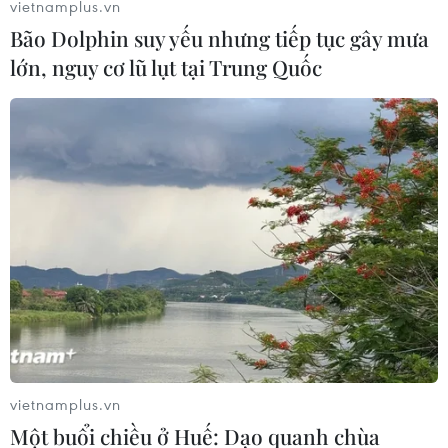
vietnamplus.vn
Bão Dolphin suy yếu nhưng tiếp tục gây mưa
lớn, nguy cơ lũ lụt tại Trung Quốc
Singapore tiếp tục truy vết, khoanh vùng,
xét nghiệm diện rộng
17/09/2021 12:02
Theo chuyên gia Alex Cook, Phó trưởng khoa nghiên
cứu trường Y tế cộng đồng Saw Swee Hock, hệ số Rt thể
hiện mức độ lây lan của virus ở thời điểm hiện tại, tăng
lên và giảm xuống.
vietnamplus.vn
Một buổi chiều ở Huế: Dạo quanh chùa