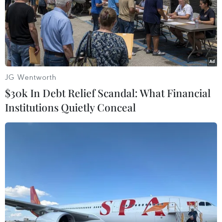
gọi là “bình thường mới” với một số hạn chế được dỡ
bỏ trong khi số dân được tiêm chủng tăng.
JG Wentworth
$30k In Debt Relief Scandal: What Financial
Institutions Quietly Conceal
Singapore: Thủ tướng Lý Hiển Long khẳng