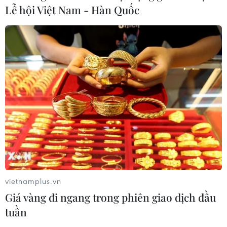
Vietjet
Lễ hội Việt Nam - Hàn Quốc
09/08/2026 09:11
Xem thêm
CƠ QUAN CHỦ QUẢN: THÔNG TẤN XÃ VIỆT NAM
Tổng Biên tập: TRẦN TIẾN DUẨN
Phó Tổng Biên tập: NGUYỄN THỊ TÁM, KHÚC THANH
vietnamplus.vn
THỦY
Giá vàng đi ngang trong phiên giao dịch đầu
tuần
Sở hữu trí tuệ
Quy định sử dụng