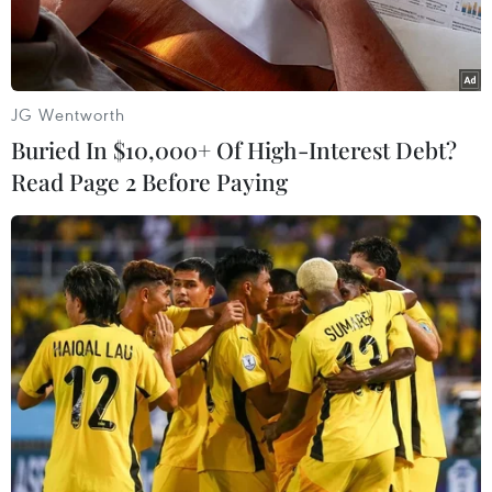
wifi.
JG Wentworth
Buried In $10,000+ Of High-Interest Debt?
Read Page 2 Before Paying
Người dân đeo khẩu trang phòng dịch COVID-19 tại Singapore.
(Ảnh: AFP/TTXVN)
Singapore ngày 17/9 thông báo tiêu chuẩn mới
cho khu nhà ở của lao động nhập cư, với mục