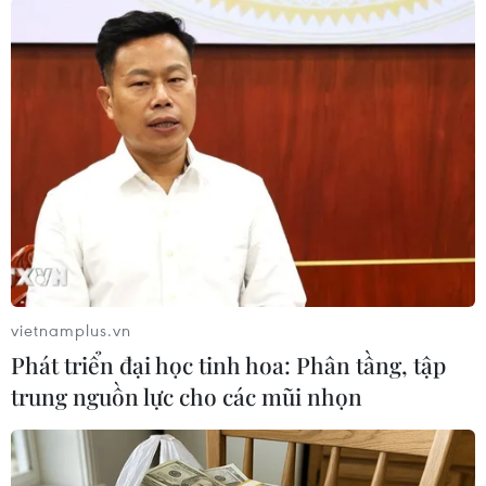
#Lao động nước ngoài
#Bộ Nhân lực Singapore
#COVID-19
#Tình hình dịch bệnh
Singapore
Theo dõi VietnamPlus
vietnamplus.vn
TIN LIÊN QUAN
Phát triển đại học tinh hoa: Phân tầng, tập
trung nguồn lực cho các mũi nhọn