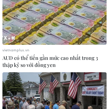
vietnamplus.vn
AUD có thể tiến gần mức cao nhất trong 3
thập kỷ so với đồng yen
Singapore đã sẵn sàng bước vào lộ trình
"bình thường mới"?
25/08/2021 11:17
Giữa tháng 7, Singapore tuyên bố ý định thay đổi chiến
lược từ “Không COVID-19” sang chiến dịch mà Bộ Y tế