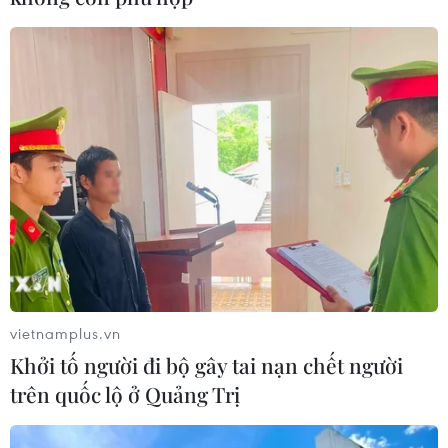
Singapore
Theo dõi VietnamPlus
TIN LIÊN QUAN
vietnamplus.vn
Khởi tố người đi bộ gây tai nạn chết người
trên quốc lộ ở Quảng Trị