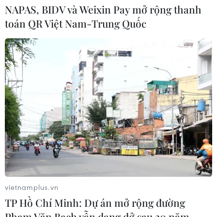
NAPAS, BIDV và Weixin Pay mở rộng thanh
toán QR Việt Nam-Trung Quốc
Tác phẩm điện ảnh “Mưa đỏ” và
hành trình gắn kết chiến lược Việt-
Lào
03/08/2026 07:23
ASEAN thúc đẩy xây dựng cơ chế dự
trữ dầu mỏ khu vực
03/08/2026 04:28
Indonesia: Phà chở 271 người bốc
cháy trên Biển Java, 41 người mất tích
vietnamplus.vn
02/08/2026 11:16
TP Hồ Chí Minh: Dự án mở rộng đường
Phạm Văn Bạch vẫn dang dở sau 20 năm