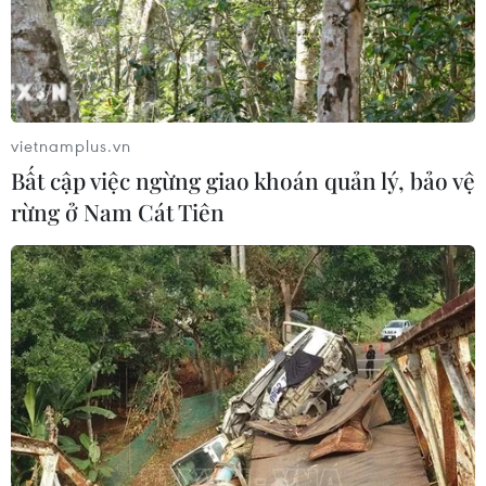
Thủ tướng Thái Lan cho rằng ASEAN và Australia cần
tăng cường hợp tác trong lĩnh vực y tế công cộng, trong
đó thúc đẩy tiếp cận vaccine công bằng, bình đẳng,
nhanh chóng vẫn là một ưu tiên quan trọng.
vietnamplus.vn
Bất cập việc ngừng giao khoán quản lý, bảo vệ
rừng ở Nam Cát Tiên