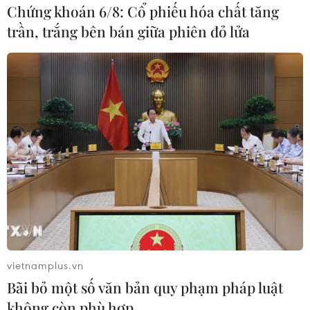
Chứng khoán 6/8: Cổ phiếu hóa chất tăng
trần, trắng bên bán giữa phiên đỏ lửa
(TTXVN/Vietnam+)
vietnamplus.vn
#ASEAN+3
#đại dịch COVID-19
Bãi bỏ một số văn bản quy phạm pháp luật
#Thủ tướng Lý Hiển Long
#sức khỏe tâm thần
không còn phù hợp