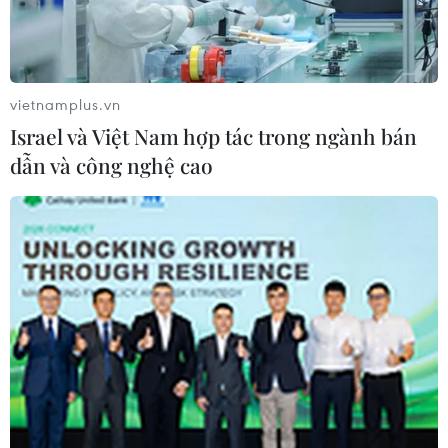
trong tương lai.
vietnamplus.vn
Israel và Việt Nam hợp tác trong ngành bán
dẫn và công nghệ cao
Một điểm tiêm vaccine phòng COVID-19 tại Singapore. (Ảnh:
THX/TTXVN)
Phát biểu tại Hội nghị cấp cao ASEAN+3 với các
đối tác Trung Quốc, Hàn Quốc và Nhật Bản, Thủ