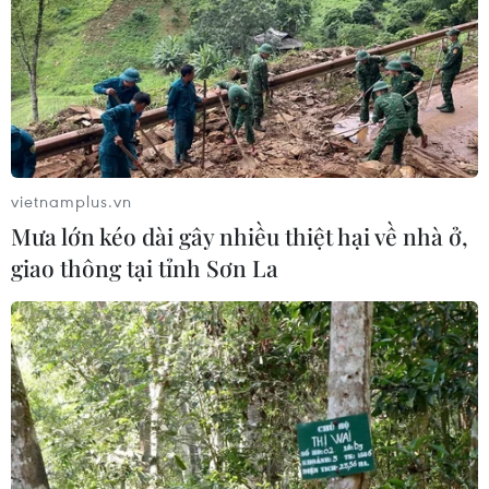
đồng ASEAN vững mạnh từ nay đến năm 2025.
vietnamplus.vn
Mưa lớn kéo dài gây nhiều thiệt hại về nhà ở,
giao thông tại tỉnh Sơn La
Thái Lan kêu gọi ASEAN và Australia thúc
đẩy hợp tác
27/10/2021 09:02