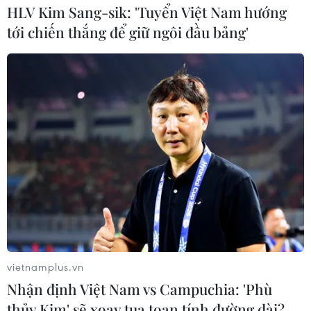
HLV Kim Sang-sik: 'Tuyển Việt Nam hướng
tới chiến thắng để giữ ngôi đầu bảng'
ASEAN và Nhật Bản là đối
tác thương mại quan trọng của nhau
27/10/2021 10:22
Với kim ngạch trao đổi thương mại hai chiều đạt 204 tỷ
USD trong năm 2020, ASEAN và Nhật Bản tiếp tục là
đối tác thương mại quan trọng của nhau.
vietnamplus.vn
Nhận định Việt Nam vs Campuchia: 'Phù
thủy Kim' sẽ xoay tua toan tính đường dài?